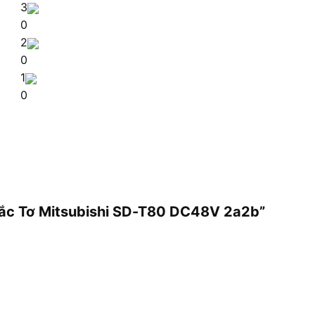
3
0
2
0
1
0
 Tắc Tơ Mitsubishi SD-T80 DC48V 2a2b”