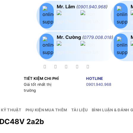
Mr. Lâm
(
0901.940.968
)
Mr. Cường
(
0779.008.018
)
TIẾT KIỆM CHI PHÍ
HOTLINE
g
Giá tốt nhất thị
0901.940.968
trường
 KỸ THUẬT
PHỤ KIỆN MUA THÊM
TÀI LIỆU
BÌNH LUẬN & ĐÁNH G
0 DC48V 2a2b