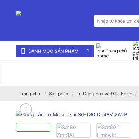
Bỏ
qua
Tìm
nội
kiếm:
dung
Trang chủ
DANH MỤC SẢN PHẨM
/
/
/
Trang chủ
Sản phẩm
Tự Động Hóa Và Điều Khiển