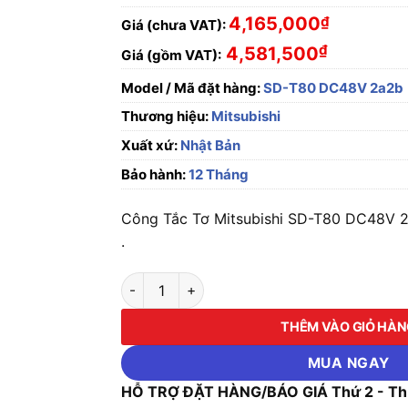
4,165,000
₫
Giá (chưa VAT):
₫
4,581,500
Giá (gồm VAT):
Model / Mã đặt hàng:
SD-T80 DC48V 2a2b
Thương hiệu:
Mitsubishi
Xuất xứ:
Nhật Bản
Bảo hành:
12 Tháng
Công Tắc Tơ Mitsubishi SD-T80 DC48V 2a
.
Công Tắc Tơ Mitsubishi SD-T80 DC48V 2a2b
THÊM VÀO GIỎ HÀ
MUA NGAY
HỖ TRỢ ĐẶT HÀNG/BÁO GIÁ Thứ 2 - Thứ