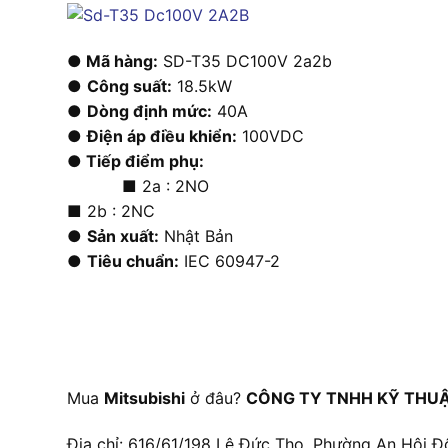
● Mã hàng:
SD-T35 DC100V 2a2b
●
Công suất:
18.5kW
●
Dòng định mức:
40A
●
Điện áp điều khiển:
100VDC
●
Tiếp điểm phụ:
■ 2a : 2NO
■ 2b : 2NC
●
Sản xuất:
Nhật Bản
●
Tiêu chuẩn:
IEC 60947-2
Mua
Mitsubishi
ở đâu?
CÔNG TY TNHH KỸ THUẬ
Địa chỉ: 616/61/198 Lê Đức Thọ, Phường An Hội Đ