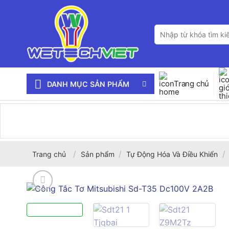
Bỏ
qua
Tìm
nội
kiếm:
dung
Trang chủ
DANH MỤC SẢN PHẨM
/
/
/
Trang chủ
Sản phẩm
Tự Động Hóa Và Điều Khiển