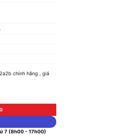
b
a2b chính hãng , giá
 số lượng
NG
 7 (8h00 - 17h00)