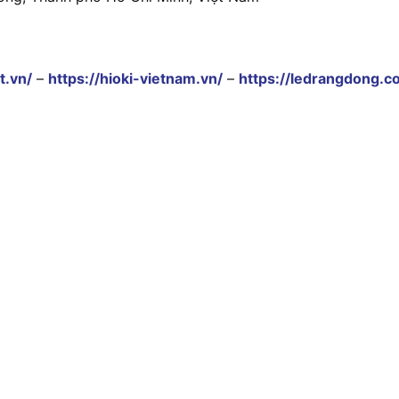
t.vn/
–
https://hioki-vietnam.vn/
–
https://ledrangdong.c