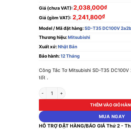
2,038,000
₫
Giá (chưa VAT):
₫
2,241,800
Giá (gồm VAT):
Model / Mã đặt hàng:
SD-T35 DC100V 2a2
Thương hiệu:
Mitsubishi
Xuất xứ:
Nhật Bản
Bảo hành:
12 Tháng
Công Tắc Tơ Mitsubishi SD-T35 DC100V 2
tốt .
Công Tắc Tơ Mitsubishi SD-T35 DC100V 2a2b
THÊM VÀO GIỎ HÀ
MUA NGAY
HỖ TRỢ ĐẶT HÀNG/BÁO GIÁ Thứ 2 - Thứ