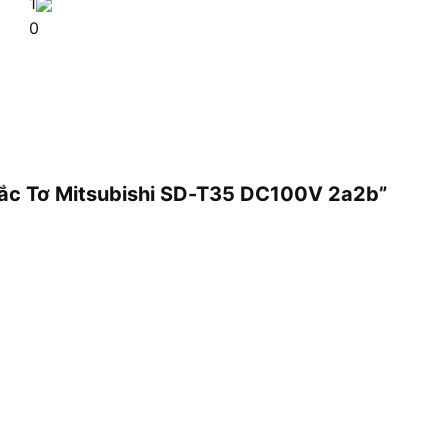
1
0
 Tắc Tơ Mitsubishi SD-T35 DC100V 2a2b”