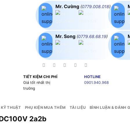
Mr. Cường
(
0779.008.018
)
Mr. Song
(
0779.68.68.19
)
TIẾT KIỆM CHI PHÍ
HOTLINE
g
Giá tốt nhất thị
0901.940.968
trường
 KỸ THUẬT
PHỤ KIỆN MUA THÊM
TÀI LIỆU
BÌNH LUẬN & ĐÁNH G
5 DC100V 2a2b