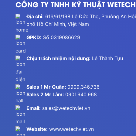
CÔNG TY TNHH KỸ THUẬT WETECH 
Địa chỉ:
616/61/198 Lê Đức Thọ, Phường An Hội
phố Hồ Chí Minh, Việt Nam
GPKD:
Số 0319086629
Chịu trách nhiệm nội dung:
Lê Thành Tựu
Sales 1 Mr Quân:
0909.346.736
Sales 2 Mr Lâm:
0901.940.968
Email:
sales@wetechviet.vn
Website:
www.wetechviet.vn