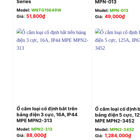
Series
MPN-013
Model:
WNTG15649W
Model:
MPN-013
51,800
₫
49,000
₫
Giá:
Giá:
+
+
Ổ cắm loại cố định bắt trên
Ổ cắm loại cố định b
bảng điện 3 cực, 16A, IP44
bảng điện 5 cực, 12
MPE MPN2-313
MPE MPN2-3452
Model:
MPN2-313
Model:
MPN2-3452
88,000
₫
1,284,000
₫
Giá:
Giá: