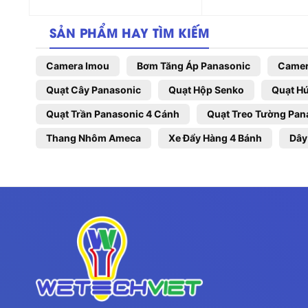
SẢN PHẨM HAY TÌM KIẾM
Camera Imou
Bơm Tăng Áp Panasonic
Camer
Quạt Cây Panasonic
Quạt Hộp Senko
Quạt Hú
Quạt Trần Panasonic 4 Cánh
Quạt Treo Tường Pan
Thang Nhôm Ameca
Xe Đẩy Hàng 4 Bánh
Dây