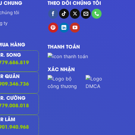
ỆU CHUNG
THEO DÕI CHÚNG TÔI
chúng tôi
g ty
 MUA HÀNG
THANH TOÁN
R. SONG
779.686.819
XÁC NHẬN
R QUÂN
909.346.736
R. CƯỜNG
779.008.018
R LÂM
901.940.968