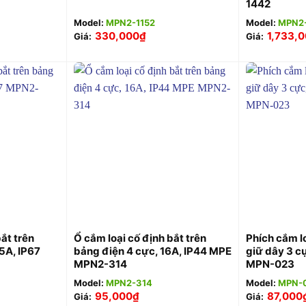
1442
Model:
MPN2-1152
Model:
MPN2
330,000
₫
1,733,
Giá:
Giá:
+
+
ắt trên
Ổ cắm loại cố định bắt trên
Phích cắm l
5A, IP67
bảng điện 4 cực, 16A, IP44 MPE
giữ dây 3 c
MPN2-314
MPN-023
Model:
MPN2-314
Model:
MPN-
95,000
₫
87,000
Giá:
Giá: