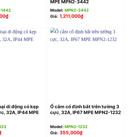
MPE MPN2-3442
-1442
Model:
MPN2-3442
000
₫
1,211,000
₫
Giá:
+
oại di động có kẹp
Ổ cắm cố định bắt trên tường 3
ực, 32A, IP44 MPE
cực, 32A, IP67 MPE MPN2-1232
023
Model:
MPN2-1232
₫
355,000
₫
Giá: