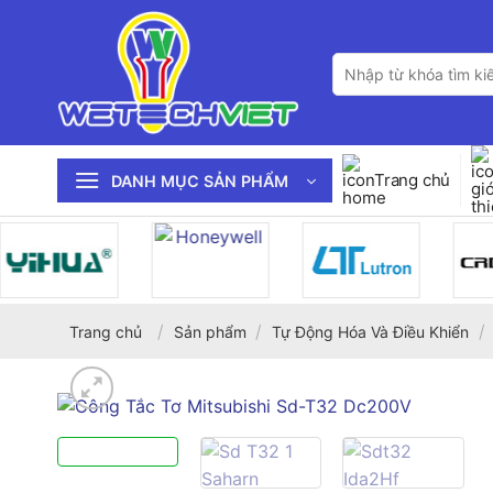
Bỏ
qua
Tìm
nội
kiếm:
dung
Trang chủ
DANH MỤC SẢN PHẨM
/
/
/
Trang chủ
Sản phẩm
Tự Động Hóa Và Điều Khiển