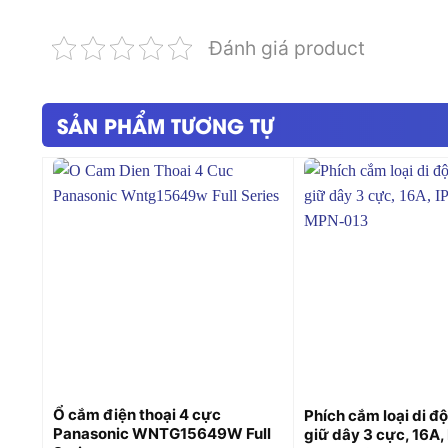
Đánh giá product
SẢN PHẨM TƯƠNG TỰ
+
+
Ổ cắm điện thoại 4 cực
Phích cắm loại di đ
Panasonic WNTG15649W Full
giữ dây 3 cực, 16A