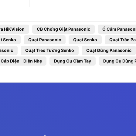
a HiKVision
CB Chống Giật Panasonic
Ổ Cắm Panason
t Senko
Quạt Panasonic
Quạt Senko
Quạt Trần P
asonic
Quạt Treo Tường Senko
Quạt Đứng Panasonic
 Cáp Điện – Điện Nhẹ
Dụng Cụ Cầm Tay
Dụng Cụ Dùng 