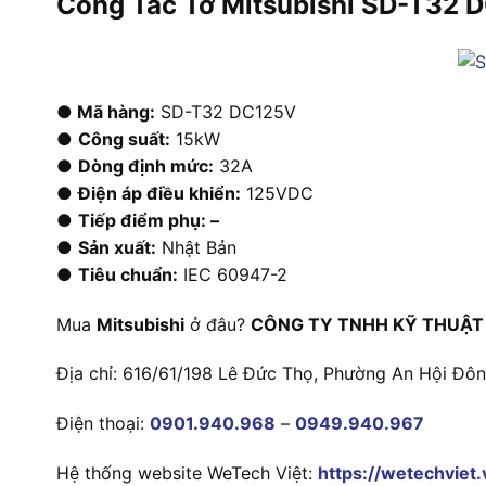
Công Tắc Tơ Mitsubishi SD-T32
● Mã hàng:
SD-T32 DC125V
●
Công suất:
15kW
●
Dòng định mức:
32A
●
Điện áp điều khiển:
125VDC
●
Tiếp điểm phụ: –
●
Sản xuất:
Nhật Bản
●
Tiêu chuẩn:
IEC 60947-2
Mua
Mitsubishi
ở đâu?
CÔNG TY TNHH KỸ THUẬT
Địa chỉ: 616/61/198 Lê Đức Thọ, Phường An Hội Đô
Điện thoại:
0901.940.968
–
0949.940.967
Hệ thống website WeTech Việt:
https://wetechviet.