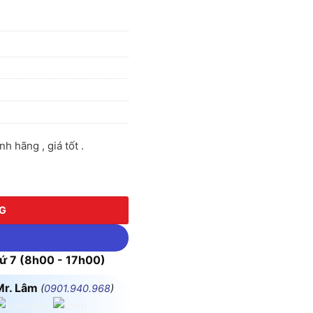
 hãng , giá tốt .
lượng
NG
 7 (8h00 - 17h00)
Mr. Lâm
(
0901.940.968
)