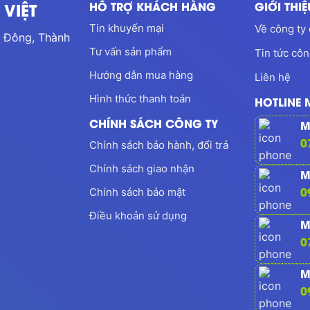
VIỆT
HỖ TRỢ KHÁCH HÀNG
GIỚI THI
Tin khuyến mại
Về công ty 
 Đông, Thành
Tư vấn sản phẩm
Tin tức côn
Hướng dẫn mua hàng
Liên hệ
Hình thức thanh toán
HOTLINE
CHÍNH SÁCH CÔNG TY
M
0
Chính sách bảo hành, đổi trả
Chính sách giao nhận
M
0
Chính sách bảo mật
Điều khoản sử dụng
M
0
M
0