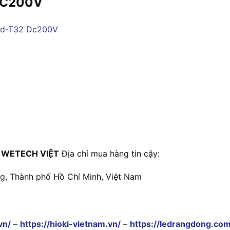
 DC200V
 WETECH VIỆT
Địa chỉ mua hàng tin cậy:
ng, Thành phố Hồ Chí Minh, Việt Nam
vn/
–
https://hioki-vietnam.vn/
–
https://ledrangdong.com