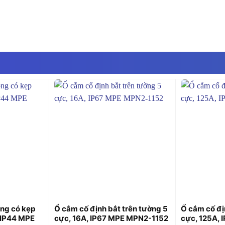
+
+
ộng có kẹp
Ổ cắm cố định bắt trên tường 5
Ổ cắm cố đị
, IP44 MPE
cực, 16A, IP67 MPE MPN2-1152
cực, 125A,