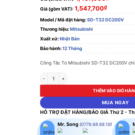
₫
1,547,700
Giá (gồm VAT):
Model / Mã đặt hàng:
SD-T32 DC200V
Thương hiệu:
Mitsubishi
Xuất xứ:
Nhật Bản
Bảo hành:
12 Tháng
Công Tắc Tơ Mitsubishi SD-T32 DC200V chính
Công Tắc Tơ Mitsubishi SD-T32 DC200V số 
THÊM VÀO GIỎ HÀ
MUA NGAY
HỖ TRỢ ĐẶT HÀNG/BÁO GIÁ Thứ 2 - Thứ
Mr. Song
(
0779.68.68.19
)