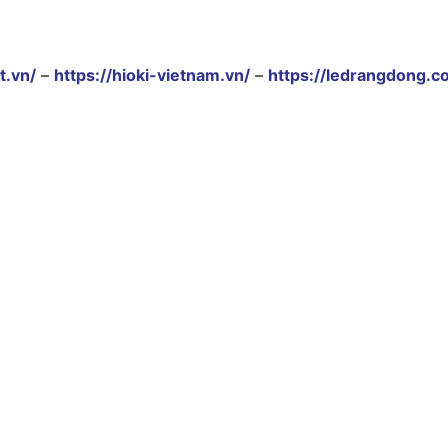
t.vn/
–
https://hioki-vietnam.vn/
–
https://ledrangdong.c