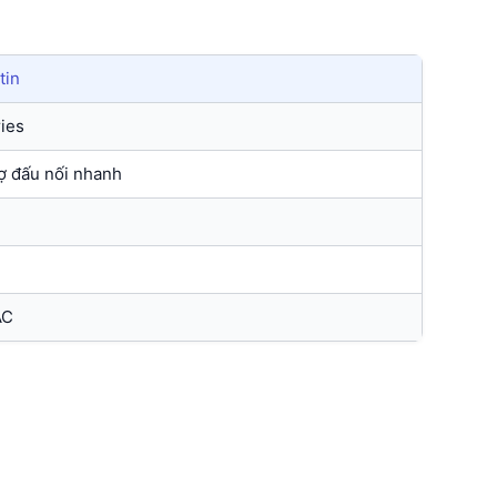
tin
ies
rợ đấu nối nhanh
AC