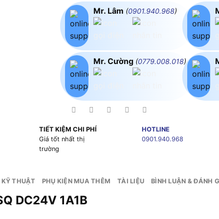
Mr. Lâm
(
0901.940.968
)
Mr. Cường
(
0779.008.018
)
TIẾT KIỆM CHI PHÍ
HOTLINE
g
Giá tốt nhất thị
0901.940.968
trường
 KỸ THUẬT
PHỤ KIỆN MUA THÊM
TÀI LIỆU
BÌNH LUẬN & ĐÁNH G
0SQ DC24V 1A1B