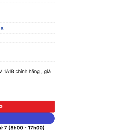
1B
1A1B chính hãng , giá
1B số lượng
NG
 7 (8h00 - 17h00)