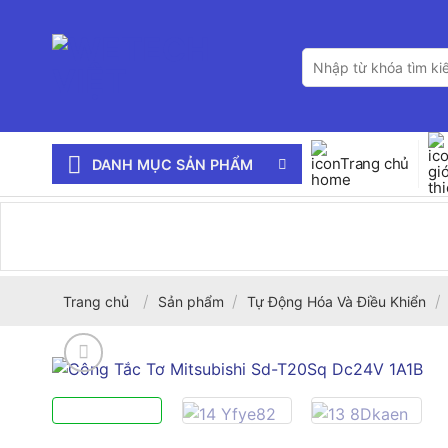
Bỏ
qua
Tìm
nội
kiếm:
dung
Trang chủ
DANH MỤC SẢN PHẨM
/
/
/
Trang chủ
Sản phẩm
Tự Động Hóa Và Điều Khiển