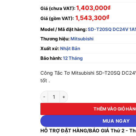
1,403,000
₫
Giá (chưa VAT):
₫
1,543,300
Giá (gồm VAT):
Model / Mã đặt hàng:
SD-T20SQ DC24V 1A
Thương hiệu:
Mitsubishi
Xuất xứ:
Nhật Bản
Bảo hành:
12 Tháng
Công Tắc Tơ Mitsubishi SD-T20SQ DC24V 
tốt .
Công Tắc Tơ Mitsubishi SD-T20SQ DC24V 1A
THÊM VÀO GIỎ HÀ
MUA NGAY
HỖ TRỢ ĐẶT HÀNG/BÁO GIÁ Thứ 2 - Thứ