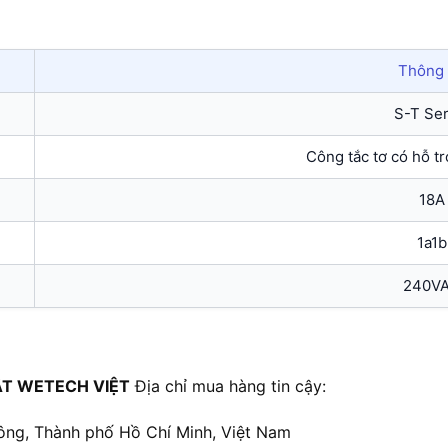
Thông 
S-T Ser
Công tắc tơ có hỗ t
18A
1a1b
240V
T WETECH VIỆT
Địa chỉ mua hàng tin cậy:
ông, Thành phố Hồ Chí Minh, Việt Nam