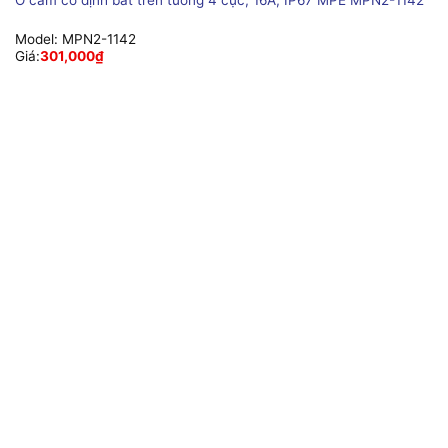
Ổ cắm cố định bắt trên tường 4 cực, 16A, IP67 MPE MPN2-1142
Model:
MPN2-1142
Giá:
301,000
₫