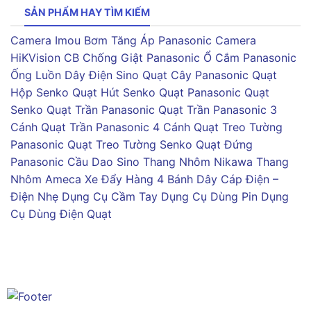
SẢN PHẨM HAY TÌM KIẾM
Camera Imou
Bơm Tăng Áp Panasonic
Camera
HiKVision
CB Chống Giật Panasonic
Ổ Cắm Panasonic
Ống Luồn Dây Điện Sino
Quạt Cây Panasonic
Quạt
Hộp Senko
Quạt Hút Senko
Quạt Panasonic
Quạt
Senko
Quạt Trần Panasonic
Quạt Trần Panasonic 3
Cánh
Quạt Trần Panasonic 4 Cánh
Quạt Treo Tường
Panasonic
Quạt Treo Tường Senko
Quạt Đứng
Panasonic
Cầu Dao Sino
Thang Nhôm Nikawa
Thang
Nhôm Ameca
Xe Đẩy Hàng 4 Bánh
Dây Cáp Điện –
Điện Nhẹ
Dụng Cụ Cầm Tay
Dụng Cụ Dùng Pin
Dụng
Cụ Dùng Điện
Quạt