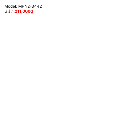
Model:
MPN2-3442
Giá:
1,211,000
₫