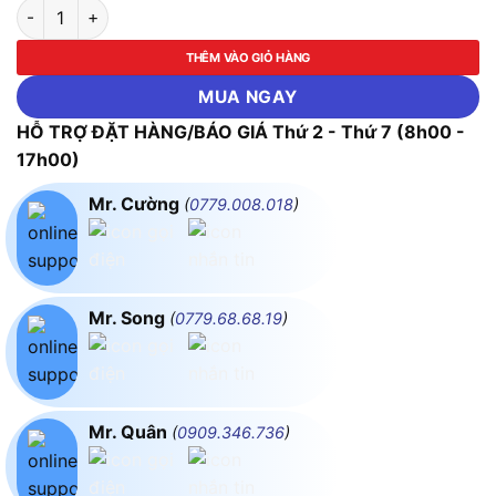
Công Tắc Tơ Mitsubishi SD-T20 DC200V 1a1b số lượng
THÊM VÀO GIỎ HÀNG
MUA NGAY
HỖ TRỢ ĐẶT HÀNG/BÁO GIÁ Thứ 2 - Thứ 7 (8h00 -
17h00)
Mr. Cường
(
0779.008.018
)
Mr. Song
(
0779.68.68.19
)
Mr. Quân
(
0909.346.736
)