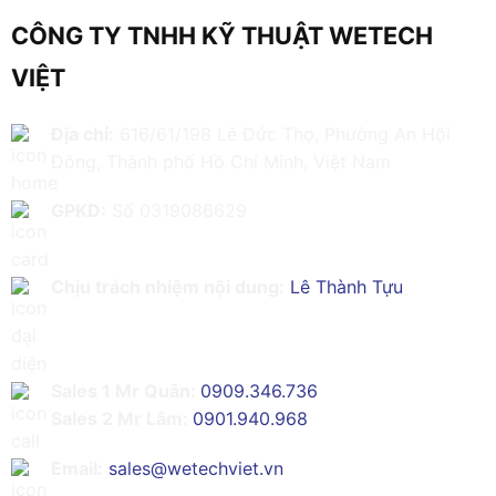
CÔNG TY TNHH KỸ THUẬT WETECH
VIỆT
Địa chỉ:
616/61/198 Lê Đức Thọ, Phường An Hội
Đông, Thành phố Hồ Chí Minh, Việt Nam
GPKD:
Số 0319086629
Chịu trách nhiệm nội dung:
Lê Thành Tựu
Sales 1 Mr Quân:
0909.346.736
Sales 2 Mr Lâm:
0901.940.968
Email:
sales@wetechviet.vn