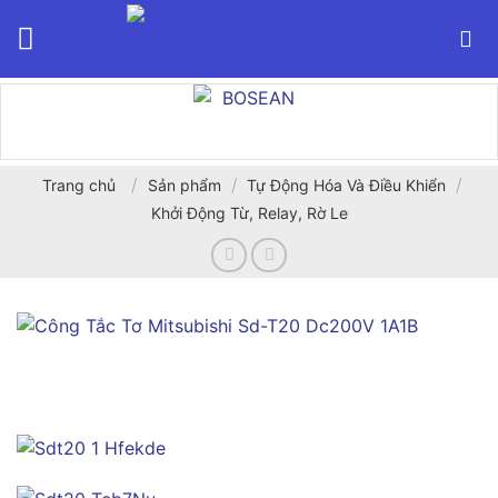
Bỏ
qua
nội
dung
/
/
/
Trang chủ
Sản phẩm
Tự Động Hóa Và Điều Khiển
Khởi Động Từ, Relay, Rờ Le