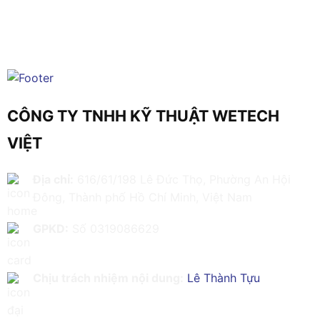
CÔNG TY TNHH KỸ THUẬT WETECH
VIỆT
Địa chỉ:
616/61/198 Lê Đức Thọ, Phường An Hội
Đông, Thành phố Hồ Chí Minh, Việt Nam
GPKD:
Số 0319086629
Chịu trách nhiệm nội dung:
Lê Thành Tựu