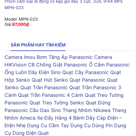
Phích cắm loại di động có kẹp giữ dây 3 cực, 32A, IP44 MPE
MPN-023
Model:
MPN-023
Giá:
87,000
₫
SẢN PHẨM HAY TÌM KIẾM
Camera Imou
Bơm Tăng Áp Panasonic
Camera
HiKVision
CB Chống Giật Panasonic
Ổ Cắm Panasonic
Ống Luồn Dây Điện Sino
Quạt Cây Panasonic
Quạt
Hộp Senko
Quạt Hút Senko
Quạt Panasonic
Quạt
Senko
Quạt Trần Panasonic
Quạt Trần Panasonic 3
Cánh
Quạt Trần Panasonic 4 Cánh
Quạt Treo Tường
Panasonic
Quạt Treo Tường Senko
Quạt Đứng
Panasonic
Cầu Dao Sino
Thang Nhôm Nikawa
Thang
Nhôm Ameca
Xe Đẩy Hàng 4 Bánh
Dây Cáp Điện –
Điện Nhẹ
Dụng Cụ Cầm Tay
Dụng Cụ Dùng Pin
Dụng
Cụ Dùng Điện
Quạt