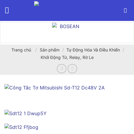
Bỏ
qua
nội
dung
/
/
/
Trang chủ
Sản phẩm
Tự Động Hóa Và Điều Khiển
Khởi Động Từ, Relay, Rờ Le