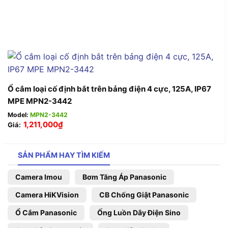
Ổ cắm loại cố định bắt trên bảng điện 4 cực, 125A, IP67
MPE MPN2-3442
Model:
MPN2-3442
1,211,000
₫
Giá:
SẢN PHẨM HAY TÌM KIẾM
Camera Imou
Bơm Tăng Áp Panasonic
Camera HiKVision
CB Chống Giật Panasonic
Ổ Cắm Panasonic
Ống Luồn Dây Điện Sino