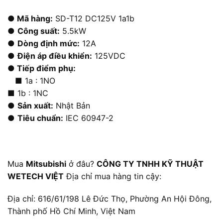
● Mã hàng:
SD-T12 DC125V 1a1b
●
Công suất:
5.5kW
●
Dòng định mức:
12A
●
Điện áp điều khiển:
125VDC
● Tiếp điểm phụ:
■ 1a : 1NO
■ 1b : 1NC
●
Sản xuất:
Nhật Bản
●
Tiêu chuẩn:
IEC 60947-2
Mua
Mitsubishi
ở đâu?
CÔNG TY TNHH KỸ THUẬT
WETECH VIỆT
Địa chỉ mua hàng tin cậy:
Địa chỉ: 616/61/198 Lê Đức Thọ, Phường An Hội Đông,
Thành phố Hồ Chí Minh, Việt Nam