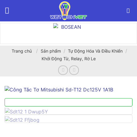
Bỏ
qua
nội
dung
/
/
/
Trang chủ
Sản phẩm
Tự Động Hóa Và Điều Khiển
Khởi Động Từ, Relay, Rờ Le