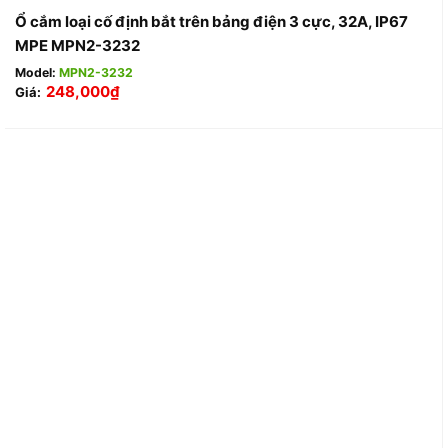
Ổ cắm loại cố định bắt trên bảng điện 3 cực, 32A, IP67
MPE MPN2-3232
Model:
MPN2-3232
248,000
₫
Giá: