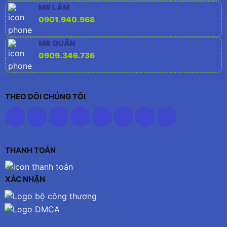
MR LÂM
0901.940.968
MR QUÂN
0909.346.736
THEO DÕI CHÚNG TÔI
THANH TOÁN
XÁC NHẬN