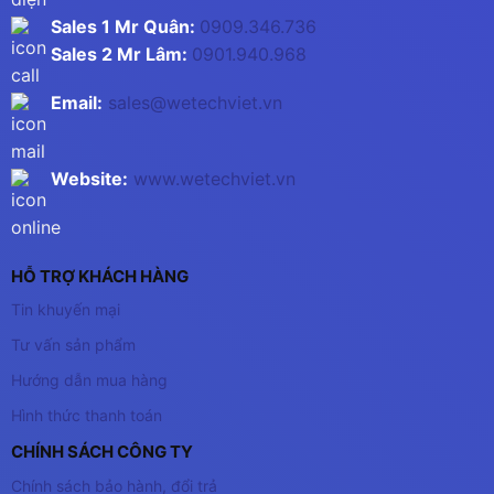
Sales 1 Mr Quân:
0909.346.736
Sales 2 Mr Lâm:
0901.940.968
Email:
sales@wetechviet.vn
Website:
www.wetechviet.vn
HỖ TRỢ KHÁCH HÀNG
Tin khuyến mại
Tư vấn sản phẩm
Hướng dẫn mua hàng
Hình thức thanh toán
CHÍNH SÁCH CÔNG TY
Chính sách bảo hành, đổi trả