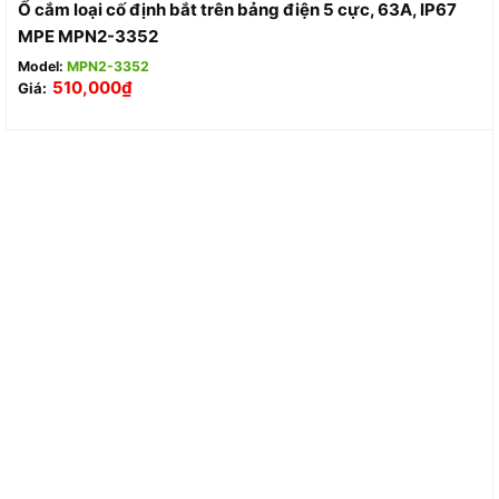
Ổ cắm loại cố định bắt trên bảng điện 5 cực, 63A, IP67
MPE MPN2-3352
Model:
MPN2-3352
510,000
₫
Giá: