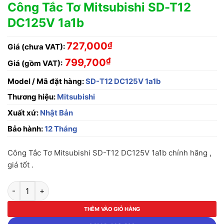
Công Tắc Tơ Mitsubishi SD-T12
DC125V 1a1b
727,000
₫
Giá (chưa VAT):
₫
799,700
Giá (gồm VAT):
Model / Mã đặt hàng:
SD-T12 DC125V 1a1b
Thương hiệu:
Mitsubishi
Xuất xứ:
Nhật Bản
Bảo hành:
12 Tháng
Công Tắc Tơ Mitsubishi SD-T12 DC125V 1a1b chính hãng ,
giá tốt .
Công Tắc Tơ Mitsubishi SD-T12 DC125V 1a1b số lượng
THÊM VÀO GIỎ HÀNG