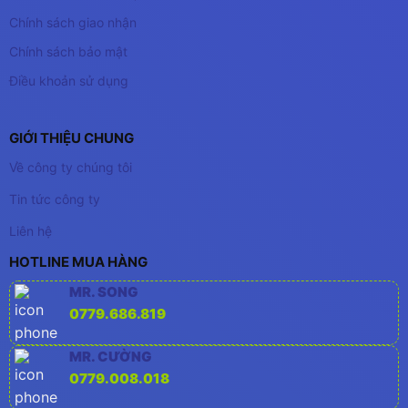
Chính sách giao nhận
Chính sách bảo mật
Điều khoản sử dụng
GIỚI THIỆU CHUNG
Về công ty chúng tôi
Tin tức công ty
Liên hệ
HOTLINE MUA HÀNG
MR. SONG
0779.686.819
MR. CƯỜNG
0779.008.018