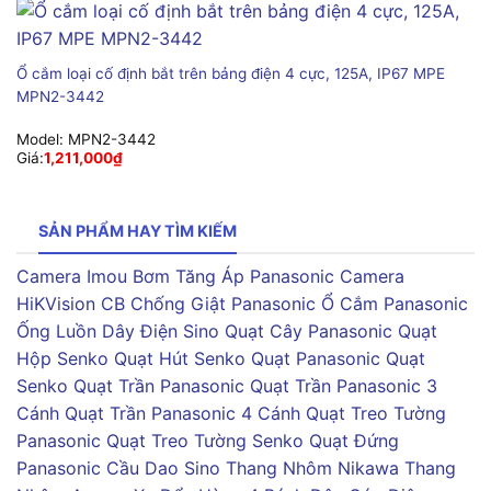
Ổ cắm loại cố định bắt trên bảng điện 4 cực, 125A, IP67 MPE
MPN2-3442
Model:
MPN2-3442
Giá:
1,211,000
₫
SẢN PHẨM HAY TÌM KIẾM
Camera Imou
Bơm Tăng Áp Panasonic
Camera
HiKVision
CB Chống Giật Panasonic
Ổ Cắm Panasonic
Ống Luồn Dây Điện Sino
Quạt Cây Panasonic
Quạt
Hộp Senko
Quạt Hút Senko
Quạt Panasonic
Quạt
Senko
Quạt Trần Panasonic
Quạt Trần Panasonic 3
Cánh
Quạt Trần Panasonic 4 Cánh
Quạt Treo Tường
Panasonic
Quạt Treo Tường Senko
Quạt Đứng
Panasonic
Cầu Dao Sino
Thang Nhôm Nikawa
Thang