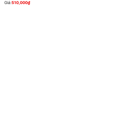
Giá:
510,000
₫