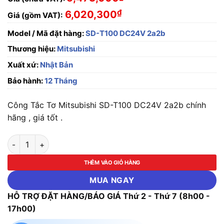
₫
6,020,300
Giá (gồm VAT):
Model / Mã đặt hàng:
SD-T100 DC24V 2a2b
Thương hiệu:
Mitsubishi
Xuất xứ:
Nhật Bản
Bảo hành:
12 Tháng
Công Tắc Tơ Mitsubishi SD-T100 DC24V 2a2b chính
hãng , giá tốt .
Công Tắc Tơ Mitsubishi SD-T100 DC24V 2a2b số lượng
THÊM VÀO GIỎ HÀNG
MUA NGAY
HỖ TRỢ ĐẶT HÀNG/BÁO GIÁ Thứ 2 - Thứ 7 (8h00 -
17h00)