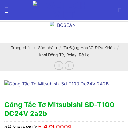
Bỏ
qua
nội
dung
/
/
/
Trang chủ
Sản phẩm
Tự Động Hóa Và Điều Khiển
Khởi Động Từ, Relay, Rờ Le
Công Tắc Tơ Mitsubishi SD-T100
DC24V 2a2b
5,473,000
₫
Giá (chưa VAT):