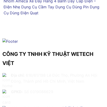
Nhôm Ameca
Xe Đẩy Hàng 4 Bánh
Dây Cáp Điện –
Điện Nhẹ
Dụng Cụ Cầm Tay
Dụng Cụ Dùng Pin
Dụng
Cụ Dùng Điện
Quạt
CÔNG TY TNHH KỸ THUẬT WETECH
VIỆT
Địa chỉ:
616/61/198 Lê Đức Thọ, Phường An Hội
Đông, Thành phố Hồ Chí Minh, Việt Nam
GPKD:
Số 0319086629