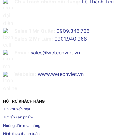
Chịu trách nhiệm nội dung:
Lê Thành Tựu
Sales 1 Mr Quân:
0909.346.736
Sales 2 Mr Lâm:
0901.940.968
Email:
sales@wetechviet.vn
Website:
www.wetechviet.vn
HỖ TRỢ KHÁCH HÀNG
Tin khuyến mại
Tư vấn sản phẩm
Hướng dẫn mua hàng
Hình thức thanh toán