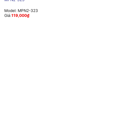
Model:
MPN2-323
Giá:
119,000
₫