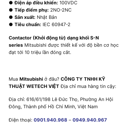
●
Điện áp điều khiển:
100VDC
●
Tiếp điểm phụ:
2NO-2NC
●
Sản xuất:
Nhật Bản
●
Tiêu chuẩn:
IEC 60947-2
Contactor (Khởi động từ) dạng khối S-N
series
Mitsubishi được thiết kế với độ bền cơ học
đạt tới 10 triệu lần đóng cắt.
Mua
Mitsubishi
ở đâu?
CÔNG TY TNHH KỸ
THUẬT WETECH VIỆT
Địa chỉ mua hàng tin cậy:
Địa chỉ: 616/61/198 Lê Đức Thọ, Phường An Hội
Đông, Thành phố Hồ Chí Minh, Việt Nam
Điện thoại:
0901.940.968
–
0949.940.967