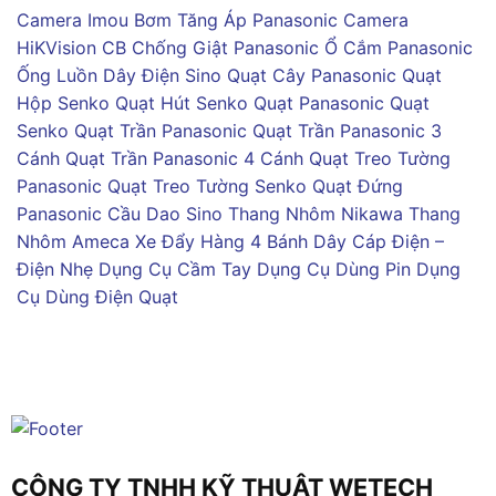
Camera Imou
Bơm Tăng Áp Panasonic
Camera
HiKVision
CB Chống Giật Panasonic
Ổ Cắm Panasonic
Ống Luồn Dây Điện Sino
Quạt Cây Panasonic
Quạt
Hộp Senko
Quạt Hút Senko
Quạt Panasonic
Quạt
Senko
Quạt Trần Panasonic
Quạt Trần Panasonic 3
Cánh
Quạt Trần Panasonic 4 Cánh
Quạt Treo Tường
Panasonic
Quạt Treo Tường Senko
Quạt Đứng
Panasonic
Cầu Dao Sino
Thang Nhôm Nikawa
Thang
Nhôm Ameca
Xe Đẩy Hàng 4 Bánh
Dây Cáp Điện –
Điện Nhẹ
Dụng Cụ Cầm Tay
Dụng Cụ Dùng Pin
Dụng
Cụ Dùng Điện
Quạt
CÔNG TY TNHH KỸ THUẬT WETECH