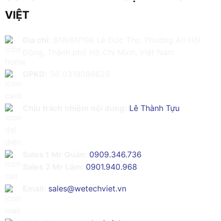
VIỆT
Địa chỉ:
616/61/198 Lê Đức Thọ, Phường An Hội
Đông, Thành phố Hồ Chí Minh, Việt Nam
GPKD:
Số 0319086629
Chịu trách nhiệm nội dung:
Lê Thành Tựu
Sales 1 Mr Quân:
0909.346.736
Sales 2 Mr Lâm:
0901.940.968
Email:
sales@wetechviet.vn