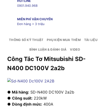
HOTLINE
0901.940.968
MIỄN PHÍ VẬN CHUYỂN
Đơn hàng > 3 triệu
THÔNG SỐ KỸ THUẬT
PHỤ KIỆN MUA THÊM
TÀI LIỆU
BÌNH LUẬN & ĐÁNH GIÁ
VIDEO
Công Tắc Tơ Mitsubishi SD-
N400 DC100V 2a2b
● Mã hàng:
SD-N400 DC100V 2a2b
●
Công suất:
220kW
●
Dòng định mức:
400A