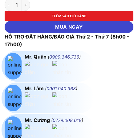
Công Tắc Tơ Mitsubishi SD-N400 DC100V 2a2b số lượng
THÊM VÀO GIỎ HÀNG
MUA NGAY
HỖ TRỢ ĐẶT HÀNG/BÁO GIÁ Thứ 2 - Thứ 7 (8h00 -
17h00)
Mr. Quân
(
0909.346.736
)
Mr. Lâm
(
0901.940.968
)
Mr. Cường
(
0779.008.018
)