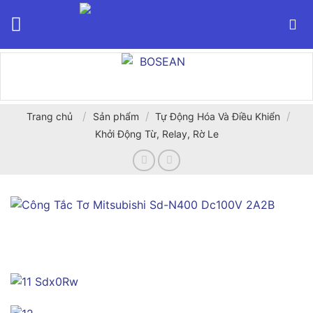
Bỏ
qua
nội
dung
/
/
/
Trang chủ
Sản phẩm
Tự Động Hóa Và Điều Khiển
Khởi Động Từ, Relay, Rờ Le