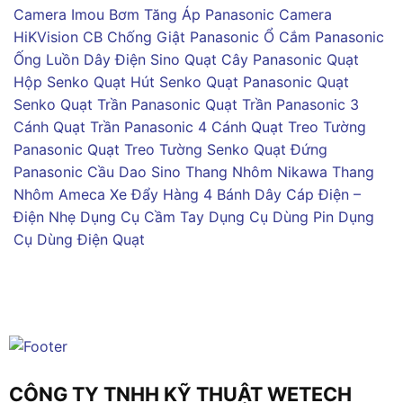
Camera Imou
Bơm Tăng Áp Panasonic
Camera
HiKVision
CB Chống Giật Panasonic
Ổ Cắm Panasonic
Ống Luồn Dây Điện Sino
Quạt Cây Panasonic
Quạt
Hộp Senko
Quạt Hút Senko
Quạt Panasonic
Quạt
Senko
Quạt Trần Panasonic
Quạt Trần Panasonic 3
Cánh
Quạt Trần Panasonic 4 Cánh
Quạt Treo Tường
Panasonic
Quạt Treo Tường Senko
Quạt Đứng
Panasonic
Cầu Dao Sino
Thang Nhôm Nikawa
Thang
Nhôm Ameca
Xe Đẩy Hàng 4 Bánh
Dây Cáp Điện –
Điện Nhẹ
Dụng Cụ Cầm Tay
Dụng Cụ Dùng Pin
Dụng
Cụ Dùng Điện
Quạt
CÔNG TY TNHH KỸ THUẬT WETECH