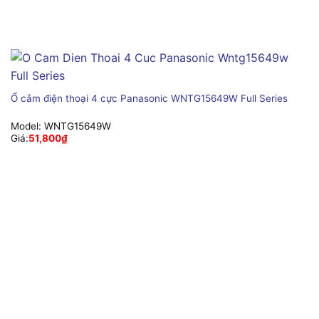
Ổ cắm điện thoại 4 cực Panasonic WNTG15649W Full Series
Model:
WNTG15649W
Giá:
51,800
₫