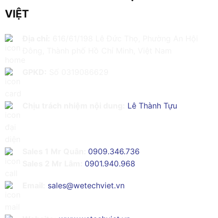
VIỆT
Địa chỉ:
616/61/198 Lê Đức Thọ, Phường An Hội
Đông, Thành phố Hồ Chí Minh, Việt Nam
GPKD:
Số 0319086629
Chịu trách nhiệm nội dung:
Lê Thành Tựu
Sales 1 Mr Quân:
0909.346.736
Sales 2 Mr Lâm:
0901.940.968
Email:
sales@wetechviet.vn