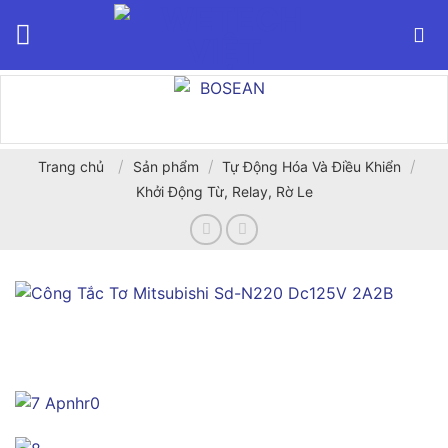
Bỏ
qua
nội
dung
/
/
/
Trang chủ
Sản phẩm
Tự Động Hóa Và Điều Khiển
Khởi Động Từ, Relay, Rờ Le