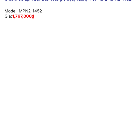
Model:
MPN2-1452
Giá:
1,767,000
₫