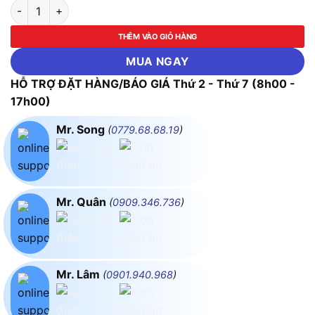
Công Tắc Tơ Mitsubishi SD-N220 DC125V 2a2b số lượng
THÊM VÀO GIỎ HÀNG
MUA NGAY
HỖ TRỢ ĐẶT HÀNG/BÁO GIÁ Thứ 2 - Thứ 7 (8h00 -
17h00)
Mr. Song
(
0779.68.68.19
)
Mr. Quân
(
0909.346.736
)
Mr. Lâm
(
0901.940.968
)