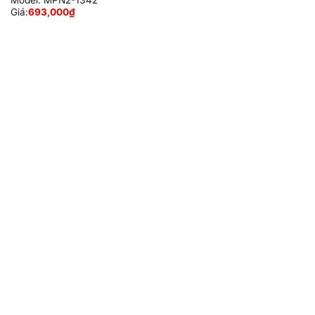
Model:
MPN2-1342
Giá:
693,000
₫