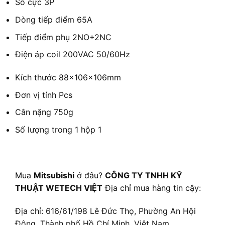
Số cực
3P
Dòng tiếp điểm
65A
Tiếp điểm phụ
2NO+2NC
Điện áp coil
200VAC 50/60Hz
Kích thước
88×106×106mm
Đơn vị tính
Pcs
Cân nặng
750g
Số lượng trong 1 hộp
1
Mua
Mitsubishi
ở đâu?
CÔNG TY TNHH KỸ
THUẬT WETECH VIỆT
Địa chỉ mua hàng tin cậy:
Địa chỉ: 616/61/198 Lê Đức Thọ, Phường An Hội
Đông, Thành phố Hồ Chí Minh, Việt Nam