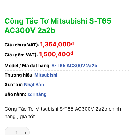
Công Tắc Tơ Mitsubishi S-T65
AC300V 2a2b
1,364,000
₫
Giá (chưa VAT):
₫
1,500,400
Giá (gồm VAT):
Model / Mã đặt hàng:
S-T65 AC300V 2a2b
Thương hiệu:
Mitsubishi
Xuất xứ:
Nhật Bản
Bảo hành:
12 Tháng
Công Tắc Tơ Mitsubishi S-T65 AC300V 2a2b chính
hãng , giá tốt .
Công Tắc Tơ Mitsubishi S-T65 AC300V 2a2b số lượng