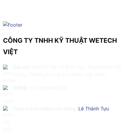
CÔNG TY TNHH KỸ THUẬT WETECH
VIỆT
Địa chỉ:
616/61/198 Lê Đức Thọ, Phường An Hội
Đông, Thành phố Hồ Chí Minh, Việt Nam
GPKD:
Số 0319086629
Chịu trách nhiệm nội dung:
Lê Thành Tựu