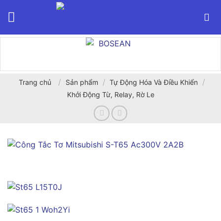
Bỏ
qua
nội
dung
/
/
/
Trang chủ
Sản phẩm
Tự Động Hóa Và Điều Khiển
Khởi Động Từ, Relay, Rờ Le