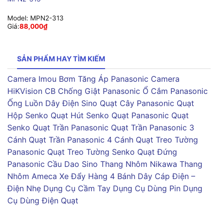
Model:
MPN2-313
Giá:
88,000
₫
SẢN PHẨM HAY TÌM KIẾM
Camera Imou
Bơm Tăng Áp Panasonic
Camera
HiKVision
CB Chống Giật Panasonic
Ổ Cắm Panasonic
Ống Luồn Dây Điện Sino
Quạt Cây Panasonic
Quạt
Hộp Senko
Quạt Hút Senko
Quạt Panasonic
Quạt
Senko
Quạt Trần Panasonic
Quạt Trần Panasonic 3
Cánh
Quạt Trần Panasonic 4 Cánh
Quạt Treo Tường
Panasonic
Quạt Treo Tường Senko
Quạt Đứng
Panasonic
Cầu Dao Sino
Thang Nhôm Nikawa
Thang
Nhôm Ameca
Xe Đẩy Hàng 4 Bánh
Dây Cáp Điện –
Điện Nhẹ
Dụng Cụ Cầm Tay
Dụng Cụ Dùng Pin
Dụng
Cụ Dùng Điện
Quạt