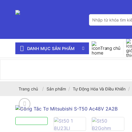
Bỏ
qua
Tìm
nội
kiếm:
dung
Trang chủ
DANH MỤC SẢN PHẨM
/
/
/
Trang chủ
Sản phẩm
Tự Động Hóa Và Điều Khiển