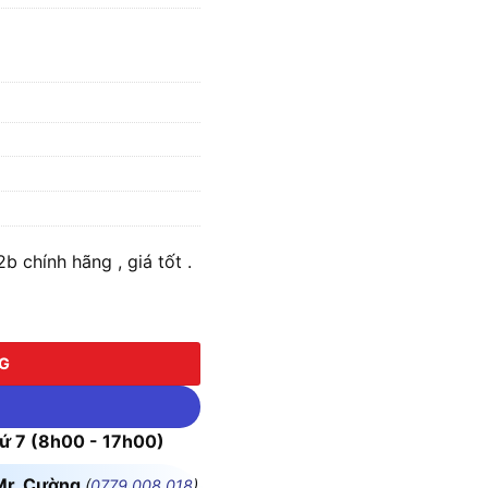
 chính hãng , giá tốt .
số lượng
NG
 7 (8h00 - 17h00)
Mr. Cường
(
0779.008.018
)