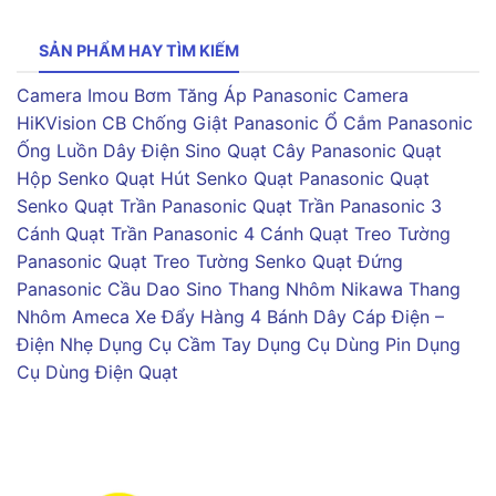
SẢN PHẨM HAY TÌM KIẾM
Camera Imou
Bơm Tăng Áp Panasonic
Camera
HiKVision
CB Chống Giật Panasonic
Ổ Cắm Panasonic
Ống Luồn Dây Điện Sino
Quạt Cây Panasonic
Quạt
Hộp Senko
Quạt Hút Senko
Quạt Panasonic
Quạt
Senko
Quạt Trần Panasonic
Quạt Trần Panasonic 3
Cánh
Quạt Trần Panasonic 4 Cánh
Quạt Treo Tường
Panasonic
Quạt Treo Tường Senko
Quạt Đứng
Panasonic
Cầu Dao Sino
Thang Nhôm Nikawa
Thang
Nhôm Ameca
Xe Đẩy Hàng 4 Bánh
Dây Cáp Điện –
Điện Nhẹ
Dụng Cụ Cầm Tay
Dụng Cụ Dùng Pin
Dụng
Cụ Dùng Điện
Quạt