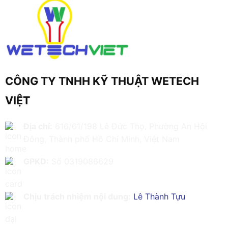
CÔNG TY TNHH KỸ THUẬT WETECH
VIỆT
Địa chỉ:
616/61/198 Lê Đức Thọ, Phường An Hội
Đông, Thành phố Hồ Chí Minh, Việt Nam
GPKD:
Số 0319086629
Chịu trách nhiệm nội dung:
Lê Thành Tựu