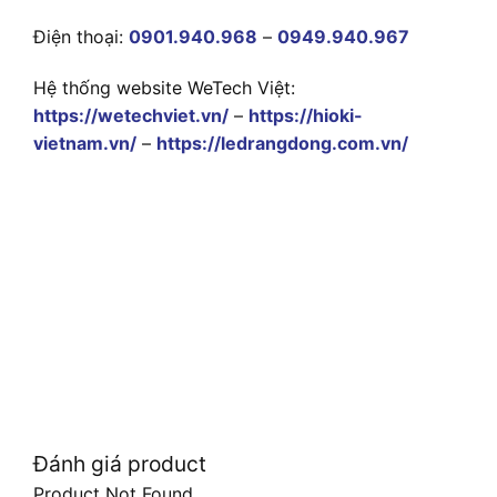
Điện thoại:
0901.940.968
–
0949.940.967
Hệ thống website WeTech Việt:
https://wetechviet.vn/
–
https://hioki-
vietnam.vn/
–
https://ledrangdong.com.vn/
Đánh giá product
Product Not Found