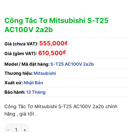
Công Tắc Tơ Mitsubishi S-T25
AC100V 2a2b
555,000
₫
Giá (chưa VAT):
₫
610,500
Giá (gồm VAT):
Model / Mã đặt hàng:
S-T25 AC100V 2a2b
Thương hiệu:
Mitsubishi
Xuất xứ:
Nhật Bản
Bảo hành:
12 Tháng
Công Tắc Tơ Mitsubishi S-T25 AC100V 2a2b chính
hãng , giá tốt .
Công Tắc Tơ Mitsubishi S-T25 AC100V 2a2b số lượng