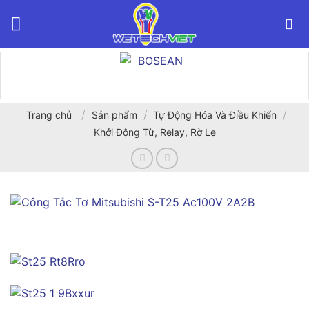
Bỏ
qua
nội
dung
/
/
/
Trang chủ
Sản phẩm
Tự Động Hóa Và Điều Khiển
Khởi Động Từ, Relay, Rờ Le