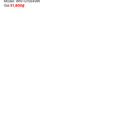
Model:
WNTG15649W
Giá:
51,800
₫