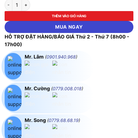
Công Tắc Tơ Mitsubishi S-T20SASQ AC200V 1A1B số lượng
THÊM VÀO GIỎ HÀNG
MUA NGAY
HỖ TRỢ ĐẶT HÀNG/BÁO GIÁ Thứ 2 - Thứ 7 (8h00 -
17h00)
Mr. Lâm
(
0901.940.968
)
Mr. Cường
(
0779.008.018
)
Mr. Song
(
0779.68.68.19
)