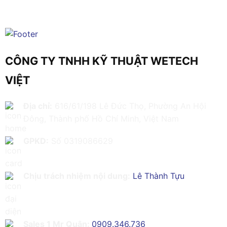
CÔNG TY TNHH KỸ THUẬT WETECH
VIỆT
Địa chỉ:
616/61/198 Lê Đức Thọ, Phường An Hội
Đông, Thành phố Hồ Chí Minh, Việt Nam
GPKD:
Số 0319086629
Chịu trách nhiệm nội dung:
Lê Thành Tựu
Sales 1 Mr Quân:
0909.346.736