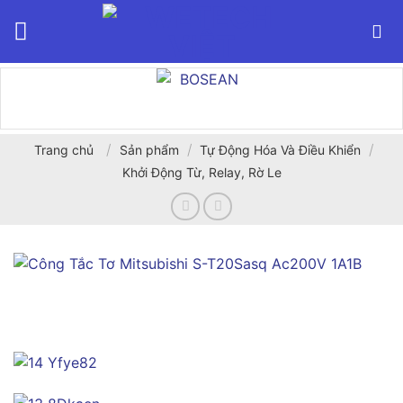
Bỏ
qua
nội
dung
/
/
/
Trang chủ
Sản phẩm
Tự Động Hóa Và Điều Khiển
Khởi Động Từ, Relay, Rờ Le