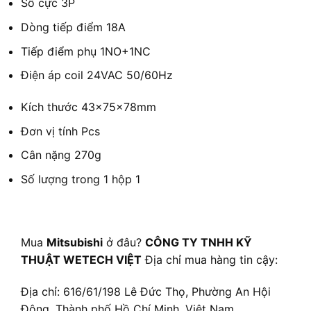
Số cực
3P
Dòng tiếp điểm
18A
Tiếp điểm phụ
1NO+1NC
Điện áp coil
24VAC 50/60Hz
Kích thước
43×75×78mm
Đơn vị tính
Pcs
Cân nặng
270g
Số lượng trong 1 hộp
1
Mua
Mitsubishi
ở đâu?
CÔNG TY TNHH KỸ
THUẬT WETECH VIỆT
Địa chỉ mua hàng tin cậy:
Địa chỉ: 616/61/198 Lê Đức Thọ, Phường An Hội
Đông, Thành phố Hồ Chí Minh, Việt Nam