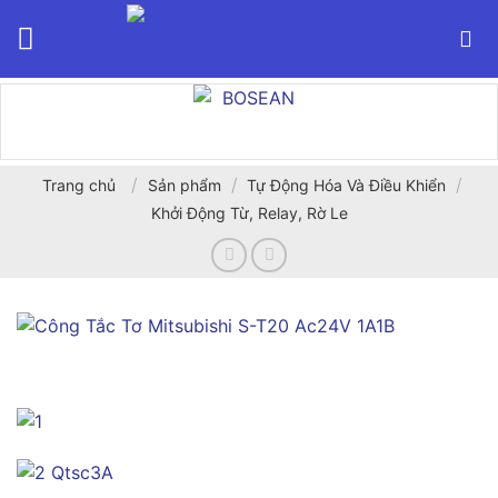
Bỏ
qua
nội
dung
/
/
/
Trang chủ
Sản phẩm
Tự Động Hóa Và Điều Khiển
Khởi Động Từ, Relay, Rờ Le