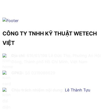
CÔNG TY TNHH KỸ THUẬT WETECH
VIỆT
Địa chỉ:
616/61/198 Lê Đức Thọ, Phường An Hội
Đông, Thành phố Hồ Chí Minh, Việt Nam
GPKD:
Số 0319086629
Chịu trách nhiệm nội dung:
Lê Thành Tựu