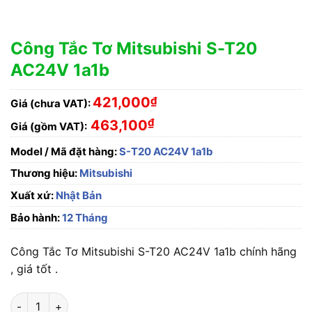
Công Tắc Tơ Mitsubishi S-T20
AC24V 1a1b
421,000
₫
Giá (chưa VAT):
₫
463,100
Giá (gồm VAT):
Model / Mã đặt hàng:
S-T20 AC24V 1a1b
Thương hiệu:
Mitsubishi
Xuất xứ:
Nhật Bản
Bảo hành:
12 Tháng
Công Tắc Tơ Mitsubishi S-T20 AC24V 1a1b chính hãng
, giá tốt .
Công Tắc Tơ Mitsubishi S-T20 AC24V 1a1b số lượng