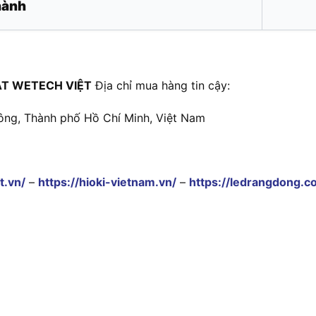
hành
T WETECH VIỆT
Địa chỉ mua hàng tin cậy:
ông, Thành phố Hồ Chí Minh, Việt Nam
t.vn/
–
https://hioki-vietnam.vn/
–
https://ledrangdong.c