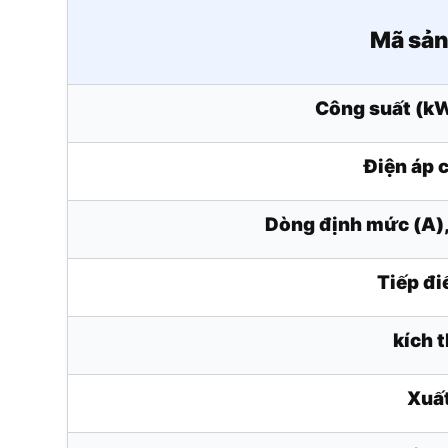
Mã sả
Công suất (k
Điện áp 
Dòng định mức (A
Tiếp đ
kích 
Xuấ