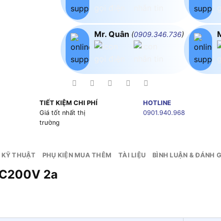
Mr. Quân
(
0909.346.736
)
TIẾT KIỆM CHI PHÍ
HOTLINE
g
Giá tốt nhất thị
0901.940.968
trường
 KỸ THUẬT
PHỤ KIỆN MUA THÊM
TÀI LIỆU
BÌNH LUẬN & ĐÁNH G
AC200V 2a