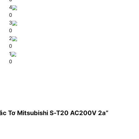
4
0
3
0
2
0
1
0
Tắc Tơ Mitsubishi S-T20 AC200V 2a”