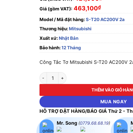
₫
463,100
Giá (gồm VAT):
Model / Mã đặt hàng:
S-T20 AC200V 2a
Thương hiệu:
Mitsubishi
Xuất xứ:
Nhật Bản
Bảo hành:
12 Tháng
Công Tắc Tơ Mitsubishi S-T20 AC200V 2a 
Công Tắc Tơ Mitsubishi S-T20 AC200V 2a số
THÊM VÀO GIỎ HÀ
MUA NGAY
HỖ TRỢ ĐẶT HÀNG/BÁO GIÁ Thứ 2 - Thứ
Mr. Song
(
0779.68.68.19
)