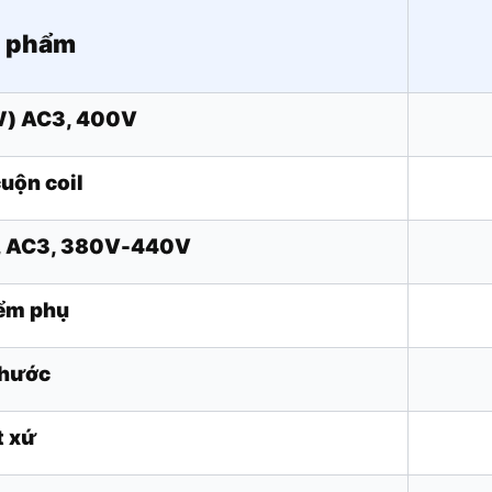
n phẩm
W) AC3, 400V
cuộn coil
), AC3, 380V-440V
iểm phụ
thước
t xứ