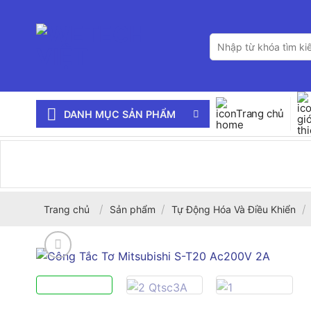
Bỏ
qua
Tìm
nội
kiếm:
dung
Trang chủ
DANH MỤC SẢN PHẨM
/
/
/
Trang chủ
Sản phẩm
Tự Động Hóa Và Điều Khiển