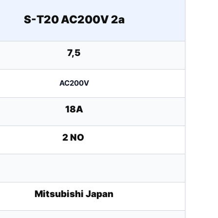
S-T20 AC200V 2a
7,5
AC200V
18A
2 NO
Mitsubishi Japan