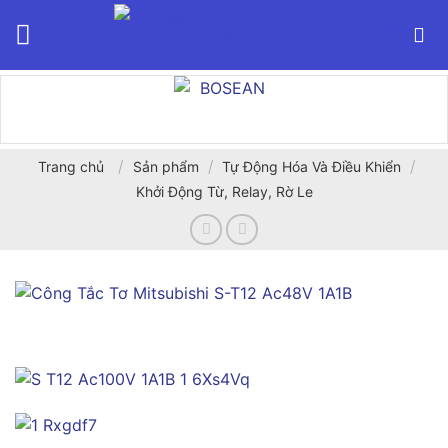
Bỏ
qua
nội
dung
/
/
/
Trang chủ
Sản phẩm
Tự Động Hóa Và Điều Khiển
Khởi Động Từ, Relay, Rờ Le