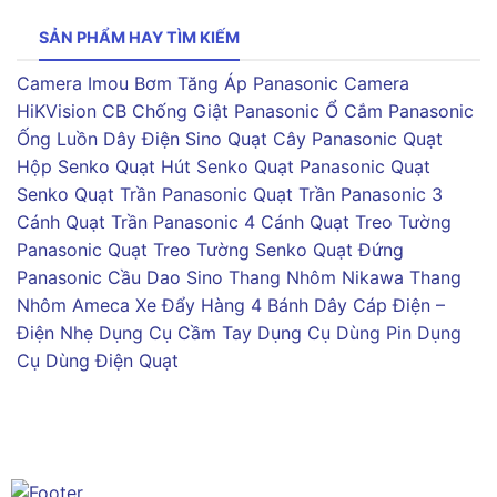
SẢN PHẨM HAY TÌM KIẾM
Camera Imou
Bơm Tăng Áp Panasonic
Camera
HiKVision
CB Chống Giật Panasonic
Ổ Cắm Panasonic
Ống Luồn Dây Điện Sino
Quạt Cây Panasonic
Quạt
Hộp Senko
Quạt Hút Senko
Quạt Panasonic
Quạt
Senko
Quạt Trần Panasonic
Quạt Trần Panasonic 3
Cánh
Quạt Trần Panasonic 4 Cánh
Quạt Treo Tường
Panasonic
Quạt Treo Tường Senko
Quạt Đứng
Panasonic
Cầu Dao Sino
Thang Nhôm Nikawa
Thang
Nhôm Ameca
Xe Đẩy Hàng 4 Bánh
Dây Cáp Điện –
Điện Nhẹ
Dụng Cụ Cầm Tay
Dụng Cụ Dùng Pin
Dụng
Cụ Dùng Điện
Quạt