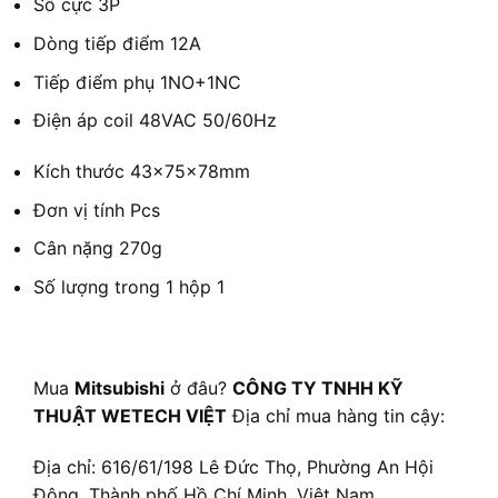
Số cực
3P
Dòng tiếp điểm
12A
Tiếp điểm phụ
1NO+1NC
Điện áp coil
48VAC 50/60Hz
Kích thước
43×75×78mm
Đơn vị tính
Pcs
Cân nặng
270g
Số lượng trong 1 hộp
1
Mua
Mitsubishi
ở đâu?
CÔNG TY TNHH KỸ
THUẬT WETECH VIỆT
Địa chỉ mua hàng tin cậy:
Địa chỉ: 616/61/198 Lê Đức Thọ, Phường An Hội
Đông, Thành phố Hồ Chí Minh, Việt Nam