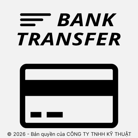
© 2026 - Bản quyền của CÔNG TY TNHH KỸ THUẬT