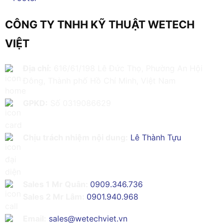
CÔNG TY TNHH KỸ THUẬT WETECH
VIỆT
Địa chỉ:
616/61/198 Lê Đức Thọ, Phường An Hội
Đông, Thành phố Hồ Chí Minh, Việt Nam
GPKD:
Số 0319086629
Chịu trách nhiệm nội dung:
Lê Thành Tựu
Sales 1 Mr Quân:
0909.346.736
Sales 2 Mr Lâm:
0901.940.968
Email:
sales@wetechviet.vn