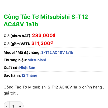
Công Tắc Tơ Mitsubishi S-T12
AC48V 1a1b
283,000
₫
Giá (chưa VAT):
₫
311,300
Giá (gồm VAT):
Model / Mã đặt hàng:
S-T12 AC48V 1a1b
Thương hiệu:
Mitsubishi
Xuất xứ:
Nhật Bản
Bảo hành:
12 Tháng
Công Tắc Tơ Mitsubishi S-T12 AC48V 1a1b chính hãng ,
giá tốt .
Công Tắc Tơ Mitsubishi S-T12 AC48V 1a1b số lượng