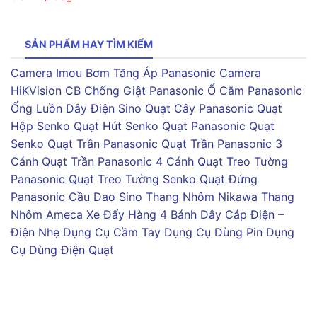
SẢN PHẨM HAY TÌM KIẾM
Camera Imou
Bơm Tăng Áp Panasonic
Camera
HiKVision
CB Chống Giật Panasonic
Ổ Cắm Panasonic
Ống Luồn Dây Điện Sino
Quạt Cây Panasonic
Quạt
Hộp Senko
Quạt Hút Senko
Quạt Panasonic
Quạt
Senko
Quạt Trần Panasonic
Quạt Trần Panasonic 3
Cánh
Quạt Trần Panasonic 4 Cánh
Quạt Treo Tường
Panasonic
Quạt Treo Tường Senko
Quạt Đứng
Panasonic
Cầu Dao Sino
Thang Nhôm Nikawa
Thang
Nhôm Ameca
Xe Đẩy Hàng 4 Bánh
Dây Cáp Điện –
Điện Nhẹ
Dụng Cụ Cầm Tay
Dụng Cụ Dùng Pin
Dụng
Cụ Dùng Điện
Quạt