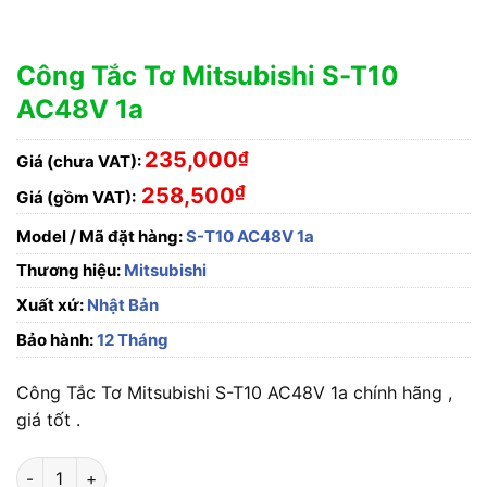
Công Tắc Tơ Mitsubishi S-T10
AC48V 1a
235,000
₫
Giá (chưa VAT):
₫
258,500
Giá (gồm VAT):
Model / Mã đặt hàng:
S-T10 AC48V 1a
Thương hiệu:
Mitsubishi
Xuất xứ:
Nhật Bản
Bảo hành:
12 Tháng
Công Tắc Tơ Mitsubishi S-T10 AC48V 1a chính hãng ,
giá tốt .
Công Tắc Tơ Mitsubishi S-T10 AC48V 1a số lượng