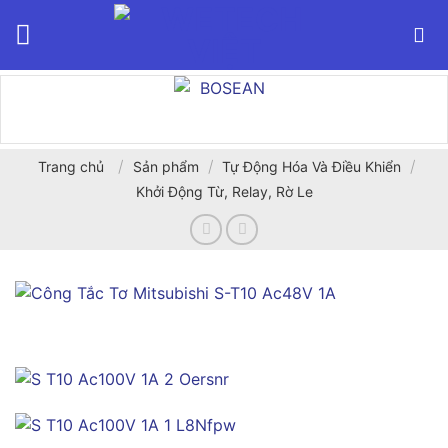
Bỏ
qua
nội
dung
/
/
/
Trang chủ
Sản phẩm
Tự Động Hóa Và Điều Khiển
Khởi Động Từ, Relay, Rờ Le