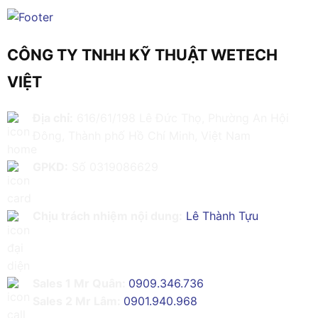
CÔNG TY TNHH KỸ THUẬT WETECH
VIỆT
Địa chỉ:
616/61/198 Lê Đức Thọ, Phường An Hội
Đông, Thành phố Hồ Chí Minh, Việt Nam
GPKD:
Số 0319086629
Chịu trách nhiệm nội dung:
Lê Thành Tựu
Sales 1 Mr Quân:
0909.346.736
Sales 2 Mr Lâm:
0901.940.968