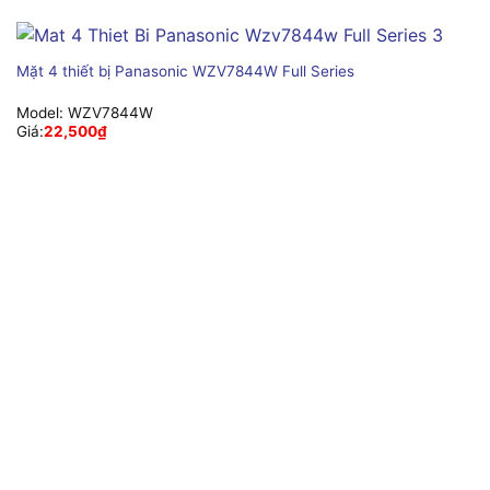
Mặt 4 thiết bị Panasonic WZV7844W Full Series
Model:
WZV7844W
Giá:
22,500
₫