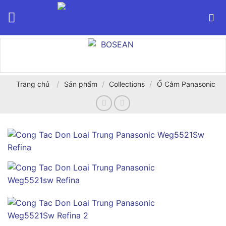
Bỏ
qua
nội
dung
/
/
/
Trang chủ
Sản phẩm
Collections
Ổ Cắm Panasonic