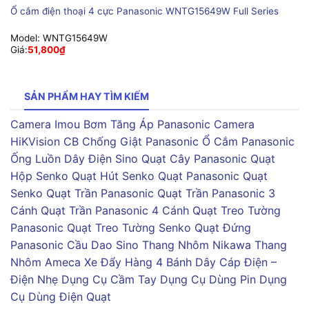
Ổ cắm điện thoại 4 cực Panasonic WNTG15649W Full Series
Model:
WNTG15649W
Giá:
51,800
₫
SẢN PHẨM HAY TÌM KIẾM
Camera Imou
Bơm Tăng Áp Panasonic
Camera
HiKVision
CB Chống Giật Panasonic
Ổ Cắm Panasonic
Ống Luồn Dây Điện Sino
Quạt Cây Panasonic
Quạt
Hộp Senko
Quạt Hút Senko
Quạt Panasonic
Quạt
Senko
Quạt Trần Panasonic
Quạt Trần Panasonic 3
Cánh
Quạt Trần Panasonic 4 Cánh
Quạt Treo Tường
Panasonic
Quạt Treo Tường Senko
Quạt Đứng
Panasonic
Cầu Dao Sino
Thang Nhôm Nikawa
Thang
Nhôm Ameca
Xe Đẩy Hàng 4 Bánh
Dây Cáp Điện –
Điện Nhẹ
Dụng Cụ Cầm Tay
Dụng Cụ Dùng Pin
Dụng
Cụ Dùng Điện
Quạt