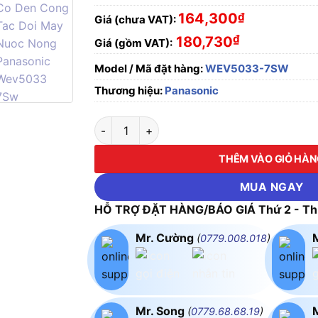
164,300
₫
Giá (chưa VAT):
₫
180,730
Giá (gồm VAT):
Model / Mã đặt hàng:
WEV5033-7SW
Thương hiệu:
Panasonic
Công Tắc D Có Đèn (Công Tắc Đôi Máy Nướ
THÊM VÀO GIỎ HÀ
MUA NGAY
HỖ TRỢ ĐẶT HÀNG/BÁO GIÁ Thứ 2 - Thứ
Mr. Cường
(
0779.008.018
)
Mr. Song
(
0779.68.68.19
)