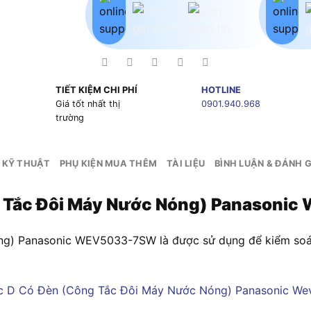
TIẾT KIỆM CHI PHÍ
HOTLINE
g
Giá tốt nhất thị
0901.940.968
trường
 KỸ THUẬT
PHỤ KIỆN MUA THÊM
TÀI LIỆU
BÌNH LUẬN & ĐÁNH G
g Tắc Đôi Máy Nước Nóng) Panason
) Panasonic WEV5033-7SW là được sử dụng để kiểm soát 