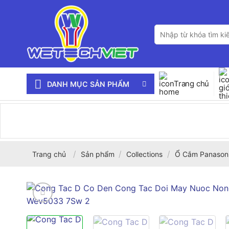
Bỏ
qua
Tìm
nội
kiếm:
dung
Trang chủ
DANH MỤC SẢN PHẨM
/
/
/
Trang chủ
Sản phẩm
Collections
Ổ Cắm Panason