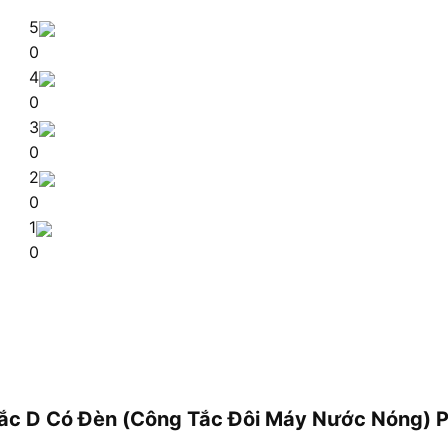
5
0
4
0
3
0
2
0
1
0
g Tắc D Có Đèn (Công Tắc Đôi Máy Nước Nóng