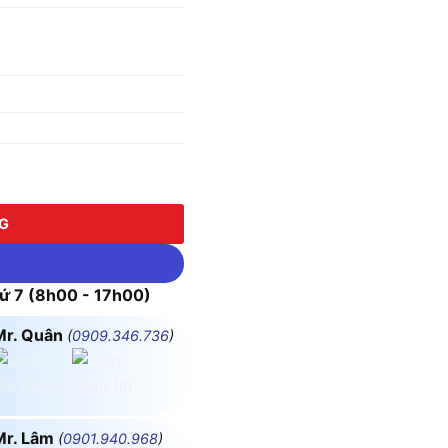
c Nóng) Panasonic WEV5033-7SW số lượng
NG
 7 (8h00 - 17h00)
Mr. Quân
(
0909.346.736
)
Mr. Lâm
(
0901.940.968
)