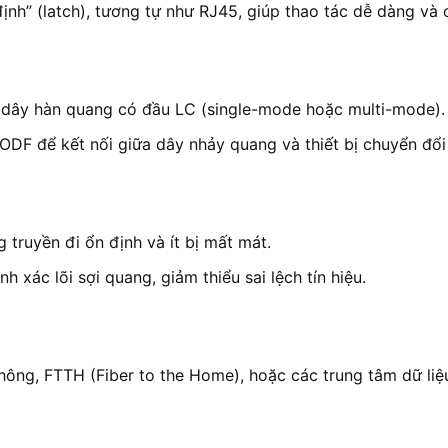
định” (latch), tương tự như RJ45, giúp thao tác dễ dàng và 
c dây hàn quang có đầu LC (single-mode hoặc multi-mode).
DF để kết nối giữa dây nhảy quang và thiết bị chuyển đổi 
 truyền đi ổn định và ít bị mất mát.
 xác lõi sợi quang, giảm thiểu sai lệch tín hiệu.
ông, FTTH (Fiber to the Home), hoặc các trung tâm dữ liệ