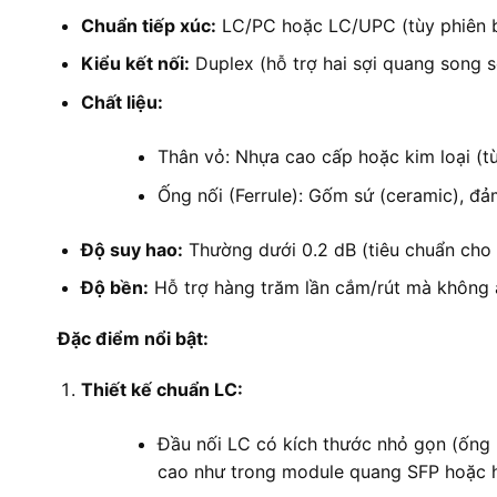
Chuẩn tiếp xúc:
LC/PC hoặc LC/UPC (tùy phiên b
Kiểu kết nối:
Duplex (hỗ trợ hai sợi quang song s
Chất liệu:
Thân vỏ: Nhựa cao cấp hoặc kim loại (t
Ống nối (Ferrule): Gốm sứ (ceramic), đ
Độ suy hao:
Thường dưới 0.2 dB (tiêu chuẩn cho 
Độ bền:
Hỗ trợ hàng trăm lần cắm/rút mà không 
Đặc điểm nổi bật:
Thiết kế chuẩn LC:
Đầu nối LC có kích thước nhỏ gọn (ống 
cao như trong module quang SFP hoặc 