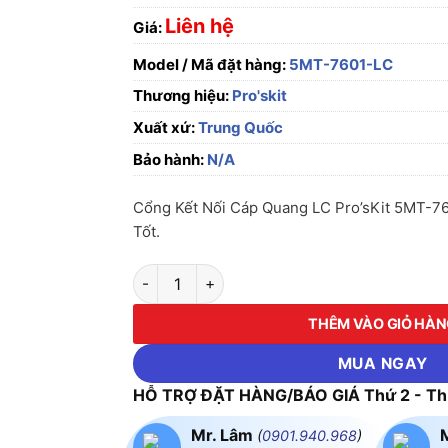
Liên hệ
Giá:
Model / Mã đặt hàng:
5MT-7601-LC
Thương hiệu:
Pro'skit
Xuất xứ:
Trung Quốc
Bảo hành:
N/A
Cổng Kết Nối Cáp Quang LC Pro’sKit 5MT-7
Tốt.
Cổng Kết Nối Cáp Quang LC Pro'sKit 5MT-76
THÊM VÀO GIỎ HÀ
MUA NGAY
HỖ TRỢ ĐẶT HÀNG/BÁO GIÁ Thứ 2 - Thứ
Mr. Lâm
(
0901.940.968
)