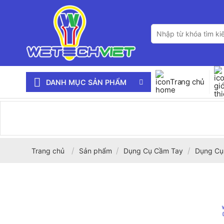
Bỏ
qua
Tìm
nội
kiếm:
dung
Trang chủ
DANH MỤC SẢN PHẨM
/
/
/
Trang chủ
Sản phẩm
Dụng Cụ Cầm Tay
Dụng Cụ