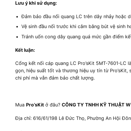
Lưu ý khi sử dụng:
Đảm bảo đầu nối quang LC trên dây nhảy hoặc d
Vệ sinh đầu nối trước khi cắm bằng bút vệ sinh h
Tránh uốn cong dây quang quá mức gần điểm kết 
Kết luận:
Cổng kết nối cáp quang LC Pro’sKit 5MT-7601-LC là
gọn, hiệu suất tốt và thương hiệu uy tín từ Pro’sKit
chi phí mà vẫn đảm bảo chất lượng.
Mua
Pro’sKit
ở đâu?
CÔNG TY TNHH KỸ THUẬT W
Địa chỉ: 616/61/198 Lê Đức Thọ, Phường An Hội Đô