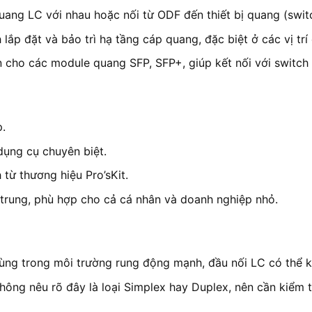
ang LC với nhau hoặc nối từ ODF đến thiết bị quang (switch
ắp đặt và bảo trì hạ tầng cáp quang, đặc biệt ở các vị trí 
 cho các module quang SFP, SFP+, giúp kết nối với switch 
.
ụng cụ chuyên biệt.
 từ thương hiệu Pro’sKit.
rung, phù hợp cho cả cá nhân và doanh nghiệp nhỏ.
ng trong môi trường rung động mạnh, đầu nối LC có thể ké
 không nêu rõ đây là loại Simplex hay Duplex, nên cần kiểm