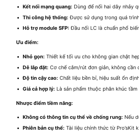
Kết nối mạng quang:
Dùng để nối hai dây nhảy qu
Thi công hệ thống:
Được sử dụng trong quá trình l
Hỗ trợ module SFP:
Đầu nối LC là chuẩn phổ biến
Ưu điểm:
Nhỏ gọn:
Thiết kế tối ưu cho không gian chật hẹp
Dễ lắp đặt:
Cơ chế cắm/rút đơn giản, không cần d
Độ tin cậy cao:
Chất liệu bền bỉ, hiệu suất ổn định
Giá cả hợp lý:
Là sản phẩm thuộc phân khúc tầm t
Nhược điểm tiềm năng:
Không có thông tin cụ thể về chống rung:
Nếu dù
Phiên bản cụ thể:
Tài liệu chính thức từ Pro’sKit