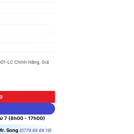
601-LC Chính Hãng, Giá
01-LC số lượng
NG
 7 (8h00 - 17h00)
Mr. Song
(
0779.68.68.19
)