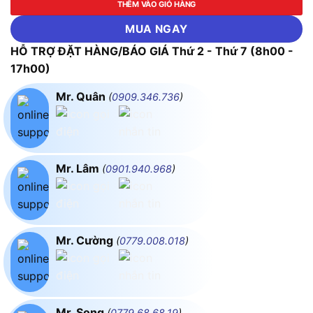
THÊM VÀO GIỎ HÀNG
MUA NGAY
HỖ TRỢ ĐẶT HÀNG/BÁO GIÁ Thứ 2 - Thứ 7 (8h00 -
17h00)
Mr. Quân
(
0909.346.736
)
Mr. Lâm
(
0901.940.968
)
Mr. Cường
(
0779.008.018
)
Mr. Song
(
0779.68.68.19
)