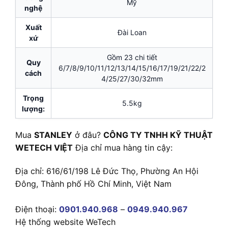
Mỹ
nghệ
Xuất
Đài Loan
xứ
Gồm 23 chi tiết
Quy
6/7/8/9/10/11/12/13/14/15/16/17/19/21/22/2
cách
4/25/27/30/32mm
Trọng
5.5kg
lượng:
Mua
STANLEY
ở đâu?
CÔNG TY TNHH KỸ THUẬT
WETECH VIỆT
Địa chỉ mua hàng tin cậy:
Địa chỉ: 616/61/198 Lê Đức Thọ, Phường An Hội
Đông, Thành phố Hồ Chí Minh, Việt Nam
Điện thoại:
0901.940.968
–
0949.940.967
Hệ thống website WeTech