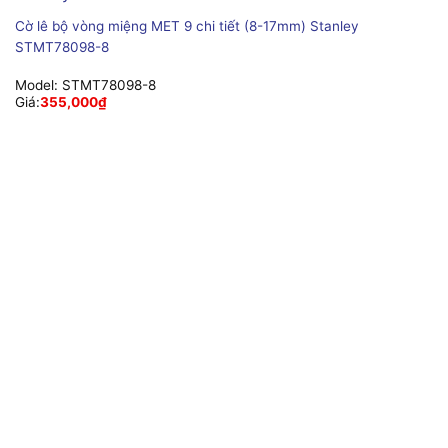
Cờ lê bộ vòng miệng MET 9 chi tiết (8-17mm) Stanley
STMT78098-8
Model:
STMT78098-8
Giá:
355,000
₫