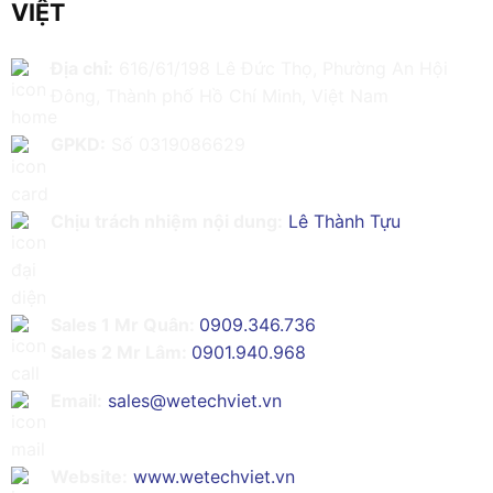
VIỆT
Địa chỉ:
616/61/198 Lê Đức Thọ, Phường An Hội
Đông, Thành phố Hồ Chí Minh, Việt Nam
GPKD:
Số 0319086629
Chịu trách nhiệm nội dung:
Lê Thành Tựu
Sales 1 Mr Quân:
0909.346.736
Sales 2 Mr Lâm:
0901.940.968
Email:
sales@wetechviet.vn
Website:
www.wetechviet.vn