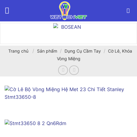
Bỏ
qua
nội
dung
/
/
/
Trang chủ
Sản phẩm
Dụng Cụ Cầm Tay
Cờ Lê, Khóa
Vòng Miệng