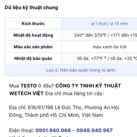
Dữ liệu kỹ thuật chung
Kích thước
ø 1 inch / ø 15 mm
Nhiệt độ hoạt động
340° đến 379°F / +171 đến +1
Màu sắc sản phẩm
màu xanh da trời
Nhiệt độ bảo quản
tối đa. +77°F ¹⁾ / tối đa. +25 °C
Lưu ý: Nên bảo quản trong tủ lạnh.
Mua
TESTO
ở đâu?
CÔNG TY TNHH KỸ THUẬT
WETECH VIỆT
Địa chỉ mua hàng tin cậy:
Địa chỉ: 616/61/198 Lê Đức Thọ, Phường An Hội
Đông, Thành phố Hồ Chí Minh, Việt Nam
Điện thoại:
0901.940.968
–
0949.940.967