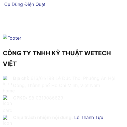
Cụ Dùng Điện
Quạt
CÔNG TY TNHH KỸ THUẬT WETECH
VIỆT
Địa chỉ:
616/61/198 Lê Đức Thọ, Phường An Hội
Đông, Thành phố Hồ Chí Minh, Việt Nam
GPKD:
Số 0319086629
Chịu trách nhiệm nội dung:
Lê Thành Tựu