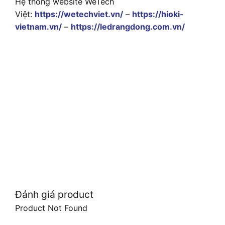
Hệ thống website WeTech
Việt:
https://wetechviet.vn/
–
https://hioki-
vietnam.vn/
–
https://ledrangdong.com.vn/
Đánh giá product
Product Not Found