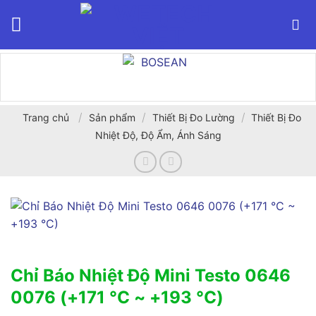
Bỏ
qua
nội
dung
/
/
/
Trang chủ
Sản phẩm
Thiết Bị Đo Lường
Thiết Bị Đo
Nhiệt Độ, Độ Ẩm, Ánh Sáng
Chỉ Báo Nhiệt Độ Mini Testo 0646
0076 (+171 °C ~ +193 °C)