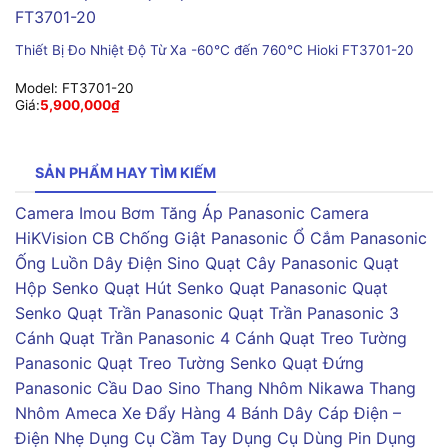
Thiết Bị Đo Nhiệt Độ Từ Xa -60°C đến 760°C Hioki FT3701-20
Model:
FT3701-20
Giá:
5,900,000
₫
SẢN PHẨM HAY TÌM KIẾM
Camera Imou
Bơm Tăng Áp Panasonic
Camera
HiKVision
CB Chống Giật Panasonic
Ổ Cắm Panasonic
Ống Luồn Dây Điện Sino
Quạt Cây Panasonic
Quạt
Hộp Senko
Quạt Hút Senko
Quạt Panasonic
Quạt
Senko
Quạt Trần Panasonic
Quạt Trần Panasonic 3
Cánh
Quạt Trần Panasonic 4 Cánh
Quạt Treo Tường
Panasonic
Quạt Treo Tường Senko
Quạt Đứng
Panasonic
Cầu Dao Sino
Thang Nhôm Nikawa
Thang
Nhôm Ameca
Xe Đẩy Hàng 4 Bánh
Dây Cáp Điện –
Điện Nhẹ
Dụng Cụ Cầm Tay
Dụng Cụ Dùng Pin
Dụng