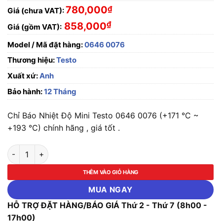
780,000
₫
Giá (chưa VAT):
₫
858,000
Giá (gồm VAT):
Model / Mã đặt hàng:
0646 0076
Thương hiệu:
Testo
Xuất xứ:
Anh
Bảo hành:
12 Tháng
Chỉ Báo Nhiệt Độ Mini Testo 0646 0076 (+171 °C ~
+193 °C) chính hãng , giá tốt .
Chỉ Báo Nhiệt Độ Mini Testo 0646 0076 (+171 °C ~ +193 °C) 
THÊM VÀO GIỎ HÀNG
MUA NGAY
HỖ TRỢ ĐẶT HÀNG/BÁO GIÁ Thứ 2 - Thứ 7 (8h00 -
17h00)