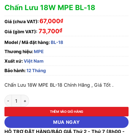
Chấn Lưu 18W MPE BL-18
67,000
₫
Giá (chưa VAT):
₫
73,700
Giá (gồm VAT):
Model / Mã đặt hàng:
BL-18
Thương hiệu:
MPE
Xuất xứ:
Việt Nam
Bảo hành:
12 Tháng
Chấn Lưu 18W MPE BL-18 Chính Hãng , Giá Tốt .
Chấn Lưu 18W MPE BL-18 số lượng
THÊM VÀO GIỎ HÀNG
MUA NGAY
HỖ TRỢ ĐẶT HÀNG/BÁO GIÁ Thứ 2 - Thứ 7 (8h00 -