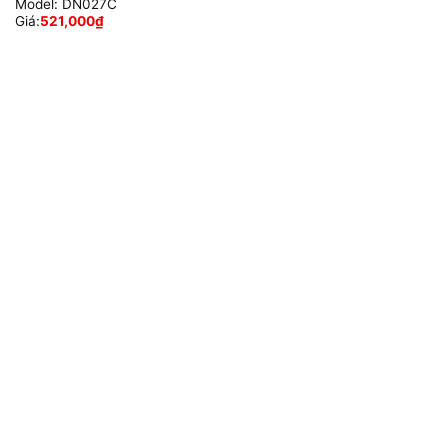
Model:
DN027C
Giá:
521,000
₫