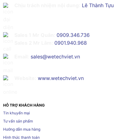
Chịu trách nhiệm nội dung:
Lê Thành Tựu
Sales 1 Mr Quân:
0909.346.736
Sales 2 Mr Lâm:
0901.940.968
Email:
sales@wetechviet.vn
Website:
www.wetechviet.vn
HỖ TRỢ KHÁCH HÀNG
Tin khuyến mại
Tư vấn sản phẩm
Hướng dẫn mua hàng
Hình thức thanh toán