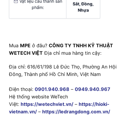
Vật liệu cấu thành sản
Sắt, Đồng,
phẩm:
Nhựa
Mua
MPE
ở đâu?
CÔNG TY TNHH KỸ THUẬT
WETECH VIỆT
Địa chỉ mua hàng tin cậy:
Địa chỉ: 616/61/198 Lê Đức Thọ, Phường An Hội
Đông, Thành phố Hồ Chí Minh, Việt Nam
Điện thoại:
0901.940.968
–
0949.940.967
Hệ thống website WeTech
Việt:
https://wetechviet.vn/
–
https://hioki-
vietnam.vn/
–
https://ledrangdong.com.vn/