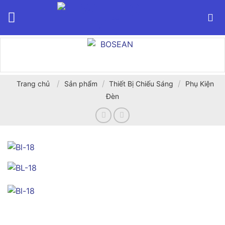
Bỏ
qua
nội
dung
/
/
/
Trang chủ
Sản phẩm
Thiết Bị Chiếu Sáng
Phụ Kiện
Đèn