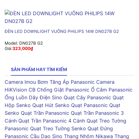
ĐÈN LED DOWNLIGHT VUÔNG PHILIPS 14W DN027B G2
Model:
DN027B G2
Giá:
323,000
₫
SẢN PHẨM HAY TÌM KIẾM
Camera Imou
Bơm Tăng Áp Panasonic
Camera
HiKVision
CB Chống Giật Panasonic
Ổ Cắm Panasonic
Ống Luồn Dây Điện Sino
Quạt Cây Panasonic
Quạt
Hộp Senko
Quạt Hút Senko
Quạt Panasonic
Quạt
Senko
Quạt Trần Panasonic
Quạt Trần Panasonic 3
Cánh
Quạt Trần Panasonic 4 Cánh
Quạt Treo Tường
Panasonic
Quạt Treo Tường Senko
Quạt Đứng
Panasonic
Cầu Dao Sino
Thang Nhôm Nikawa
Thang