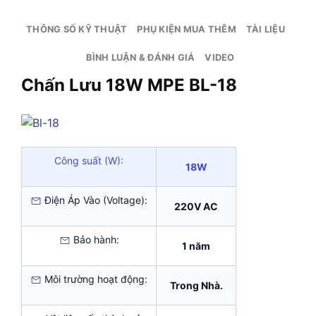
THÔNG SỐ KỸ THUẬT
PHỤ KIỆN MUA THÊM
TÀI LIỆU
BÌNH LUẬN & ĐÁNH GIÁ
VIDEO
Chấn Lưu 18W MPE
BL-18
Công suất (W):
18W
Điện Áp Vào (Voltage):
220V AC
Bảo hành:
1 năm
Môi trường hoạt động:
Trong Nhà.