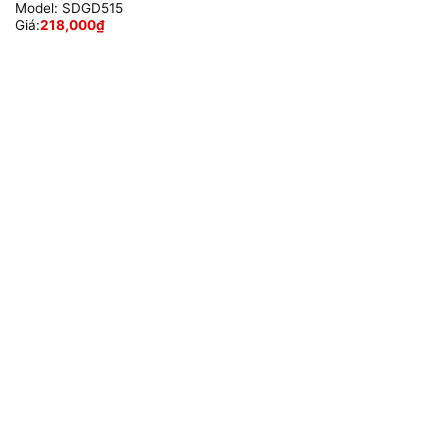
Model:
SDGD515
Giá:
218,000
₫