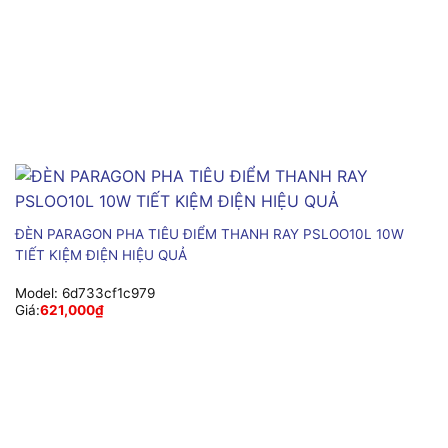
ĐÈN PARAGON PHA TIÊU ĐIỂM THANH RAY PSLOO10L 10W
TIẾT KIỆM ĐIỆN HIỆU QUẢ
Model:
6d733cf1c979
Giá:
621,000
₫