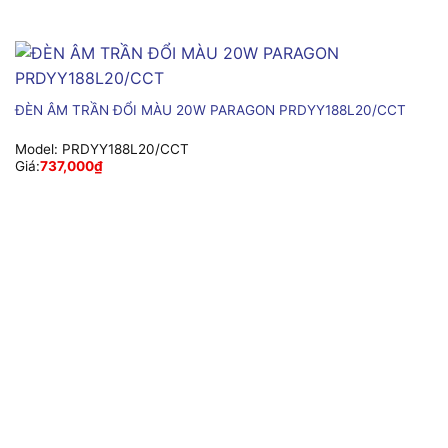
ĐÈN ÂM TRẦN ĐỔI MÀU 20W PARAGON PRDYY188L20/CCT
Model:
PRDYY188L20/CCT
Giá:
737,000
₫