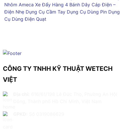
Nhôm Ameca
Xe Đẩy Hàng 4 Bánh
Dây Cáp Điện –
Điện Nhẹ
Dụng Cụ Cầm Tay
Dụng Cụ Dùng Pin
Dụng
Cụ Dùng Điện
Quạt
CÔNG TY TNHH KỸ THUẬT WETECH
VIỆT
Địa chỉ:
616/61/198 Lê Đức Thọ, Phường An Hội
Đông, Thành phố Hồ Chí Minh, Việt Nam
GPKD:
Số 0319086629