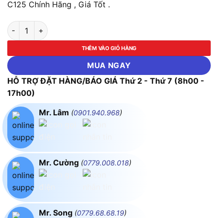
C125 Chính Hãng , Giá Tốt .
Cầu Dao Tự Động MCB 1 Cực, 25A, 6ka MPE MP6-C125 số lượ
THÊM VÀO GIỎ HÀNG
MUA NGAY
HỖ TRỢ ĐẶT HÀNG/BÁO GIÁ Thứ 2 - Thứ 7 (8h00 -
17h00)
Mr. Lâm
(
0901.940.968
)
Mr. Cường
(
0779.008.018
)
Mr. Song
(
0779.68.68.19
)