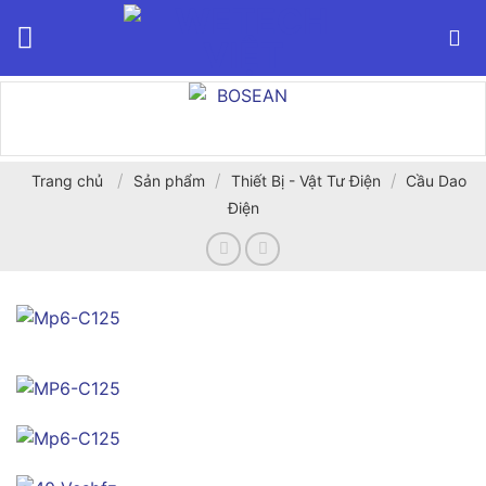
Bỏ
qua
nội
dung
/
/
/
Trang chủ
Sản phẩm
Thiết Bị - Vật Tư Điện
Cầu Dao
Điện