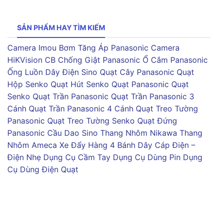
SẢN PHẨM HAY TÌM KIẾM
Camera Imou
Bơm Tăng Áp Panasonic
Camera
HiKVision
CB Chống Giật Panasonic
Ổ Cắm Panasonic
Ống Luồn Dây Điện Sino
Quạt Cây Panasonic
Quạt
Hộp Senko
Quạt Hút Senko
Quạt Panasonic
Quạt
Senko
Quạt Trần Panasonic
Quạt Trần Panasonic 3
Cánh
Quạt Trần Panasonic 4 Cánh
Quạt Treo Tường
Panasonic
Quạt Treo Tường Senko
Quạt Đứng
Panasonic
Cầu Dao Sino
Thang Nhôm Nikawa
Thang
Nhôm Ameca
Xe Đẩy Hàng 4 Bánh
Dây Cáp Điện –
Điện Nhẹ
Dụng Cụ Cầm Tay
Dụng Cụ Dùng Pin
Dụng
Cụ Dùng Điện
Quạt