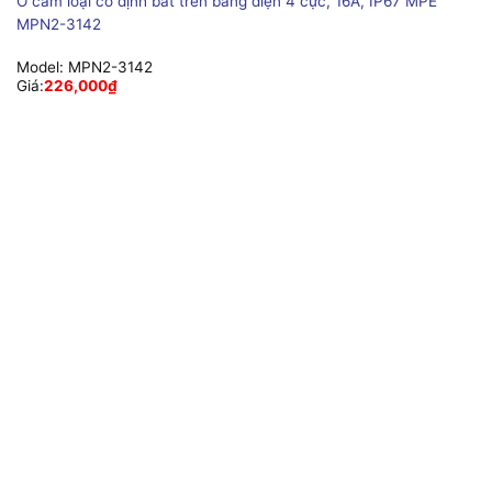
Ổ cắm loại cố định bắt trên bảng điện 4 cực, 16A, IP67 MPE
MPN2-3142
Model:
MPN2-3142
Giá:
226,000
₫