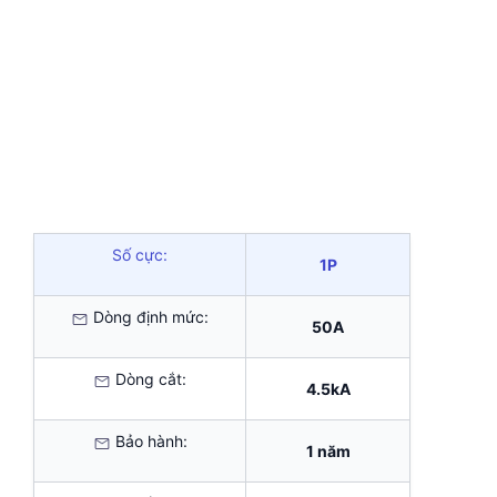
Số cực:
1P
Dòng định mức:
50A
Dòng cắt:
4.5kA
Bảo hành:
1 năm