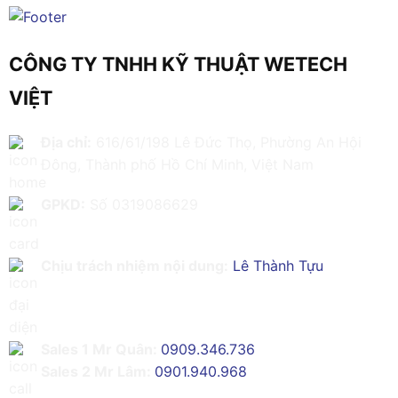
CÔNG TY TNHH KỸ THUẬT WETECH
VIỆT
Địa chỉ:
616/61/198 Lê Đức Thọ, Phường An Hội
Đông, Thành phố Hồ Chí Minh, Việt Nam
GPKD:
Số 0319086629
Chịu trách nhiệm nội dung:
Lê Thành Tựu
Sales 1 Mr Quân:
0909.346.736
Sales 2 Mr Lâm:
0901.940.968