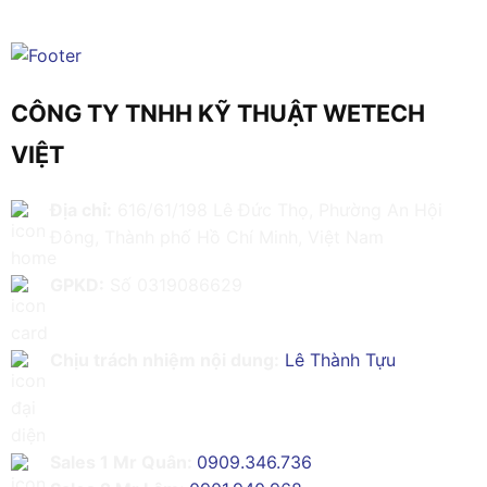
CÔNG TY TNHH KỸ THUẬT WETECH
VIỆT
Địa chỉ:
616/61/198 Lê Đức Thọ, Phường An Hội
Đông, Thành phố Hồ Chí Minh, Việt Nam
GPKD:
Số 0319086629
Chịu trách nhiệm nội dung:
Lê Thành Tựu
Sales 1 Mr Quân:
0909.346.736