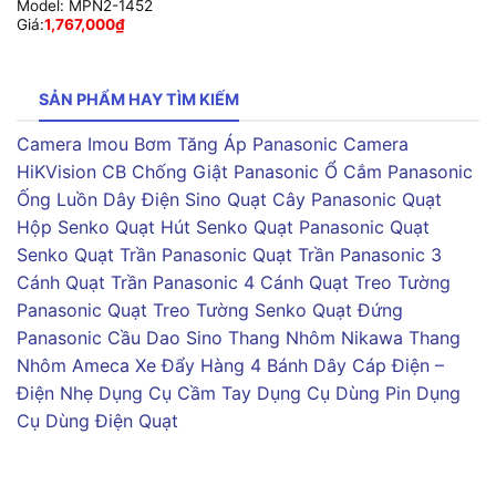
Model:
MPN2-1452
Giá:
1,767,000
₫
SẢN PHẨM HAY TÌM KIẾM
Camera Imou
Bơm Tăng Áp Panasonic
Camera
HiKVision
CB Chống Giật Panasonic
Ổ Cắm Panasonic
Ống Luồn Dây Điện Sino
Quạt Cây Panasonic
Quạt
Hộp Senko
Quạt Hút Senko
Quạt Panasonic
Quạt
Senko
Quạt Trần Panasonic
Quạt Trần Panasonic 3
Cánh
Quạt Trần Panasonic 4 Cánh
Quạt Treo Tường
Panasonic
Quạt Treo Tường Senko
Quạt Đứng
Panasonic
Cầu Dao Sino
Thang Nhôm Nikawa
Thang
Nhôm Ameca
Xe Đẩy Hàng 4 Bánh
Dây Cáp Điện –
Điện Nhẹ
Dụng Cụ Cầm Tay
Dụng Cụ Dùng Pin
Dụng
Cụ Dùng Điện
Quạt