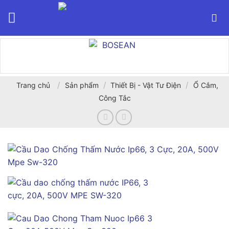
Bỏ
qua
nội
dung
/
/
/
Trang chủ
Sản phẩm
Thiết Bị - Vật Tư Điện
Ổ Cắm,
Công Tắc