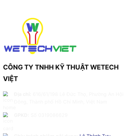
CÔNG TY TNHH KỸ THUẬT WETECH
VIỆT
Địa chỉ:
616/61/198 Lê Đức Thọ, Phường An Hội
Đông, Thành phố Hồ Chí Minh, Việt Nam
GPKD:
Số 0319086629