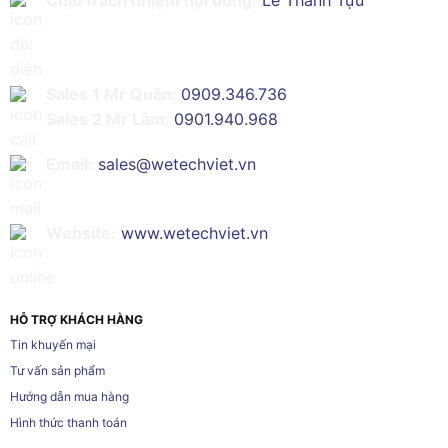
Chịu trách nhiệm nội dung:
Lê Thành Tựu
Sales 1 Mr Quân:
0909.346.736
Sales 2 Mr Lâm:
0901.940.968
Email:
sales@wetechviet.vn
Website:
www.wetechviet.vn
HỖ TRỢ KHÁCH HÀNG
Tin khuyến mại
Tư vấn sản phẩm
Hướng dẫn mua hàng
Hình thức thanh toán