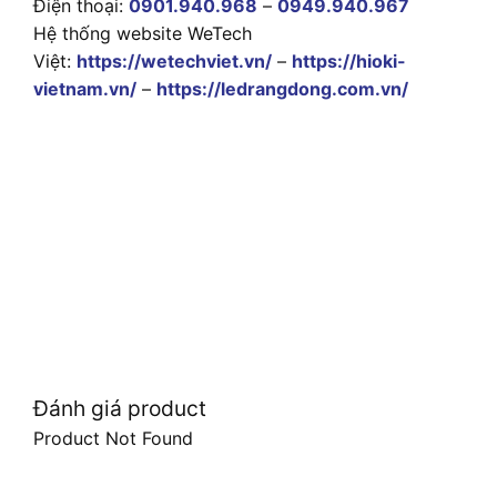
Điện thoại:
0901.940.968
–
0949.940.967
Hệ thống website WeTech
Việt:
https://wetechviet.vn/
–
https://hioki-
vietnam.vn/
–
https://ledrangdong.com.vn/
Đánh giá product
Product Not Found