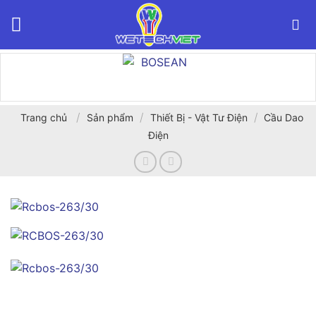
Bỏ
qua
nội
dung
/
/
/
Trang chủ
Sản phẩm
Thiết Bị - Vật Tư Điện
Cầu Dao
Điện