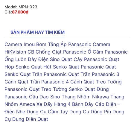
Model:
MPN-023
Giá:
87,000
₫
SẢN PHẨM HAY TÌM KIẾM
Camera Imou
Bơm Tăng Áp Panasonic
Camera
HiKVision
CB Chống Giật Panasonic
Ổ Cắm Panasonic
Ống Luồn Dây Điện Sino
Quạt Cây Panasonic
Quạt
Hộp Senko
Quạt Hút Senko
Quạt Panasonic
Quạt
Senko
Quạt Trần Panasonic
Quạt Trần Panasonic 3
Cánh
Quạt Trần Panasonic 4 Cánh
Quạt Treo Tường
Panasonic
Quạt Treo Tường Senko
Quạt Đứng
Panasonic
Cầu Dao Sino
Thang Nhôm Nikawa
Thang
Nhôm Ameca
Xe Đẩy Hàng 4 Bánh
Dây Cáp Điện –
Điện Nhẹ
Dụng Cụ Cầm Tay
Dụng Cụ Dùng Pin
Dụng
Cụ Dùng Điện
Quạt