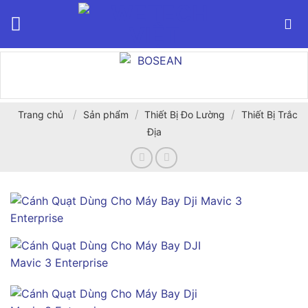
Bỏ
qua
nội
dung
/
/
/
Trang chủ
Sản phẩm
Thiết Bị Đo Lường
Thiết Bị Trắc
Địa