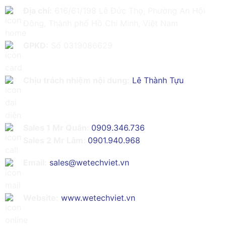
Địa chỉ:
616/61/198 Lê Đức Thọ, Phường An Hội
Đông, Thành phố Hồ Chí Minh, Việt Nam
GPKD:
Số 0319086629
Chịu trách nhiệm nội dung:
Lê Thành Tựu
Sales 1 Mr Quân:
0909.346.736
Sales 2 Mr Lâm:
0901.940.968
Email:
sales@wetechviet.vn
Website:
www.wetechviet.vn