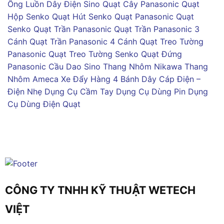
Ống Luồn Dây Điện Sino
Quạt Cây Panasonic
Quạt
Hộp Senko
Quạt Hút Senko
Quạt Panasonic
Quạt
Senko
Quạt Trần Panasonic
Quạt Trần Panasonic 3
Cánh
Quạt Trần Panasonic 4 Cánh
Quạt Treo Tường
Panasonic
Quạt Treo Tường Senko
Quạt Đứng
Panasonic
Cầu Dao Sino
Thang Nhôm Nikawa
Thang
Nhôm Ameca
Xe Đẩy Hàng 4 Bánh
Dây Cáp Điện –
Điện Nhẹ
Dụng Cụ Cầm Tay
Dụng Cụ Dùng Pin
Dụng
Cụ Dùng Điện
Quạt
CÔNG TY TNHH KỸ THUẬT WETECH
VIỆT