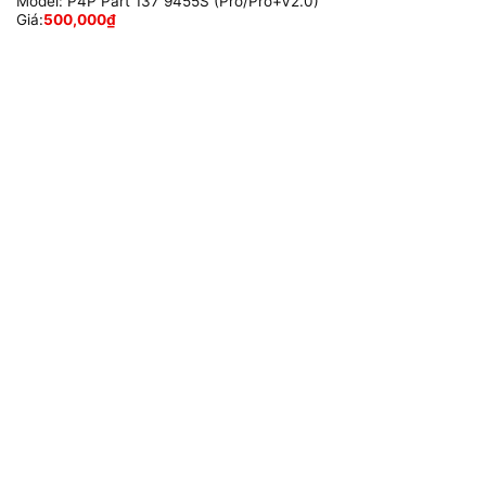
Model:
P4P Part 137 9455S (Pro/Pro+V2.0)
Giá:
500,000
₫