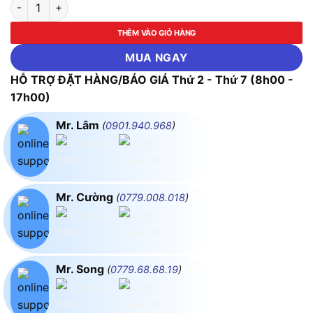
Cánh Quạt Dùng Cho Máy Bay DJI Mavic 3 Enterprise số lượng
THÊM VÀO GIỎ HÀNG
MUA NGAY
HỖ TRỢ ĐẶT HÀNG/BÁO GIÁ Thứ 2 - Thứ 7 (8h00 -
17h00)
Mr. Lâm
(
0901.940.968
)
Mr. Cường
(
0779.008.018
)
Mr. Song
(
0779.68.68.19
)