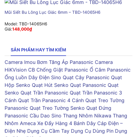
Mũi Siết Bu Lông Lục Giác 6mm – TBD-14065H6
Model:
TBD-14065H6
Giá:
148,000
₫
SẢN PHẨM HAY TÌM KIẾM
Camera Imou
Bơm Tăng Áp Panasonic
Camera
HiKVision
CB Chống Giật Panasonic
Ổ Cắm Panasonic
Ống Luồn Dây Điện Sino
Quạt Cây Panasonic
Quạt
Hộp Senko
Quạt Hút Senko
Quạt Panasonic
Quạt
Senko
Quạt Trần Panasonic
Quạt Trần Panasonic 3
Cánh
Quạt Trần Panasonic 4 Cánh
Quạt Treo Tường
Panasonic
Quạt Treo Tường Senko
Quạt Đứng
Panasonic
Cầu Dao Sino
Thang Nhôm Nikawa
Thang
Nhôm Ameca
Xe Đẩy Hàng 4 Bánh
Dây Cáp Điện –
Điện Nhẹ
Dụng Cụ Cầm Tay
Dụng Cụ Dùng Pin
Dụng