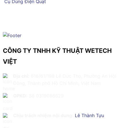
Cụ Dùng Điện
Quạt
CÔNG TY TNHH KỸ THUẬT WETECH
VIỆT
Địa chỉ:
616/61/198 Lê Đức Thọ, Phường An Hội
Đông, Thành phố Hồ Chí Minh, Việt Nam
GPKD:
Số 0319086629
Chịu trách nhiệm nội dung:
Lê Thành Tựu