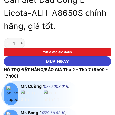
Licota-ALH-A8650S chính
hãng, giá tốt.
Cần Siết Đầu Cong L Licota-ALH-A8650S số lượng
THÊM VÀO GIỎ HÀNG
MUA NGAY
HỖ TRỢ ĐẶT HÀNG/BÁO GIÁ Thứ 2 - Thứ 7 (8h00 -
17h00)
Mr. Cường
(
0779.008.018
)
Mr. Song
(
0779.68.68.19
)