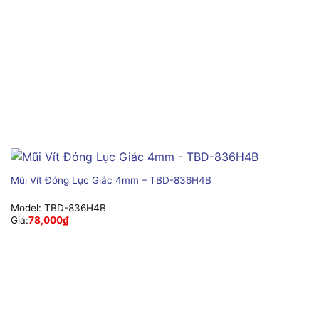
Mũi Vít Đóng Lục Giác 4mm – TBD-836H4B
Model:
TBD-836H4B
Giá:
78,000
₫