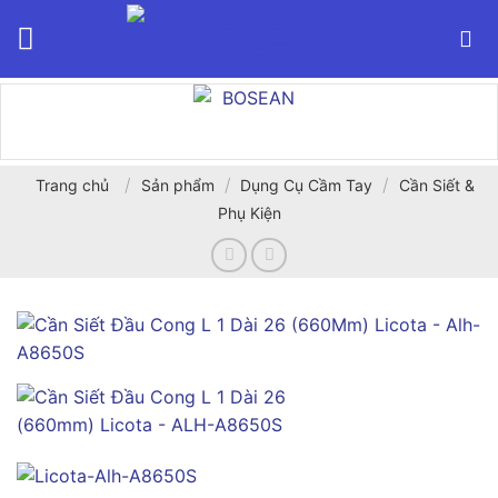
Bỏ
qua
nội
dung
/
/
/
Trang chủ
Sản phẩm
Dụng Cụ Cầm Tay
Cần Siết &
Phụ Kiện