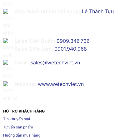
Chịu trách nhiệm nội dung:
Lê Thành Tựu
Sales 1 Mr Quân:
0909.346.736
Sales 2 Mr Lâm:
0901.940.968
Email:
sales@wetechviet.vn
Website:
www.wetechviet.vn
HỖ TRỢ KHÁCH HÀNG
Tin khuyến mại
Tư vấn sản phẩm
Hướng dẫn mua hàng