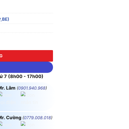
,BE)
ượng
NG
 7 (8h00 - 17h00)
Mr. Lâm
(
0901.940.968
)
Mr. Cường
(
0779.008.018
)