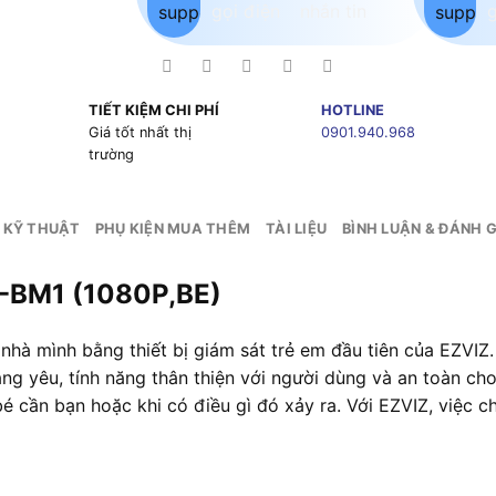
TIẾT KIỆM CHI PHÍ
HOTLINE
g
Giá tốt nhất thị
0901.940.968
trường
 KỸ THUẬT
PHỤ KIỆN MUA THÊM
TÀI LIỆU
BÌNH LUẬN & ĐÁNH G
S-BM1 (1080P,BE)
 nhà mình bằng thiết bị giám sát trẻ em đầu tiên của EZVIZ
áng yêu, tính năng thân thiện với người dùng và an toàn c
bé cần bạn hoặc khi có điều gì đó xảy ra. Với EZVIZ, việc