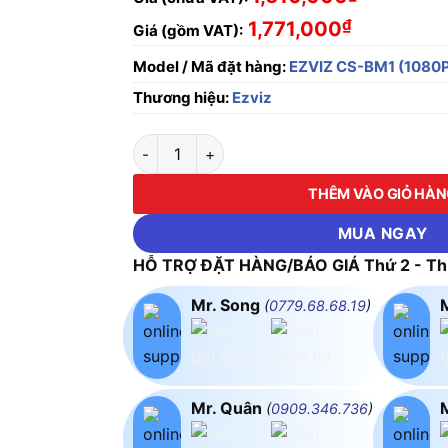
₫
1,771,000
Giá (gồm VAT):
Model / Mã đặt hàng:
EZVIZ CS-BM1 (1080P
Thương hiệu:
Ezviz
Camera WiFi EZVIZ CS-BM1 (1080P,BE) số l
THÊM VÀO GIỎ HÀ
MUA NGAY
HỖ TRỢ ĐẶT HÀNG/BÁO GIÁ Thứ 2 - Thứ
Mr. Song
(
0779.68.68.19
)
Mr. Quân
(
0909.346.736
)