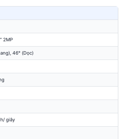
8” 2MP
ang), 46° (Dọc)
ng
h/ giây