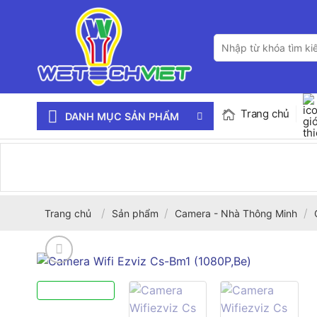
Bỏ
qua
Tìm
nội
kiếm:
dung
Trang chủ
DANH MỤC SẢN PHẨM
/
/
/
Trang chủ
Sản phẩm
Camera - Nhà Thông Minh