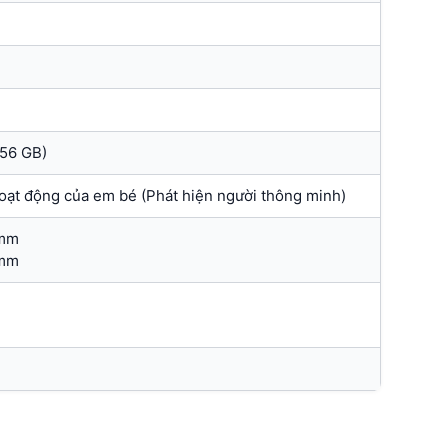
n
256 GB)
 hoạt động của em bé (Phát hiện người thông minh)
 mm
 mm