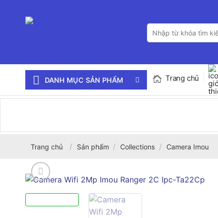
Bỏ
qua
Tìm
nội
kiếm:
dung
Trang chủ
DANH MỤC SẢN PHẨM
/
/
/
Trang chủ
Sản phẩm
Collections
Camera Imou