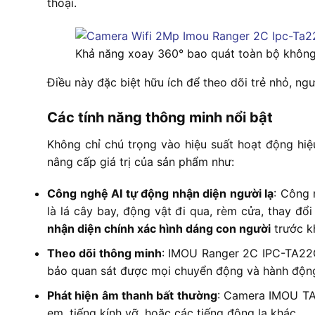
thoại.
Khả năng xoay 360° bao quát toàn bộ không
Điều này đặc biệt hữu ích để theo dõi trẻ nhỏ, ng
Các tính năng thông minh nổi bật
Không chỉ chú trọng vào hiệu suất hoạt động hi
nâng cấp giá trị của sản phẩm như:
Công nghệ AI tự động nhận diện người lạ
: Công 
là lá cây bay, động vật đi qua, rèm cửa, thay đ
nhận diện chính xác hình dáng con người
trước kh
Theo dõi thông minh
: IMOU Ranger 2C IPC-TA22
bảo quan sát được mọi chuyển động và hành động
Phát hiện âm thanh bất thường
: Camera IMOU TA
em, tiếng kính vỡ, hoặc các tiếng động lạ khác.