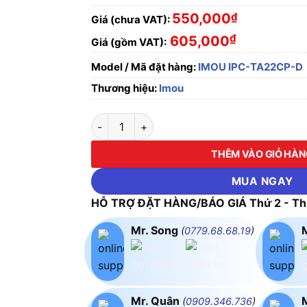
550,000
₫
Giá (chưa VAT):
₫
605,000
Giá (gồm VAT):
Model / Mã đặt hàng:
IMOU IPC-TA22CP-D
Thương hiệu:
Imou
Camera WiFi 2MP IMOU RANGER 2C IPC-TA2
THÊM VÀO GIỎ HÀ
MUA NGAY
HỖ TRỢ ĐẶT HÀNG/BÁO GIÁ Thứ 2 - Thứ
Mr. Song
(
0779.68.68.19
)
Mr. Quân
(
0909.346.736
)