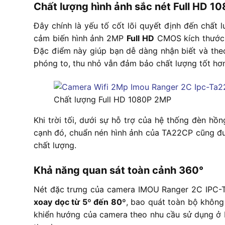
Chất lượng hình ảnh sắc nét Full HD 
Đây chính là yếu tố cốt lõi quyết định đến chấ
cảm biến hình ảnh 2MP
Full HD
CMOS kích thước 1
Đặc điểm này giúp bạn dễ dàng nhận biết và theo 
phóng to, thu nhỏ vẫn đảm bảo chất lượng tốt hơ
Chất lượng Full HD 1080P 2MP
Khi trời tối, dưới sự hỗ trợ của hệ thống đèn h
cạnh đó, chuẩn nén hình ảnh của TA22CP cũng đ
chất lượng.
Khả năng quan sát toàn cảnh 360°
Nét đặc trưng của camera IMOU Ranger 2C IPC-T
xoay dọc từ 5º đến 80º
, bao quát toàn bộ không
khiển hướng của camera theo nhu cầu sử dụng ở bấ