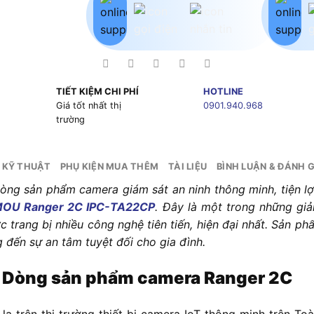
TIẾT KIỆM CHI PHÍ
HOTLINE
g
Giá tốt nhất thị
0901.940.968
trường
 KỸ THUẬT
PHỤ KIỆN MUA THÊM
TÀI LIỆU
BÌNH LUẬN & ĐÁNH G
òng sản phẩm camera giám sát an ninh thông minh, tiện lợi
MOU Ranger 2C IPC-TA22CP
. Đây là một trong những gi
c trang bị nhiều công nghệ tiên tiến, hiện đại nhất. Sản 
 đến sự an tâm tuyệt đối cho gia đình.
à Dòng sản phẩm camera Ranger 2C