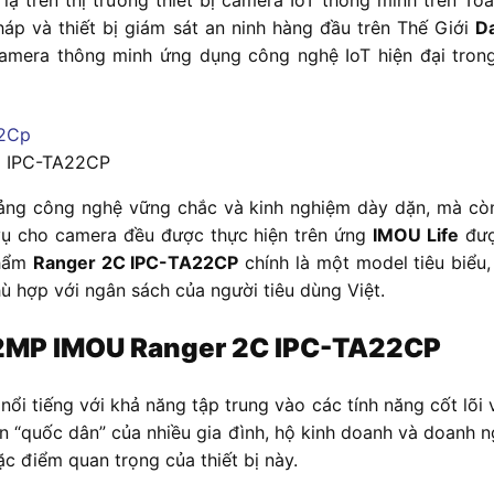
 lạ trên thị trường thiết bị camera IoT thông minh trên 
háp và thiết bị giám sát an ninh hàng đầu trên Thế Giới
D
camera thông minh ứng dụng công nghệ IoT hiện đại tron
C IPC-TA22CP
ảng công nghệ vững chắc và kinh nghiệm dày dặn, mà còn 
m vụ cho camera đều được thực hiện trên ứng
IMOU Life
đượ
phẩm
Ranger 2C IPC-TA22CP
chính là một model tiêu biểu,
ù hợp với ngân sách của người tiêu dùng Việt.
i 2MP IMOU Ranger 2C IPC-TA22CP
nổi tiếng với khả năng tập trung vào các tính năng cốt lõi
n “quốc dân” của nhiều gia đình, hộ kinh doanh và doanh 
đặc điểm quan trọng của thiết bị này.