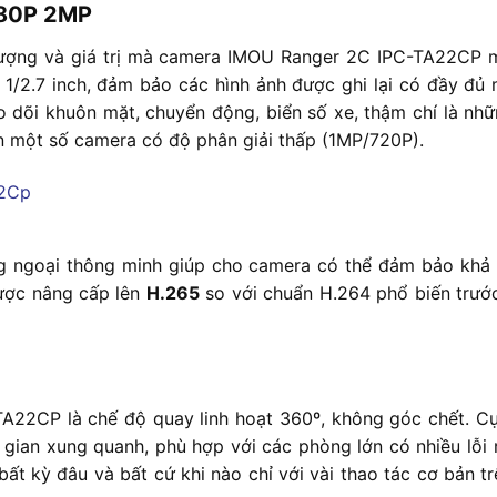
1080P 2MP
t lượng và giá trị mà camera IMOU Ranger 2C IPC-TA22CP 
/2.7 inch, đảm bảo các hình ảnh được ghi lại có đầy đủ mà
dõi khuôn mặt, chuyển động, biển số xe, thậm chí là nhữn
n một số camera có độ phân giải thấp (1MP/720P).
ồng ngoại thông minh giúp cho camera có thể đảm bảo khả
ược nâng cấp lên
H.265
so với chuẩn H.264 phổ biến trước 
A22CP là chế độ quay linh hoạt 360º, không góc chết. Cụ
 gian xung quanh, phù hợp với các phòng lớn có nhiều lỗi
t kỳ đâu và bất cứ khi nào chỉ với vài thao tác cơ bản t