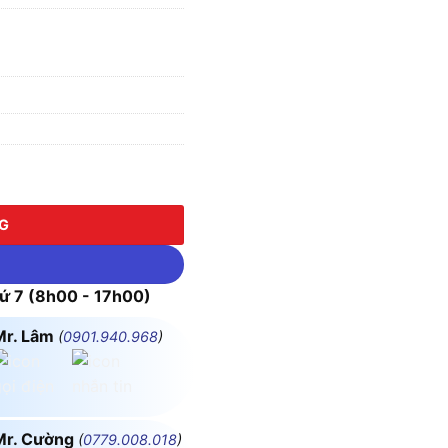
2CP số lượng
NG
 7 (8h00 - 17h00)
Mr. Lâm
(
0901.940.968
)
Mr. Cường
(
0779.008.018
)