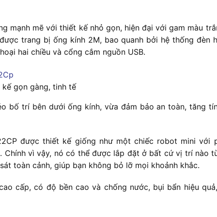
mạnh mẽ với thiết kế nhỏ gọn, hiện đại với gam màu trắng
được trang bị ống kính 2M, bao quanh bởi hệ thống đèn h
thoại hai chiều và cổng cắm nguồn USB.
ế gọn gàng, tinh tế
o bố trí bên dưới ống kính, vừa đảm bảo an toàn, tăng 
CP được thiết kế giống như một chiếc robot mini với 
hính vì vậy, nó có thể được lắp đặt ở bất cứ vị trí nào từ
át toàn cảnh, giúp bạn không bỏ lỡ mọi khoảnh khắc.
ao cấp, có độ bền cao và chống nước, bụi bẩn hiệu quả,