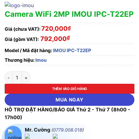
Camera WiFi 2MP IMOU IPC-T22EP
720,000
₫
Giá (chưa VAT):
₫
792,000
Giá (gồm VAT):
Model / Mã đặt hàng:
IMOU IPC-T22EP
Thương hiệu:
Imou
Camera WiFi 2MP IMOU IPC-T22EP số lượng
THÊM VÀO GIỎ HÀNG
MUA NGAY
HỖ TRỢ ĐẶT HÀNG/BÁO GIÁ Thứ 2 - Thứ 7 (8h00 -
17h00)
Mr. Cường
(
0779.008.018
)