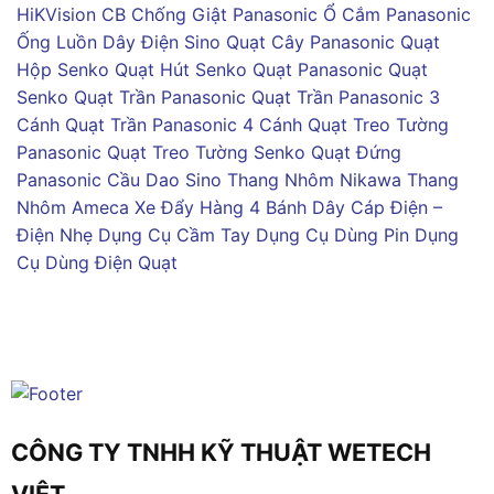
HiKVision
CB Chống Giật Panasonic
Ổ Cắm Panasonic
Ống Luồn Dây Điện Sino
Quạt Cây Panasonic
Quạt
Hộp Senko
Quạt Hút Senko
Quạt Panasonic
Quạt
Senko
Quạt Trần Panasonic
Quạt Trần Panasonic 3
Cánh
Quạt Trần Panasonic 4 Cánh
Quạt Treo Tường
Panasonic
Quạt Treo Tường Senko
Quạt Đứng
Panasonic
Cầu Dao Sino
Thang Nhôm Nikawa
Thang
Nhôm Ameca
Xe Đẩy Hàng 4 Bánh
Dây Cáp Điện –
Điện Nhẹ
Dụng Cụ Cầm Tay
Dụng Cụ Dùng Pin
Dụng
Cụ Dùng Điện
Quạt
CÔNG TY TNHH KỸ THUẬT WETECH
VIỆT