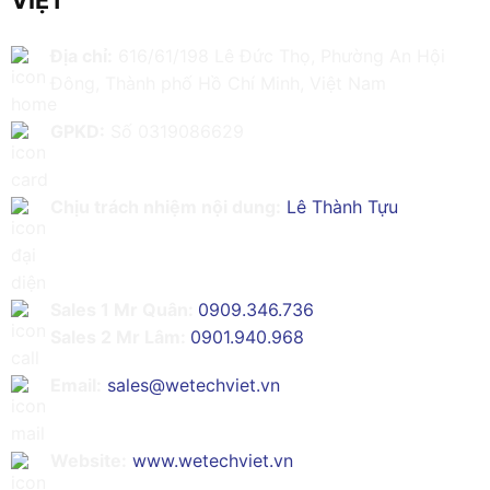
Địa chỉ:
616/61/198 Lê Đức Thọ, Phường An Hội
Đông, Thành phố Hồ Chí Minh, Việt Nam
GPKD:
Số 0319086629
Chịu trách nhiệm nội dung:
Lê Thành Tựu
Sales 1 Mr Quân:
0909.346.736
Sales 2 Mr Lâm:
0901.940.968
Email:
sales@wetechviet.vn
Website:
www.wetechviet.vn