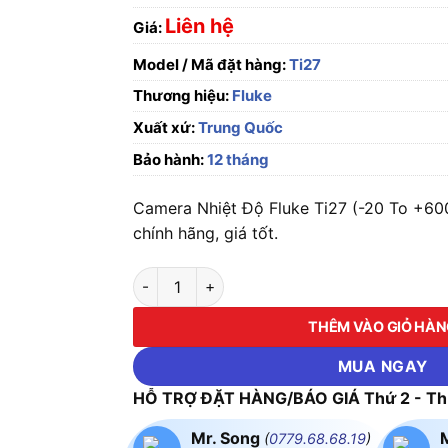
Liên hệ
Giá:
Model / Mã đặt hàng:
Ti27
Thương hiệu:
Fluke
Xuất xứ:
Trung Quốc
Bảo hành:
12 tháng
Camera Nhiệt Độ Fluke Ti27 (-20 To +600
chính hãng, giá tốt.
Camera Nhiệt Độ Fluke Ti27 (-20 To +600°C, 
THÊM VÀO GIỎ HÀ
MUA NGAY
HỖ TRỢ ĐẶT HÀNG/BÁO GIÁ Thứ 2 - Thứ
Mr. Song
(
0779.68.68.19
)