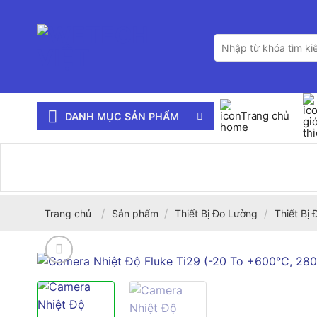
Bỏ
qua
Tìm
nội
kiếm:
dung
Trang chủ
DANH MỤC SẢN PHẨM
/
/
/
Trang chủ
Sản phẩm
Thiết Bị Đo Lường
Thiết Bị