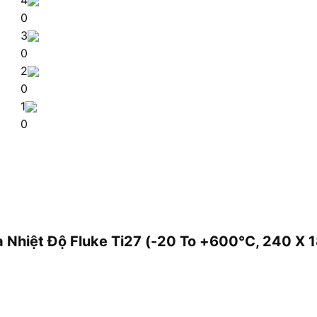
0
3
0
2
0
1
0
 Nhiệt Độ Fluke Ti27 (-20 To +600°C, 240 X 1