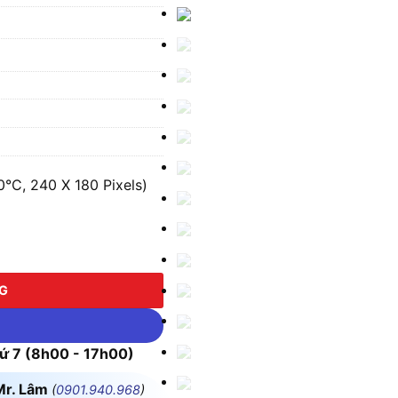
°C, 240 X 180 Pixels)
240 X 180 Pixels) số lượng
NG
 7 (8h00 - 17h00)
Mr. Lâm
(
0901.940.968
)