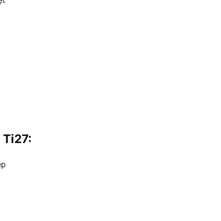
ệt
 Ti27:
ệp