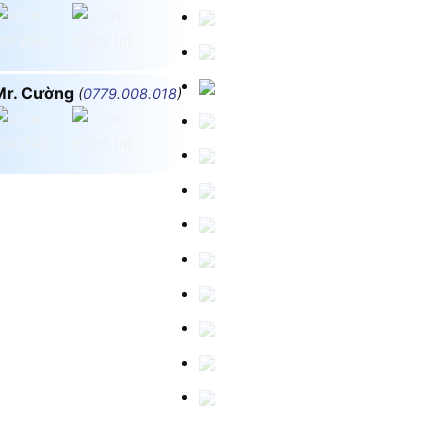
Mr. Cường
(
0779.008.018
)