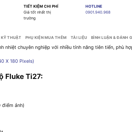
TIẾT KIỆM CHI PHÍ
HOTLINE
g
Giá tốt nhất thị
0901.940.968
trường
 KỸ THUẬT
PHỤ KIỆN MUA THÊM
TÀI LIỆU
BÌNH LUẬN & ĐÁNH G
nh nhiệt chuyên nghiệp với nhiều tính năng tiên tiến, phù
ộ Fluke Ti27:
0 điểm ảnh)