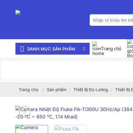
Bỏ
qua
Tìm
nội
kiếm:
dung
Trang chủ
DANH MỤC SẢN PHẨM
/
/
/
Trang chủ
Sản phẩm
Thiết Bị Đo Lường
Thiết Bị