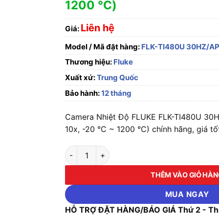
1200 °C)
Liên hệ
Giá:
Model / Mã đặt hàng:
FLK-TI480U 30HZ/A
Thương hiệu:
Fluke
Xuất xứ:
Trung Quốc
Bảo hành:
12 tháng
Camera Nhiệt Độ FLUKE FLK-TI480U 30HZ
10x, -20 °C ~ 1200 °C) chính hãng, giá tố
Camera Nhiệt Độ FLUKE FLK-TI480U 30HZ/AP 
THÊM VÀO GIỎ HÀ
MUA NGAY
HỖ TRỢ ĐẶT HÀNG/BÁO GIÁ Thứ 2 - Thứ