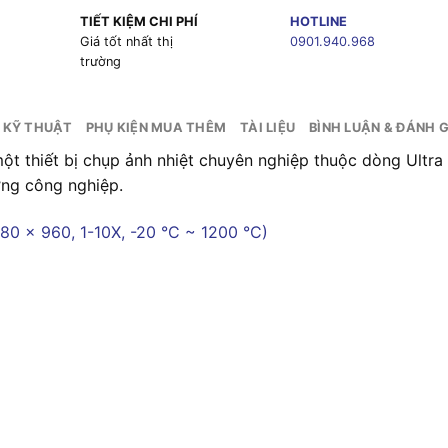
TIẾT KIỆM CHI PHÍ
HOTLINE
g
Giá tốt nhất thị
0901.940.968
trường
 KỸ THUẬT
PHỤ KIỆN MUA THÊM
TÀI LIỆU
BÌNH LUẬN & ĐÁNH G
 thiết bị chụp ảnh nhiệt chuyên nghiệp thuộc dòng Ultra S
ờng công nghiệp.