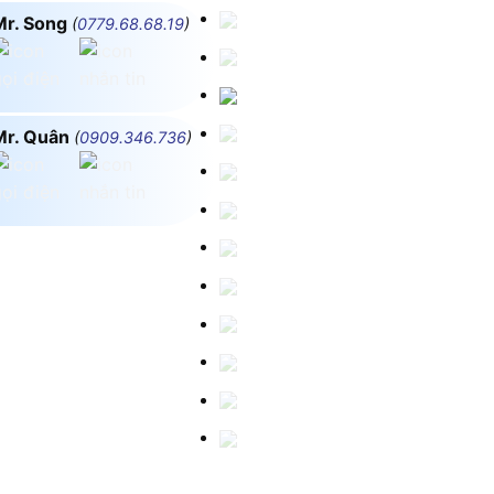
Mr. Song
(
0779.68.68.19
)
Mr. Quân
(
0909.346.736
)