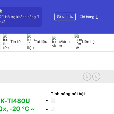
Hỗ trợ khách hàng
Đăng nhập
Giỏ hàng
Tin tức
Tài liệu
Video
Liên hệ
Tính năng nổi bật
LK-TI480U
x, -20 °C ~