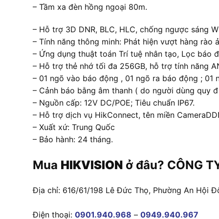
– Tầm xa đèn hồng ngoại 80m.
– Hỗ trợ 3D DNR, BLC, HLC, chống ngược sáng 
– Tính năng thông minh: Phát hiện vượt hàng rào ả
– Ứng dụng thuật toán Trí tuệ nhân tạo, Lọc báo
– Hỗ trợ thẻ nhớ tối đa 256GB, hỗ trợ tính năng A
– 01 ngõ vào báo động , 01 ngõ ra báo động ; 01
– Cảnh báo bằng âm thanh ( do người dùng quy định
– Nguồn cấp: 12V DC/POE; Tiêu chuẩn IP67.
– Hỗ trợ dịch vụ HikConnect, tên miền CameraD
– Xuất xứ: Trung Quốc
– Bảo hành: 24 tháng.
Mua
HIKVISION
ở đâu? CÔNG TY
Địa chỉ: 616/61/198 Lê Đức Thọ, Phường An Hội Đ
Điện thoại:
0901.940.968
–
0949.940.967