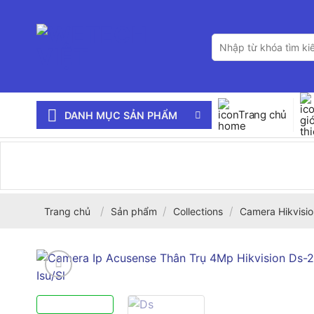
Bỏ
qua
Tìm
nội
kiếm:
dung
Trang chủ
DANH MỤC SẢN PHẨM
/
/
/
Trang chủ
Sản phẩm
Collections
Camera Hikvisio