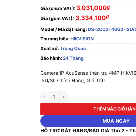
3,031,000
₫
Giá (chưa VAT):
₫
3,334,100
Giá (gồm VAT):
Model / Mã đặt hàng:
DS-2CD2T46G2-ISU/
Thương hiệu:
HIKVISION
Xuất xứ:
Trung Quốc
Bảo hành:
24 Tháng
Camera IP AcuSense thân trụ 4MP HIKV
ISU/SL Chính Hãng, Giá Tốt!
Camera IP AcuSense thân trụ 4MP HIKVISIO
THÊM VÀO GIỎ HÀ
MUA NGAY
HỖ TRỢ ĐẶT HÀNG/BÁO GIÁ Thứ 2 - Thứ