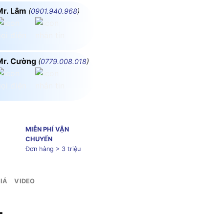
Mr. Lâm
(
0901.940.968
)
Mr. Cường
(
0779.008.018
)
MIỄN PHÍ VẬN
CHUYỂN
Đơn hàng > 3 triệu
IÁ
VIDEO
L