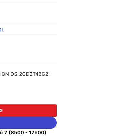
SL
ISION DS-2CD2T46G2-
N DS-2CD2T46G2-ISU/SL số lượng
NG
 7 (8h00 - 17h00)