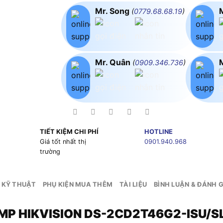
Mr. Song
(
0779.68.68.19
)
Mr. Quân
(
0909.346.736
)
TIẾT KIỆM CHI PHÍ
HOTLINE
g
Giá tốt nhất thị
0901.940.968
trường
 KỸ THUẬT
PHỤ KIỆN MUA THÊM
TÀI LIỆU
BÌNH LUẬN & ĐÁNH G
 4MP HIKVISION DS-2CD2T46G2-ISU/S