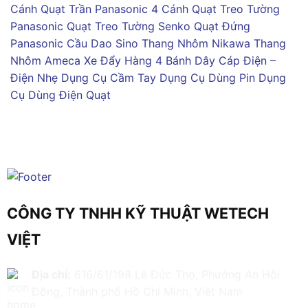
Cánh
Quạt Trần Panasonic 4 Cánh
Quạt Treo Tường
Panasonic
Quạt Treo Tường Senko
Quạt Đứng
Panasonic
Cầu Dao Sino
Thang Nhôm Nikawa
Thang
Nhôm Ameca
Xe Đẩy Hàng 4 Bánh
Dây Cáp Điện –
Điện Nhẹ
Dụng Cụ Cầm Tay
Dụng Cụ Dùng Pin
Dụng
Cụ Dùng Điện
Quạt
CÔNG TY TNHH KỸ THUẬT WETECH
VIỆT
Địa chỉ:
616/61/198 Lê Đức Thọ, Phường An Hội
Đông, Thành phố Hồ Chí Minh, Việt Nam