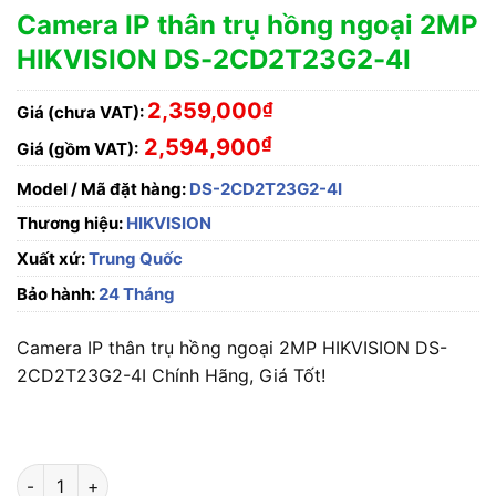
Camera IP thân trụ hồng ngoại 2MP
HIKVISION DS-2CD2T23G2-4I
2,359,000
₫
Giá (chưa VAT):
₫
2,594,900
Giá (gồm VAT):
Model / Mã đặt hàng:
DS-2CD2T23G2-4I
Thương hiệu:
HIKVISION
Xuất xứ:
Trung Quốc
Bảo hành:
24 Tháng
Camera IP thân trụ hồng ngoại 2MP HIKVISION DS-
2CD2T23G2-4I Chính Hãng, Giá Tốt!
Camera IP thân trụ hồng ngoại 2MP HIKVISION DS-2CD2T23G