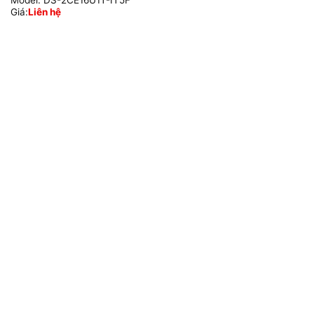
Model:
DS-2CE16U1T-IT5F
Giá:
Liên hệ