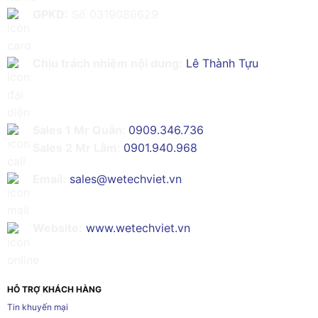
GPKD:
Số 0319086629
Chịu trách nhiệm nội dung:
Lê Thành Tựu
Sales 1 Mr Quân:
0909.346.736
Sales 2 Mr Lâm:
0901.940.968
Email:
sales@wetechviet.vn
Website:
www.wetechviet.vn
HỖ TRỢ KHÁCH HÀNG
Tin khuyến mại