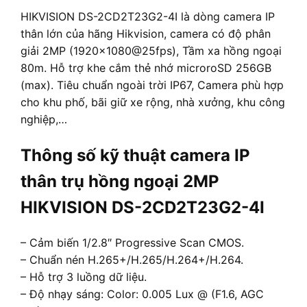
HIKVISION DS-2CD2T23G2-4I là dòng camera IP
thân lớn của hãng Hikvision, camera có độ phân
giải 2MP (1920×1080@25fps), Tầm xa hồng ngoại
80m. Hỗ trợ khe cắm thẻ nhớ microroSD 256GB
(max). Tiêu chuẩn ngoài trời IP67, Camera phù hợp
cho khu phố, bãi giữ xe rộng, nhà xưởng, khu công
nghiệp,…
Thông số kỹ thuật camera IP
thân trụ hồng ngoại 2MP
HIKVISION DS-2CD2T23G2-4I
– Cảm biến 1/2.8″ Progressive Scan CMOS.
– Chuẩn nén H.265+/H.265/H.264+/H.264.
– Hỗ trợ 3 luồng dữ liệu.
– Độ nhạy sáng: Color: 0.005 Lux @ (F1.6, AGC