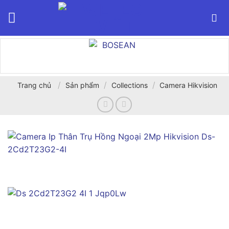
Bỏ
qua
nội
dung
/
/
/
Trang chủ
Sản phẩm
Collections
Camera Hikvision