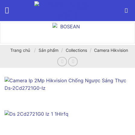
Bỏ
qua
nội
dung
/
/
/
Trang chủ
Sản phẩm
Collections
Camera Hikvision