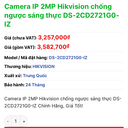
Camera IP 2MP Hikvision chống
ngược sáng thực DS-2CD2721G0-
IZ
3,257,000
₫
Giá (chưa VAT):
₫
3,582,700
Giá (gồm VAT):
Model / Mã đặt hàng:
DS-2CD2721G0-IZ
Thương hiệu:
HIKVISION
Xuất xứ:
Trung Quốc
Bảo hành:
24 Tháng
Camera IP 2MP Hikvision chống ngược sáng thực DS-
2CD2721G0-IZ Chính Hãng, Giá Tốt!
Camera IP 2MP Hikvision chống ngược sáng thực DS-2CD2721