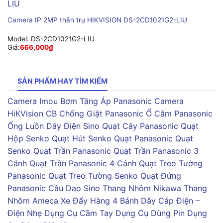
Camera IP 2MP thân trụ HIKVISION DS-2CD1021G2-LIU
Model:
DS-2CD1021G2-LIU
Giá:
666,000
₫
SẢN PHẨM HAY TÌM KIẾM
Camera Imou
Bơm Tăng Áp Panasonic
Camera
HiKVision
CB Chống Giật Panasonic
Ổ Cắm Panasonic
Ống Luồn Dây Điện Sino
Quạt Cây Panasonic
Quạt
Hộp Senko
Quạt Hút Senko
Quạt Panasonic
Quạt
Senko
Quạt Trần Panasonic
Quạt Trần Panasonic 3
Cánh
Quạt Trần Panasonic 4 Cánh
Quạt Treo Tường
Panasonic
Quạt Treo Tường Senko
Quạt Đứng
Panasonic
Cầu Dao Sino
Thang Nhôm Nikawa
Thang
Nhôm Ameca
Xe Đẩy Hàng 4 Bánh
Dây Cáp Điện –
Điện Nhẹ
Dụng Cụ Cầm Tay
Dụng Cụ Dùng Pin
Dụng