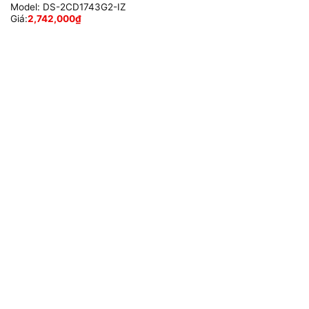
Model:
DS-2CD1743G2-IZ
Giá:
2,742,000
₫