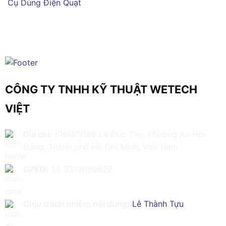
Cụ Dùng Điện
Quạt
CÔNG TY TNHH KỸ THUẬT WETECH
VIỆT
Địa chỉ:
616/61/198 Lê Đức Thọ, Phường An Hội
Đông, Thành phố Hồ Chí Minh, Việt Nam
GPKD:
Số 0319086629
Chịu trách nhiệm nội dung:
Lê Thành Tựu