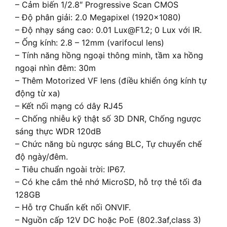
– Cảm biến 1/2.8″ Progressive Scan CMOS
– Độ phân giải: 2.0 Megapixel (1920×1080)
– Độ nhạy sáng cao: 0.01 Lux@F1.2; 0 Lux với IR.
– Ống kính: 2.8 – 12mm (varifocul lens)
– Tính năng hồng ngoại thông minh, tầm xa hồng
ngoại nhìn đêm: 30m
– Thêm Motorized VF lens (điều khiển óng kính tự
động từ xa)
– Kết nối mạng có dây RJ45
– Chống nhiễu kỹ thật số 3D DNR, Chống ngược
sáng thực WDR 120dB
– Chức năng bù ngược sáng BLC, Tự chuyển chế
độ ngày/đêm.
– Tiêu chuẩn ngoài trời: IP67.
– Có khe cắm thẻ nhớ MicroSD, hỗ trợ thẻ tối đa
128GB
– Hỗ trợ Chuẩn kết nối ONVIF.
– Nguồn cấp 12V DC hoặc PoE (802.3af,class 3)