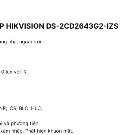
4MP HIKVISION DS-2CD2643G2-IZS
ng nhà, ngoài trời.
 lux với IR.
R; ICR; BLC; HLC.
i và phương tiện.
n xâm nhập. Phát hiện khuôn mặt.