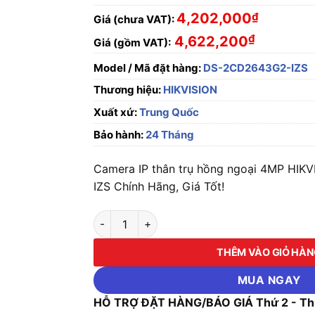
4,202,000
₫
Giá (chưa VAT):
₫
4,622,200
Giá (gồm VAT):
Model / Mã đặt hàng:
DS-2CD2643G2-IZS
Thương hiệu:
HIKVISION
Xuất xứ:
Trung Quốc
Bảo hành:
24 Tháng
Camera IP thân trụ hồng ngoại 4MP H
IZS Chính Hãng, Giá Tốt!
Camera IP thân trụ hồng ngoại 4MP HIKVI
THÊM VÀO GIỎ HÀ
MUA NGAY
HỖ TRỢ ĐẶT HÀNG/BÁO GIÁ Thứ 2 - Thứ