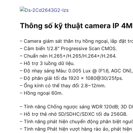
Thông số kỹ thuật camera IP 
– Camera giám sát thân trụ hồng ngoại, lắp đặt tro
– Cảm biến 1/2.8″ Progressive Scan CMOS.
– Chuẩn nén H.265+/H.265/H.264+/H.264.
– Hỗ trợ 3 luồng dữ liệu.
– Độ nhạy sáng Màu: 0.005 Lux @ (F1.6, AGC ON), 0
– Độ phân giải tối đa 1920 × 1080@30/25fps.
– Ống kính có thể thay đổi 2.8~12mm.
– Hồng ngoại 60m.
– Tính năng Chống ngược sáng WDR 120dB; 3D DN
– Hỗ trợ thẻ nhớ SD/SDHC/SDXC tối đa 256GB.
– Tính năng phát hiện chuyển động phân biệt ngườ
– Tính năng Phát hiện vượt hàng rào ảo, phát hiệ