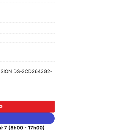
IKVISION DS-2CD2643G2-
SION DS-2CD2643G2-IZS số lượng
NG
 7 (8h00 - 17h00)