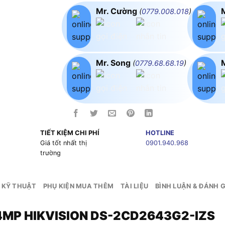
Mr. Cường
(
0779.008.018
)
Mr. Song
(
0779.68.68.19
)
TIẾT KIỆM CHI PHÍ
HOTLINE
g
Giá tốt nhất thị
0901.940.968
trường
 KỸ THUẬT
PHỤ KIỆN MUA THÊM
TÀI LIỆU
BÌNH LUẬN & ĐÁNH G
̣i 4MP HIKVISION DS-2CD2643G2-IZS