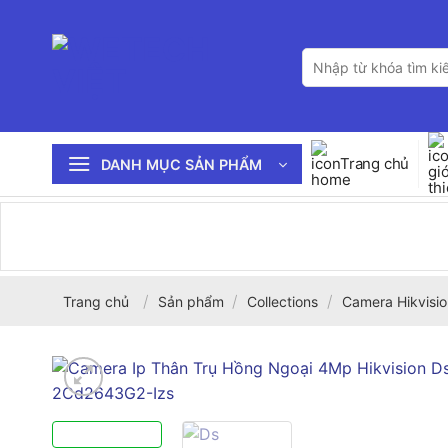
Bỏ
qua
Tìm
nội
kiếm:
dung
Trang chủ
DANH MỤC SẢN PHẨM
/
/
/
Trang chủ
Sản phẩm
Collections
Camera Hikvisio