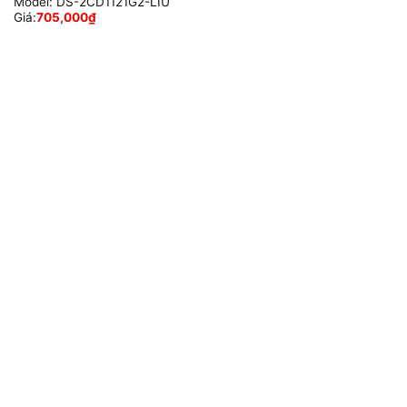
Model:
DS-2CD1121G2-LIU
Giá:
705,000
₫