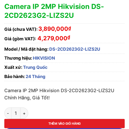
Camera IP 2MP Hikvision DS-
2CD2623G2-LIZS2U
3,890,000
₫
Giá (chưa VAT):
₫
4,279,000
Giá (gồm VAT):
Model / Mã đặt hàng:
DS-2CD2623G2-LIZS2U
Thương hiệu:
HIKVISION
Xuất xứ:
Trung Quốc
Bảo hành:
24 Tháng
Camera IP 2MP Hikvision DS-2CD2623G2-LIZS2U
Chính Hãng, Giá Tốt!
Camera IP 2MP Hikvision DS-2CD2623G2-LIZS2U số lượng
THÊM VÀO GIỎ HÀNG