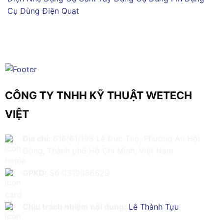
Cụ Dùng Điện
Quạt
CÔNG TY TNHH KỸ THUẬT WETECH
VIỆT
Địa chỉ:
616/61/198 Lê Đức Thọ, Phường An Hội
Đông, Thành phố Hồ Chí Minh, Việt Nam
GPKD:
Số 0319086629
Chịu trách nhiệm nội dung:
Lê Thành Tựu