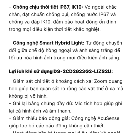
–
Chống chịu thời tiết IP67, IK10:
Vỏ ngoài chắc
chắn, đạt chuẩn chống bụi, chống nước IP67 và
chống va đập IK10, đảm bảo hoạt động ổn định
trong mọi điều kiện thời tiết khắc nghiệt.
–
Công nghệ Smart Hybrid Light:
Tự động chuyển
đổi giữa chế độ hồng ngoại và ánh sáng trắng để
tối ưu hóa hình ảnh trong mọi điều kiện ánh sáng.
Lợi ích khi sử dụng DS-2CD2623G2-LIZS2U:
– Giám sát chi tiết ở khoảng cách xa: Zoom quang
học giúp bạn quan sát rõ ràng các vật thể ở xa mà
không bị vỡ hình.
– Ghi lại bằng chứng đầy đủ: Mic tích hợp giúp ghi
lại cả hình ảnh và âm thanh.
– Giảm thiểu báo động giả: Công nghệ AcuSense
giúp lọc bỏ các báo động không cần thiết.
– Hoạt động bền bỉ trong mọi điều kiện: Vỏ ngoài