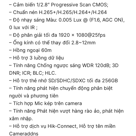
– Cảm biến 1/2.8″ Progressive Scan CMOS;
– Chuẩn nén H.265+/H.265/H.264+/H.264
– Độ nhạy sáng Màu: 0.005 Lux @ (F1.6, AGC ON),
0 lux với IR ;
– Độ phân giải tối đa 1920 × 1080@25fps
– Ống kính có thể thay đổi 2.8~12mm
– Hồng ngoại 60m
– Hỗ trợ 3 luồng dữ liệu
– Tính năng Chống ngược sáng WDR 120dB; 3D
DNR; ICR; BLC; HLC.
– Hỗ trợ thẻ nhớ SD/SDHC/SDXC tối đa 256GB
– Tính năng phát hiện chuyển động phân biệt
người và phương tiên
– Tích hợp Mic kép trên camera
– Tính năng Phát hiện vượt hàng rào ảo, phát hiện
xâm nhập.
– Hỗ trợ dịch vụ Hik-Connect, Hỗ trợ tên miền
Cameraddns