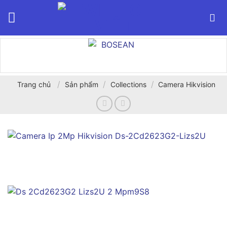
Bỏ
qua
nội
dung
/
/
/
Trang chủ
Sản phẩm
Collections
Camera Hikvision