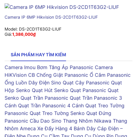
Camera IP 6MP Hikvision DS-2CD1T63G2-LIUF
Model:
DS-2CD1T63G2-LIUF
Giá:
1,386,000
₫
SẢN PHẨM HAY TÌM KIẾM
Camera Imou
Bơm Tăng Áp Panasonic
Camera
HiKVision
CB Chống Giật Panasonic
Ổ Cắm Panasonic
Ống Luồn Dây Điện Sino
Quạt Cây Panasonic
Quạt
Hộp Senko
Quạt Hút Senko
Quạt Panasonic
Quạt
Senko
Quạt Trần Panasonic
Quạt Trần Panasonic 3
Cánh
Quạt Trần Panasonic 4 Cánh
Quạt Treo Tường
Panasonic
Quạt Treo Tường Senko
Quạt Đứng
Panasonic
Cầu Dao Sino
Thang Nhôm Nikawa
Thang
Nhôm Ameca
Xe Đẩy Hàng 4 Bánh
Dây Cáp Điện –
Điện Nhẹ
Dụng Cụ Cầm Tay
Dụng Cụ Dùng Pin
Dụng