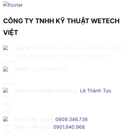
CÔNG TY TNHH KỸ THUẬT WETECH
VIỆT
Địa chỉ:
616/61/198 Lê Đức Thọ, Phường An Hội
Đông, Thành phố Hồ Chí Minh, Việt Nam
GPKD:
Số 0319086629
Chịu trách nhiệm nội dung:
Lê Thành Tựu
Sales 1 Mr Quân:
0909.346.736
Sales 2 Mr Lâm:
0901.940.968