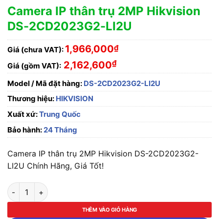
Camera IP thân trụ 2MP Hikvision
DS-2CD2023G2-LI2U
1,966,000
₫
Giá (chưa VAT):
₫
2,162,600
Giá (gồm VAT):
Model / Mã đặt hàng:
DS-2CD2023G2-LI2U
Thương hiệu:
HIKVISION
Xuất xứ:
Trung Quốc
Bảo hành:
24 Tháng
Camera IP thân trụ 2MP Hikvision DS-2CD2023G2-
LI2U Chính Hãng, Giá Tốt!
Camera IP thân trụ 2MP Hikvision DS-2CD2023G2-LI2U số lư
THÊM VÀO GIỎ HÀNG