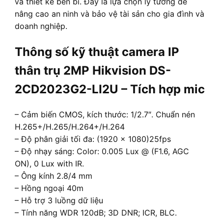
và thiết kế bền bỉ. Đây là lựa chọn lý tưởng để
nâng cao an ninh và bảo vệ tài sản cho gia đình và
doanh nghiệp.
Thông số kỹ thuật camera IP
thân trụ 2MP Hikvision DS-
2CD2023G2-LI2U – Tích hợp mic
– Cảm biến CMOS, kích thước: 1/2.7″. Chuẩn nén
H.265+/H.265/H.264+/H.264
– Độ phân giải tối đa: (1920 × 1080)25fps
– Độ nhạy sáng: Color: 0.005 Lux @ (F1.6, AGC
ON), 0 Lux with IR.
– Ông kính 2.8/4 mm
– Hồng ngoại 40m
– Hỗ trợ 3 luồng dữ liệu
– Tính năng WDR 120dB; 3D DNR; ICR, BLC.