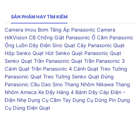
SẢN PHẨM HAY TÌM KIẾM
Camera Imou
Bơm Tăng Áp Panasonic
Camera
HiKVision
CB Chống Giật Panasonic
Ổ Cắm Panasonic
Ống Luồn Dây Điện Sino
Quạt Cây Panasonic
Quạt
Hộp Senko
Quạt Hút Senko
Quạt Panasonic
Quạt
Senko
Quạt Trần Panasonic
Quạt Trần Panasonic 3
Cánh
Quạt Trần Panasonic 4 Cánh
Quạt Treo Tường
Panasonic
Quạt Treo Tường Senko
Quạt Đứng
Panasonic
Cầu Dao Sino
Thang Nhôm Nikawa
Thang
Nhôm Ameca
Xe Đẩy Hàng 4 Bánh
Dây Cáp Điện –
Điện Nhẹ
Dụng Cụ Cầm Tay
Dụng Cụ Dùng Pin
Dụng
Cụ Dùng Điện
Quạt