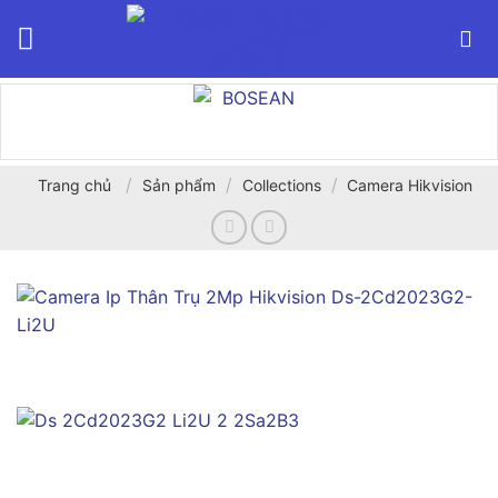
Bỏ
qua
nội
dung
/
/
/
Trang chủ
Sản phẩm
Collections
Camera Hikvision