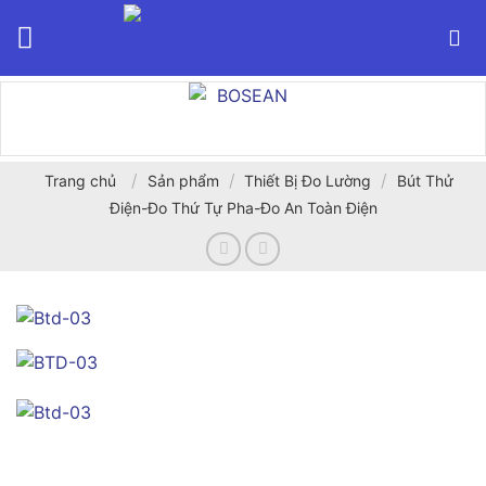
Bỏ
qua
nội
dung
/
/
/
Trang chủ
Sản phẩm
Thiết Bị Đo Lường
Bút Thử
Điện-Đo Thứ Tự Pha-Đo An Toàn Điện