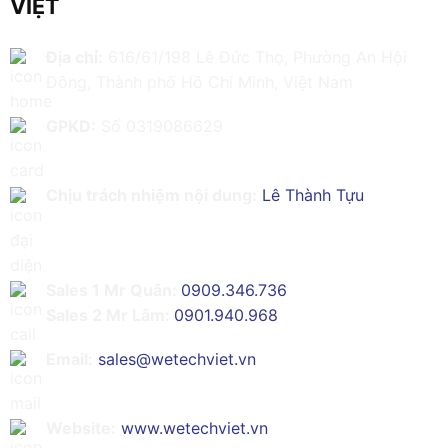
VIỆT
Địa chỉ:
616/61/198 Lê Đức Thọ, Phường An Hội
Đông, Thành phố Hồ Chí Minh, Việt Nam
GPKD:
Số 0319086629
Chịu trách nhiệm nội dung:
Lê Thành Tựu
Sales 1 Mr Quân:
0909.346.736
Sales 2 Mr Lâm:
0901.940.968
Email:
sales@wetechviet.vn
Website:
www.wetechviet.vn