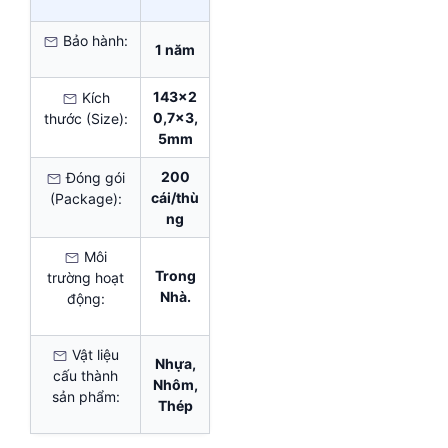
Bảo hành:
1 năm
143×2
Kích
0,7×3,
thước (Size):
5mm
200
Đóng gói
cái/thù
(Package):
ng
Môi
Trong
trường hoạt
Nhà.
động:
Vật liệu
Nhựa,
cấu thành
Nhôm,
sản phẩm:
Thép