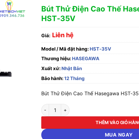
Bút Thử Điện Cao Thế Ha
HST‑35V
Liên hệ
Giá:
Model / Mã đặt hàng:
HST‑35V
Thương hiệu:
HASEGAWA
Xuất xứ:
Nhật Bản
Bảo hành:
12 Tháng
Bút Thử Điện Cao Thế Hasegawa HST‑35V
Bút Thử Điện Cao Thế Hasegawa HST‑35V số
THÊM VÀO GIỎ HÀ
MUA NGAY