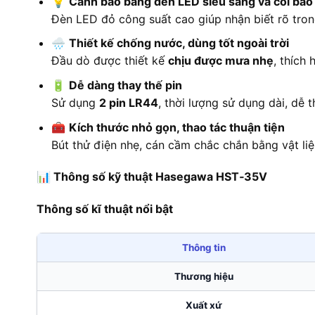
💡
Cảnh báo bằng đèn LED siêu sáng và còi báo
Đèn LED đỏ công suất cao giúp nhận biết rõ tro
🌧
Thiết kế chống nước, dùng tốt ngoài trời
Đầu dò được thiết kế
chịu được mưa nhẹ
, thích 
🔋
Dễ dàng thay thế pin
Sử dụng
2 pin LR44
, thời lượng sử dụng dài, dễ
🧰
Kích thước nhỏ gọn, thao tác thuận tiện
Bút thử điện nhẹ, cán cầm chắc chắn bằng vật li
📊
Thông số kỹ thuật Hasegawa HST‑35V
Thông số kĩ thuật nổi bật
Thông tin
Thương hiệu
Xuất xứ