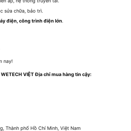
ến áp, hệ thống truyền tải.
c sửa chữa, bảo trì.
áy điện, công trình điện lớn
.
!
m nay!
TECH VIỆT Địa chỉ mua hàng tin cậy:
ng, Thành phố Hồ Chí Minh, Việt Nam