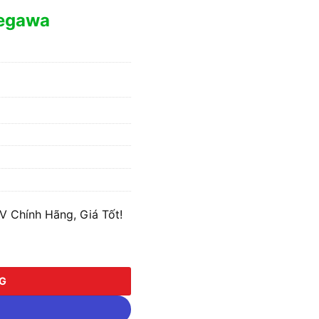
segawa
 Chính Hãng, Giá Tốt!
 lượng
NG