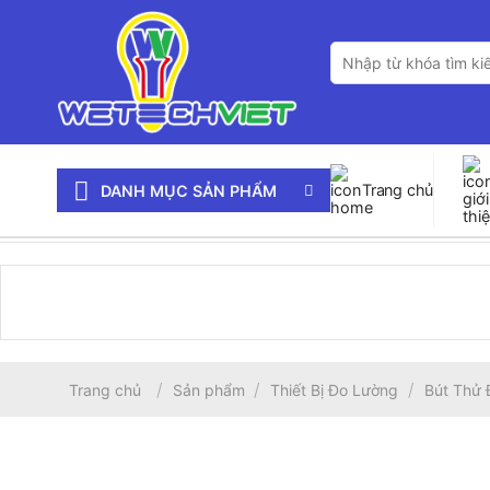
Bỏ
qua
Tìm
nội
kiếm:
dung
Trang chủ
DANH MỤC SẢN PHẨM
/
/
/
Trang chủ
Sản phẩm
Thiết Bị Đo Lường
Bút Thử 