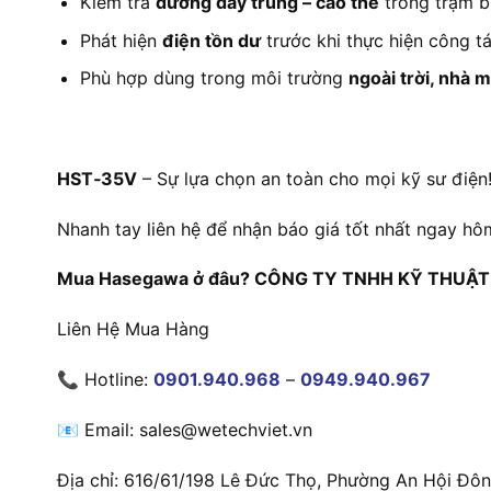
Kiểm tra
đường dây trung – cao thế
trong trạm bi
Phát hiện
điện tồn dư
trước khi thực hiện công tá
Phù hợp dùng trong môi trường
ngoài trời, nhà m
HST‑35V
– Sự lựa chọn an toàn cho mọi kỹ sư điện
Nhanh tay liên hệ để nhận báo giá tốt nhất ngay hô
Mua Hasegawa ở đâu? CÔNG TY TNHH KỸ THUẬT WE
Liên Hệ Mua Hàng
📞 Hotline:
0901.940.968
–
0949.940.967
📧 Email: sales@wetechviet.vn
Địa chỉ: 616/61/198 Lê Đức Thọ, Phường An Hội Đô