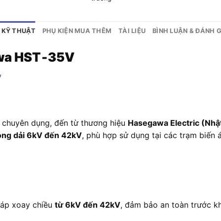
 KỸ THUẬT
PHỤ KIỆN MUA THÊM
TÀI LIỆU
BÌNH LUẬN & ĐÁNH G
awa HST‑35V
hế chuyên dụng, đến từ thương hiệu
Hasegawa Electric (Nhậ
rong dải 6kV đến 42kV
, phù hợp sử dụng tại các trạm biến 
 áp xoay chiều
từ 6kV đến 42kV
, đảm bảo an toàn trước khi