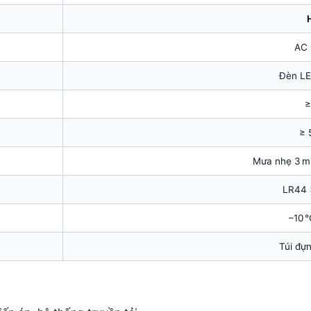
AC 
Đèn LE
≥
≥ 
Mưa nhẹ 3 m
LR44 ×
–10 
Túi đự