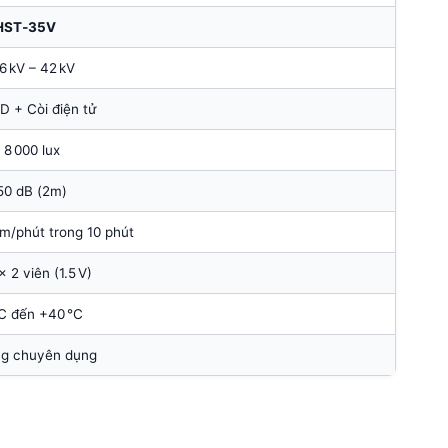
HST‑35V
6 kV – 42 kV
D + Còi điện tử
 8 000 lux
50 dB (2m)
m/phút trong 10 phút
 2 viên (1.5 V)
°C đến +40 °C
ng chuyên dụng