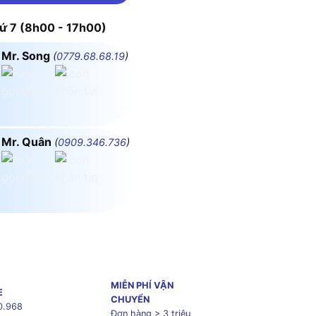
 7 (8h00 - 17h00)
Mr. Song
(
0779.68.68.19
)
Mr. Quân
(
0909.346.736
)
MIỄN PHÍ VẬN
E
CHUYỂN
0.968
Đơn hàng > 3 triệu