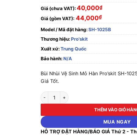
40,000
₫
Giá (chưa VAT):
₫
44,000
Giá (gồm VAT):
Model / Mã đặt hàng:
SH-1025B
Thương hiệu:
Pro'skit
Xuất xứ:
Trung Quốc
Bảo hành:
N/A
Bùi Nhùi Vệ Sinh Mỏ Hàn Pro’skit SH-1025
Giá Tốt.
Bùi Nhùi Vệ Sinh Mỏ Hàn Pro'skit SH-1025B (1
THÊM VÀO GIỎ HÀ
MUA NGAY
HỖ TRỢ ĐẶT HÀNG/BÁO GIÁ Thứ 2 - Thứ