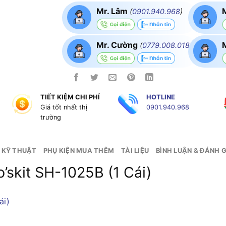
Mr. Lâm
(
0901.940.968
)
Mr. Cường
(
0779.008.018
)
TIẾT KIỆM CHI PHÍ
HOTLINE
g
Giá tốt nhất thị
0901.940.968
trường
 KỸ THUẬT
PHỤ KIỆN MUA THÊM
TÀI LIỆU
BÌNH LUẬN & ĐÁNH G
’skit SH-1025B (1 Cái)