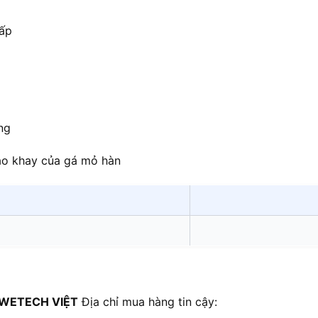
hấp
ng
ào khay của gá mỏ hàn
WETECH VIỆT
Địa chỉ mua hàng tin cậy: