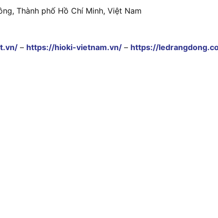
ông, Thành phố Hồ Chí Minh, Việt Nam
t.vn/
–
https://hioki-vietnam.vn/
–
https://ledrangdong.c