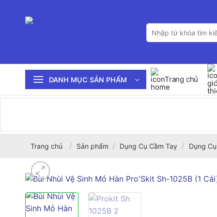
Bỏ
qua
Tìm
nội
kiếm:
dung
Trang chủ
DANH MỤC SẢN PHẨM
/
/
/
Trang chủ
Sản phẩm
Dụng Cụ Cầm Tay
Dụng Cụ