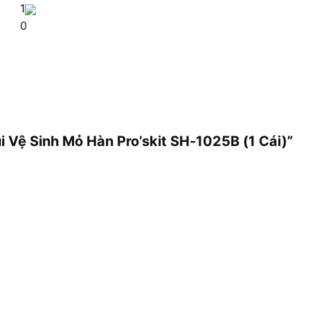
1
0
ùi Vệ Sinh Mỏ Hàn Pro’skit SH-1025B (1 Cái)”