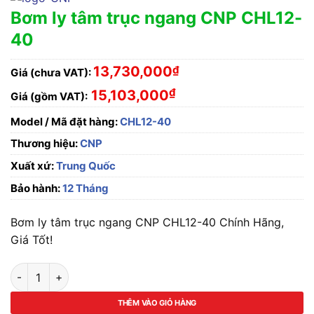
Bơm ly tâm trục ngang CNP CHL12-
40
13,730,000
₫
Giá (chưa VAT):
₫
15,103,000
Giá (gồm VAT):
Model / Mã đặt hàng:
CHL12-40
Thương hiệu:
CNP
Xuất xứ:
Trung Quốc
Bảo hành:
12 Tháng
Bơm ly tâm trục ngang CNP CHL12-40 Chính Hãng,
Giá Tốt!
Bơm ly tâm trục ngang CNP CHL12-40 số lượng
THÊM VÀO GIỎ HÀNG