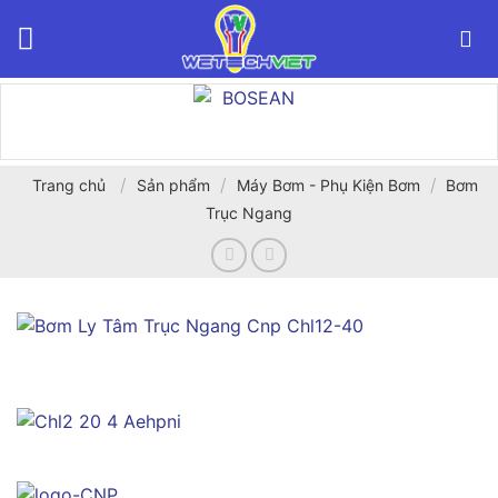
Bỏ
qua
nội
dung
/
/
/
Trang chủ
Sản phẩm
Máy Bơm - Phụ Kiện Bơm
Bơm
Trục Ngang