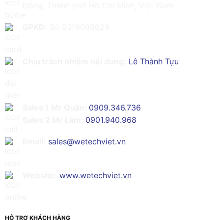
Đông, Thành phố Hồ Chí Minh, Việt Nam
GPKD:
Số 0319086629
Chịu trách nhiệm nội dung:
Lê Thành Tựu
Sales 1 Mr Quân:
0909.346.736
Sales 2 Mr Lâm:
0901.940.968
Email:
sales@wetechviet.vn
Website:
www.wetechviet.vn
HỖ TRỢ KHÁCH HÀNG