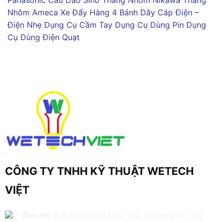
Nhôm Ameca
Xe Đẩy Hàng 4 Bánh
Dây Cáp Điện –
Điện Nhẹ
Dụng Cụ Cầm Tay
Dụng Cụ Dùng Pin
Dụng
Cụ Dùng Điện
Quạt
CÔNG TY TNHH KỸ THUẬT WETECH
VIỆT
Địa chỉ:
616/61/198 Lê Đức Thọ, Phường An Hội