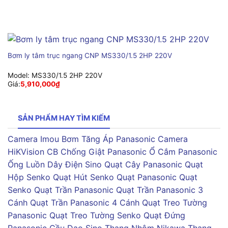
Bơm ly tâm trục ngang CNP MS330/1.5 2HP 220V
Model:
MS330/1.5 2HP 220V
Giá:
5,910,000
₫
SẢN PHẨM HAY TÌM KIẾM
Camera Imou
Bơm Tăng Áp Panasonic
Camera
HiKVision
CB Chống Giật Panasonic
Ổ Cắm Panasonic
Ống Luồn Dây Điện Sino
Quạt Cây Panasonic
Quạt
Hộp Senko
Quạt Hút Senko
Quạt Panasonic
Quạt
Senko
Quạt Trần Panasonic
Quạt Trần Panasonic 3
Cánh
Quạt Trần Panasonic 4 Cánh
Quạt Treo Tường
Panasonic
Quạt Treo Tường Senko
Quạt Đứng
Panasonic
Cầu Dao Sino
Thang Nhôm Nikawa
Thang