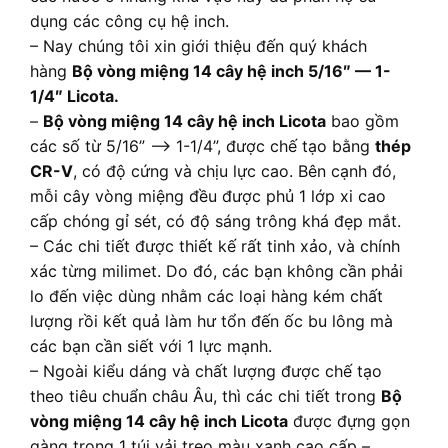
dụng các công cụ hệ inch.
– Nay chúng tôi xin giới thiệu đến quý khách
hàng
Bộ vòng miệng 14 cây hệ inch 5/16″ — 1-
1/4″ Licota.
–
Bộ vòng miệng 14 cây hệ inch Licota
bao gồm
các số từ 5/16” –> 1-1/4”, được chế tạo bằng
thép
CR-V
, có độ cứng và chịu lực cao. Bên cạnh đó,
mỗi cây vòng miệng đều được phủ 1 lớp xi cao
cấp chóng gỉ sét, có độ sáng trông khá đẹp mắt.
– Các chi tiết được thiết kế rất tinh xảo, và chính
xác từng milimet. Do đó, các bạn không cần phải
lo đến việc dùng nhằm các loại hàng kém chất
lượng rồi kết quả làm hư tổn đến ốc bu lông mà
các bạn cần siết với 1 lực mạnh.
– Ngoài kiểu dáng và chất lượng được chế tạo
theo tiêu chuẩn châu Âu, thì các chi tiết trong
Bộ
vòng miệng 14 cây hệ inch Licota
được đựng gọn
gàng trong 1 túi vải treo màu xanh cao cấp –