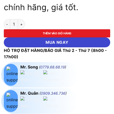
chính hãng, giá tốt.
Bộ Vòng Miệng Hệ Inch 14 Cây Licota-AWT-ERSK03 số lượng
THÊM VÀO GIỎ HÀNG
MUA NGAY
HỖ TRỢ ĐẶT HÀNG/BÁO GIÁ Thứ 2 - Thứ 7 (8h00 -
17h00)
Mr. Song
(
0779.68.68.19
)
Mr. Quân
(
0909.346.736
)