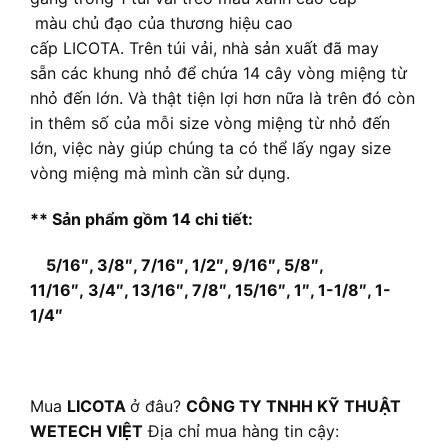
màu chủ đạo của thương hiệu cao
cấp LICOTA. Trên túi vải, nhà sản xuất đã may
sẵn các khung nhỏ để chứa 14 cây vòng miệng từ
nhỏ đến lớn. Và thật tiện lợi hơn nữa là trên đó còn
in thêm số của mỗi size vòng miệng từ nhỏ đến
lớn, việc này giúp chúng ta có thể lấy ngay size
vòng miệng mà mình cần sử dụng.
**
Sản phẩm gồm 14 chi tiết
:
5/16″, 3/8″, 7/16″, 1/2″, 9/16″, 5/8″,
11/16″, 3/4″, 13/16″, 7/8″, 15/16″, 1″, 1-1/8″, 1-
1/4″
Mua
LICOTA
ở đâu?
CÔNG TY TNHH KỸ THUẬT
WETECH VIỆT
Địa chỉ mua hàng tin cậy: