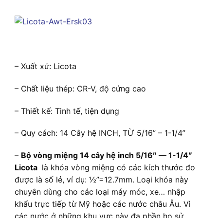
– Xuất xứ: Licota
– Chất liệu thép: CR-V, độ cứng cao
– Thiết kế: Tinh tế, tiện dụng
– Quy cách: 14 Cây hệ INCH, TỪ 5/16” – 1-1/4”
–
Bộ vòng miệng 14 cây hệ inch 5/16″ — 1-1/4″
Licota
là khóa vòng miệng có các kích thước đo
được là số lẻ, ví dụ: ½”=12.7mm. Loại khóa này
chuyên dùng cho các loại máy móc, xe… nhập
khẩu trực tiếp từ Mỹ hoặc các nước châu Âu. Vì
các nước ở những khu vực này đa phần họ sử