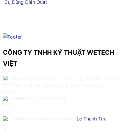
Cụ Dùng Điện
Quạt
CÔNG TY TNHH KỸ THUẬT WETECH
VIỆT
Địa chỉ:
616/61/198 Lê Đức Thọ, Phường An Hội
Đông, Thành phố Hồ Chí Minh, Việt Nam
GPKD:
Số 0319086629
Chịu trách nhiệm nội dung:
Lê Thành Tựu