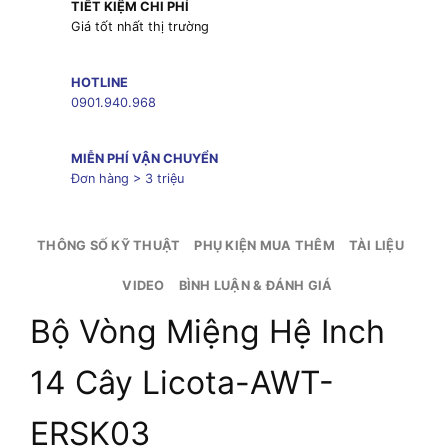
TIẾT KIỆM CHI PHÍ
Giá tốt nhất thị trường
HOTLINE
0901.940.968
MIỄN PHÍ VẬN CHUYỂN
Đơn hàng > 3 triệu
THÔNG SỐ KỸ THUẬT
PHỤ KIỆN MUA THÊM
TÀI LIỆU
VIDEO
BÌNH LUẬN & ĐÁNH GIÁ
Bộ Vòng Miệng Hệ Inch
14 Cây Licota-AWT-
ERSK03