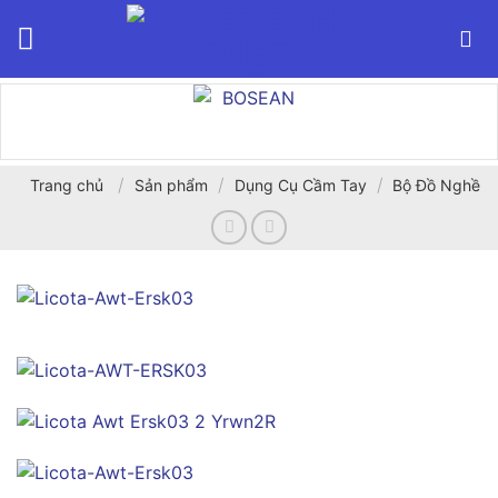
Bỏ
qua
nội
dung
/
/
/
Trang chủ
Sản phẩm
Dụng Cụ Cầm Tay
Bộ Đồ Nghề