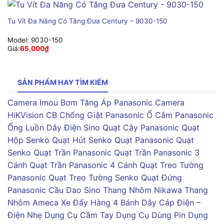
Tu Vít Đa Năng Có Tăng Đưa Century – 9030-150
Model:
9030-150
Giá:
65,000
₫
SẢN PHẨM HAY TÌM KIẾM
Camera Imou
Bơm Tăng Áp Panasonic
Camera
HiKVision
CB Chống Giật Panasonic
Ổ Cắm Panasonic
Ống Luồn Dây Điện Sino
Quạt Cây Panasonic
Quạt
Hộp Senko
Quạt Hút Senko
Quạt Panasonic
Quạt
Senko
Quạt Trần Panasonic
Quạt Trần Panasonic 3
Cánh
Quạt Trần Panasonic 4 Cánh
Quạt Treo Tường
Panasonic
Quạt Treo Tường Senko
Quạt Đứng
Panasonic
Cầu Dao Sino
Thang Nhôm Nikawa
Thang
Nhôm Ameca
Xe Đẩy Hàng 4 Bánh
Dây Cáp Điện –
Điện Nhẹ
Dụng Cụ Cầm Tay
Dụng Cụ Dùng Pin
Dụng