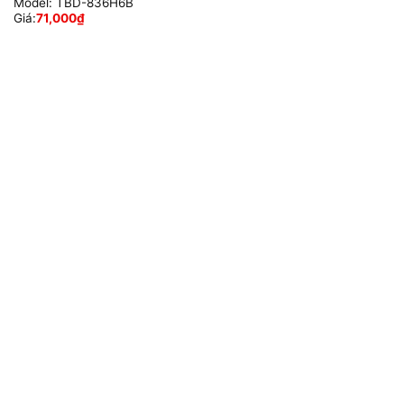
Model:
TBD-836H6B
Giá:
71,000
₫