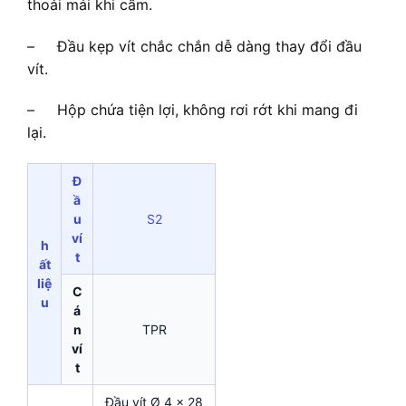
thoải mái khi cầm.
– Đầu kẹp vít chắc chắn dễ dàng thay đổi đầu
vít.
– Hộp chứa tiện lợi, không rơi rớt khi mang đi
lại.
Đ
ầ
u
S2
ví
h
t
ất
liệ
C
u
á
n
TPR
ví
t
Đầu vít Ø 4 x 28