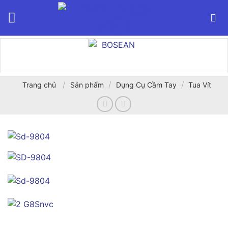
Bỏ
qua
nội
dung
/
/
/
Trang chủ
Sản phẩm
Dụng Cụ Cầm Tay
Tua Vít