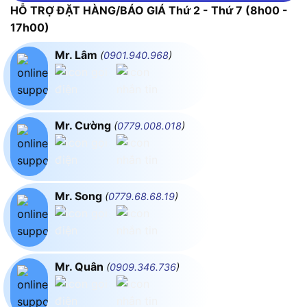
HỖ TRỢ ĐẶT HÀNG/BÁO GIÁ Thứ 2 - Thứ 7 (8h00 -
17h00)
Mr. Lâm
(
0901.940.968
)
Mr. Cường
(
0779.008.018
)
Mr. Song
(
0779.68.68.19
)
Mr. Quân
(
0909.346.736
)