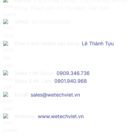
Địa chỉ:
616/61/198 Lê Đức Thọ, Phường An Hội
Đông, Thành phố Hồ Chí Minh, Việt Nam
GPKD:
Số 0319086629
Chịu trách nhiệm nội dung:
Lê Thành Tựu
Sales 1 Mr Quân:
0909.346.736
Sales 2 Mr Lâm:
0901.940.968
Email:
sales@wetechviet.vn
Website:
www.wetechviet.vn