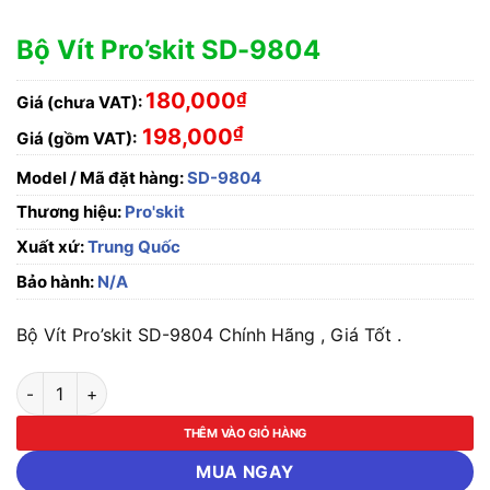
Bộ Vít Pro’skit SD-9804
180,000
₫
Giá (chưa VAT):
₫
198,000
Giá (gồm VAT):
Model / Mã đặt hàng:
SD-9804
Thương hiệu:
Pro'skit
Xuất xứ:
Trung Quốc
Bảo hành:
N/A
Bộ Vít Pro’skit SD-9804 Chính Hãng , Giá Tốt .
Bộ Vít Pro'skit SD-9804 số lượng
THÊM VÀO GIỎ HÀNG
MUA NGAY