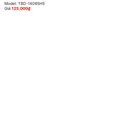
Model:
TBD-14065H5
Giá:
125,000
₫