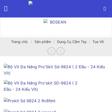
Bỏ
qua
nội
dung
/
/
/
Trang chủ
Sản phẩm
Dụng Cụ Cầm Tay
Tua Vít