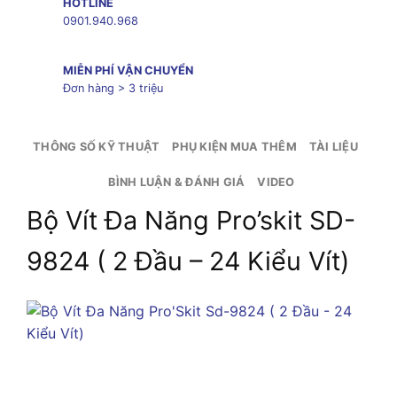
HOTLINE
0901.940.968
MIỄN PHÍ VẬN CHUYỂN
Đơn hàng > 3 triệu
THÔNG SỐ KỸ THUẬT
PHỤ KIỆN MUA THÊM
TÀI LIỆU
BÌNH LUẬN & ĐÁNH GIÁ
VIDEO
Bộ Vít Đa Năng Pro’skit SD-
9824 ( 2 Đầu – 24 Kiểu Vít)