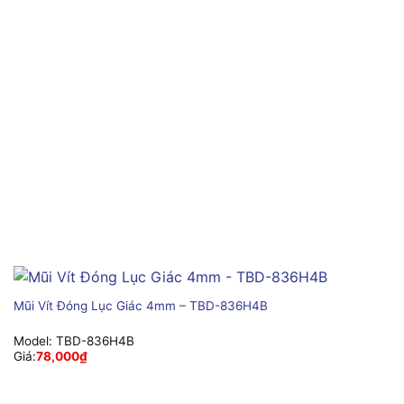
Mũi Vít Đóng Lục Giác 4mm – TBD-836H4B
Model:
TBD-836H4B
Giá:
78,000
₫