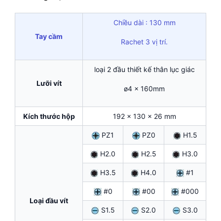
Chiều dài : 130 mm
Tay cầm
Rachet 3 vị trí.
loại 2 đầu thiết kế thân lục giác
Lưỡi vít
ø4 x 160mm
Kích thước hộp
192 x 130 x 26 mm
PZ1
PZ0
H1.5
H2.0
H2.5
H3.0
H3.5
H4.0
#1
#0
#00
#000
Loại đầu vít
S1.5
S2.0
S3.0