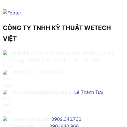
CÔNG TY TNHH KỸ THUẬT WETECH
VIỆT
Địa chỉ:
616/61/198 Lê Đức Thọ, Phường An Hội
Đông, Thành phố Hồ Chí Minh, Việt Nam
GPKD:
Số 0319086629
Chịu trách nhiệm nội dung:
Lê Thành Tựu
Sales 1 Mr Quân:
0909.346.736
Sales 2 Mr Lâm:
0901.940.968