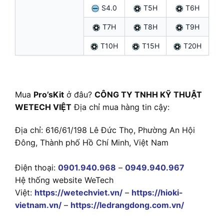
S4.0
T5H
T6H
T7H
T8H
T9H
T10H
T15H
T20H
Mua
Pro’sKit
ở đâu?
CÔNG TY TNHH KỸ THUẬT
WETECH VIỆT
Địa chỉ mua hàng tin cậy:
Địa chỉ: 616/61/198 Lê Đức Thọ, Phường An Hội
Đông, Thành phố Hồ Chí Minh, Việt Nam
Điện thoại:
0901.940.968
–
0949.940.967
Hệ thống website WeTech
Việt:
https://wetechviet.vn/
–
https://hioki-
vietnam.vn/
–
https://ledrangdong.com.vn/