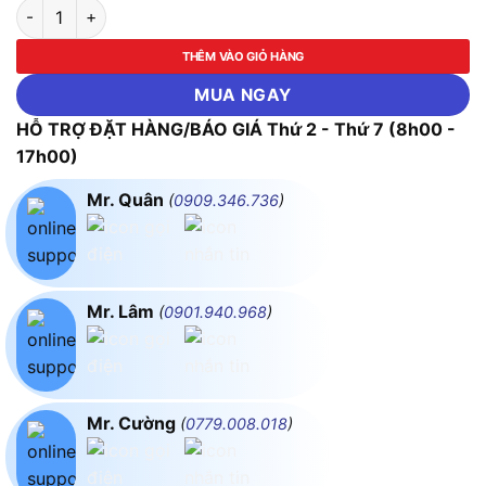
Bộ Vít Đa Năng Pro'skit SD-9824 ( 2 Đầu - 24 Kiểu Vít) số lượn
THÊM VÀO GIỎ HÀNG
MUA NGAY
HỖ TRỢ ĐẶT HÀNG/BÁO GIÁ Thứ 2 - Thứ 7 (8h00 -
17h00)
Mr. Quân
(
0909.346.736
)
Mr. Lâm
(
0901.940.968
)
Mr. Cường
(
0779.008.018
)