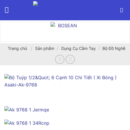
Bỏ
qua
nội
dung
/
/
/
Trang chủ
Sản phẩm
Dụng Cụ Cầm Tay
Bộ Đồ Nghề