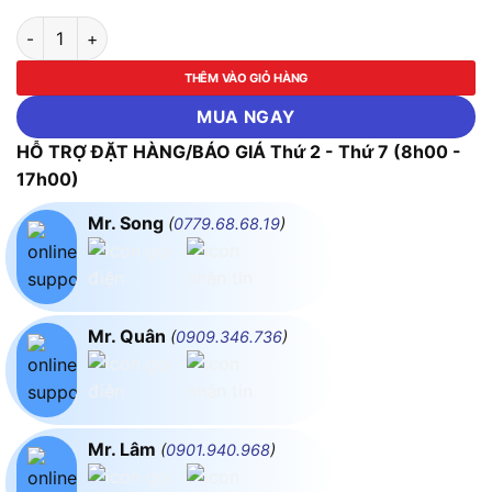
Bộ tuýp 1/2" 6 cạnh 10 chi tiết ( Xi bóng ) ASAKI-AK-9768 số 
THÊM VÀO GIỎ HÀNG
MUA NGAY
HỖ TRỢ ĐẶT HÀNG/BÁO GIÁ Thứ 2 - Thứ 7 (8h00 -
17h00)
Mr. Song
(
0779.68.68.19
)
Mr. Quân
(
0909.346.736
)
Mr. Lâm
(
0901.940.968
)