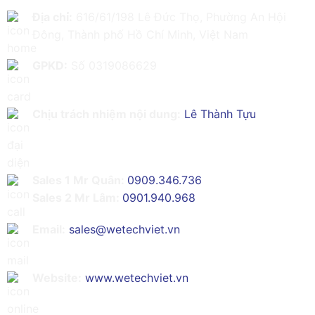
Địa chỉ:
616/61/198 Lê Đức Thọ, Phường An Hội
Đông, Thành phố Hồ Chí Minh, Việt Nam
GPKD:
Số 0319086629
Chịu trách nhiệm nội dung:
Lê Thành Tựu
Sales 1 Mr Quân:
0909.346.736
Sales 2 Mr Lâm:
0901.940.968
Email:
sales@wetechviet.vn
Website:
www.wetechviet.vn