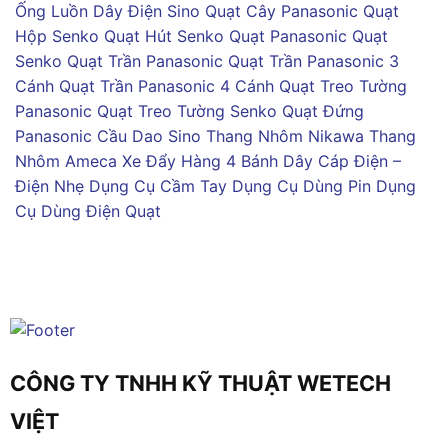
Ống Luồn Dây Điện Sino
Quạt Cây Panasonic
Quạt
Hộp Senko
Quạt Hút Senko
Quạt Panasonic
Quạt
Senko
Quạt Trần Panasonic
Quạt Trần Panasonic 3
Cánh
Quạt Trần Panasonic 4 Cánh
Quạt Treo Tường
Panasonic
Quạt Treo Tường Senko
Quạt Đứng
Panasonic
Cầu Dao Sino
Thang Nhôm Nikawa
Thang
Nhôm Ameca
Xe Đẩy Hàng 4 Bánh
Dây Cáp Điện –
Điện Nhẹ
Dụng Cụ Cầm Tay
Dụng Cụ Dùng Pin
Dụng
Cụ Dùng Điện
Quạt
CÔNG TY TNHH KỸ THUẬT WETECH
VIỆT