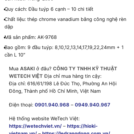
Quy cách: Đầu tuýp 6 cạnh – 10 chi tiết
Chất liệu: thép chrome vanadium bằng công nghệ rèn
dập
Mã sản phẩm: AK-9768
Bao gồm: 9 đầu tuýp: 8,10,12,13,14,17,19,22,24mm + 1
cần L 10″
Mua
ASAKI
ở đâu?
CÔNG TY TNHH KỸ THUẬT
WETECH VIỆT
Địa chỉ mua hàng tin cậy:
Địa chỉ: 616/61/198 Lê Đức Thọ, Phường An Hội
Đông, Thành phố Hồ Chí Minh, Việt Nam
Điện thoại:
0901.940.968
–
0949.940.967
Hệ thống website WeTech Việt:
https://wetechviet.vn/
–
https://hioki-
vietnam.vn/
–
https://ledrangdong.com.vn/