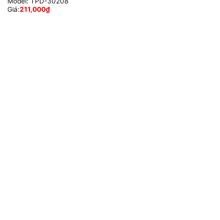
Model:
TPD-30208
Giá:
211,000
₫